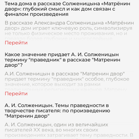
Тема дома в рассказе Солженицына «Матрёнин
двор»: глубокий смысл и как дом связан с
финалом произведения
В рассказе Александра Солженицына «Матрёнин
двор» дом играет ключевую роль, символизируя
не только физическое место проживания, но и
гораздо более глубокие и многослойные
аспекты ч
Какое значение придает А. И. Солженицын
термину "праведник" в рассказе "Матренин
двор"?
А.И. Солженицын в рассказе "Матренин двор"
придает термину "праведник" особое, глубокое
значение, которое выходит за рамки
традиционных религиозных канонов. Матрену
Васильевну авто
А. И. Солженицын. Темы праведности в
творчестве писателя: по произведению
"Матренин двор"
А. И. Солженицын, один из величайших
писателей XX века, во многих своих
произведениях затрагивает тему праведности. В