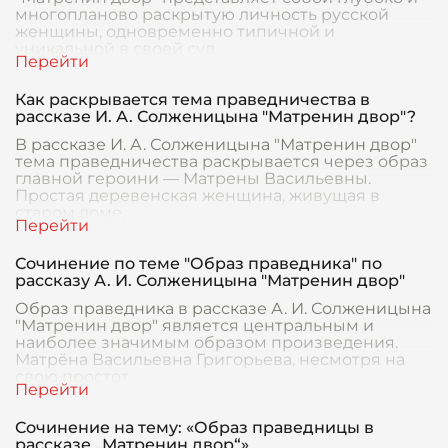
многопланово раскрытую личность русской
женщины, одновременно типичной и
уникальной в своей суд
Как раскрывается тема праведничества в
рассказе И. А. Солженицына "Матренин двор"?
В рассказе И. А. Солженицына "Матренин двор"
тема праведничества раскрывается через образ
главной героини — Матрены Васильевны.
Простая деревенская женщина, живущая в
старом доме,
Сочинение по теме "Образ праведника" по
рассказу А. И. Солженицына "Матренин двор"
Образ праведника в рассказе А. И. Солженицына
"Матренин двор" является центральным и
наиболее значимым образом произведения.
Матрёна Васильевна Григорьева, несмотря на
свою простот
Сочинение на тему: «Образ праведницы в
рассказе „Матренин двор“»