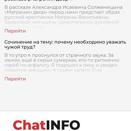
В рассказе Александра Исаевича Солженицына
«Матренин двор» перед нами предстает образ
русской крестьянки Матрены Васильевны
Захаровой, женщины удивительной душевной
чистоты и нравс
Сочинение на тему: почему необходимо уважать
чужой труд?
В то утро я проснулся от странного звука. За
окном, ещё в серых сумерках, кто-то ритмично
скрёб по асфальту. Я подошёл к окну и увидел
пожилую женщину в синем халате. Она
медленно,