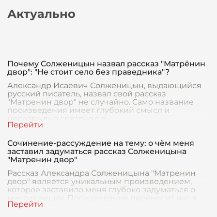
Актуально
Почему Солженицын назвал рассказ "Матрёнин
двор": "Не стоит село без праведника"?
Александр Исаевич Солженицын, выдающийся
русский писатель, назвал свой рассказ
"Матренин двор" не случайно. Само название
произведения имеет глубокий смысл и
неразрывно связано с е
Сочинение-рассуждение на тему: о чём меня
заставил задуматься рассказ Солженицына
"Матренин двор"
Рассказ Александра Солженицына "Матренин
двор" является уникальным произведением,
которое заставило меня глубоко задуматься о
многих вещах. Произведение переносит нас в
мир послево