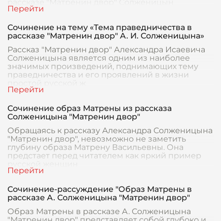
рассказе "Матренин двор" Солженицын
обращается к сложной и мно
Сочинение на тему «Тема праведничества в
рассказе "Матренин двор" А. И. Солженицына»
Рассказ "Матренин двор" Александра Исаевича
Солженицына является одним из наиболее
значимых произведений, поднимающих тему
праведничества и его проявлений в жизни
простой русской ж
Сочинение образ Матрены из рассказа
Солженицына "Матренин двор"
Обращаясь к рассказу Александра Солженицына
"Матренин двор", невозможно не заметить
глубину образа Матрену Васильевны. Она
предстает перед читателем как яркий пример
русской женщин
Сочинение-рассуждение "Образ Матрены в
рассказе А. Солженицына "Матренин двор"
Образ Матрены в рассказе А. Солженицына
"Матренин двор" представляет собой глубоко и