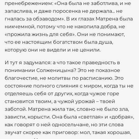
пренебрежением: «Она была не заботлива, и не
запаслива, и даже поросенка не держала... не
гналась за обзаводом». В их глазах Матрена была
никчемной, потому что не накопила добра, не
«прожила жизнь для себя». Они не понимают,
что ее настоящим богатством была душа,
которую они не видели и не ценили.
И тут я задумался: а что такое праведность в
понимании Солженицына? Это не показное
благочестие, не молитвы по расписанию. Это
состояние полного слияния с миром, когда ты не
отделяешь себя от других, когда чужое горе
становится твоим, а чужой урожай – твоей
заботой. Матрена жила так, словно не было зла,
зависти, корысти. Она была «светлая» и «добрая»,
как говорят о ней односельчане, но эти слова
звучат скорее как приговор: мол, такая хорошая,