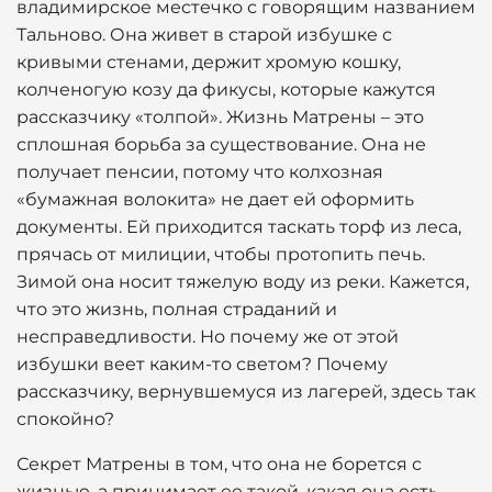
владимирское местечко с говорящим названием
Тальново. Она живет в старой избушке с
кривыми стенами, держит хромую кошку,
колченогую козу да фикусы, которые кажутся
рассказчику «толпой». Жизнь Матрены – это
сплошная борьба за существование. Она не
получает пенсии, потому что колхозная
«бумажная волокита» не дает ей оформить
документы. Ей приходится таскать торф из леса,
прячась от милиции, чтобы протопить печь.
Зимой она носит тяжелую воду из реки. Кажется,
что это жизнь, полная страданий и
несправедливости. Но почему же от этой
избушки веет каким-то светом? Почему
рассказчику, вернувшемуся из лагерей, здесь так
спокойно?
Секрет Матрены в том, что она не борется с
жизнью, а принимает ее такой, какая она есть.