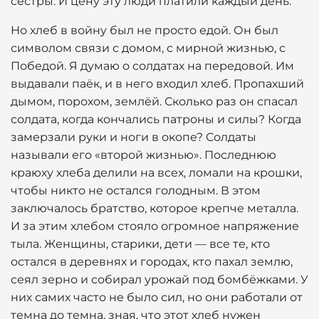
сестры. И цену эту люди платили каждый день.
Но хлеб в войну был не просто едой. Он был
символом связи с домом, с мирной жизнью, с
Победой. Я думаю о солдатах на передовой. Им
выдавали паёк, и в него входил хлеб. Пропахший
дымом, порохом, землёй. Сколько раз он спасал
солдата, когда кончались патроны и силы? Когда
замерзали руки и ноги в окопе? Солдаты
называли его «второй жизнью». Последнюю
краюху хлеба делили на всех, ломали на крошки,
чтобы никто не остался голодным. В этом
заключалось братство, которое крепче металла.
И за этим хлебом стояло огромное напряжение
тыла. Женщины, старики, дети — все те, кто
остался в деревнях и городах, кто пахал землю,
сеял зерно и собирал урожай под бомбёжками. У
них самих часто не было сил, но они работали от
темна до темна, зная, что этот хлеб нужен