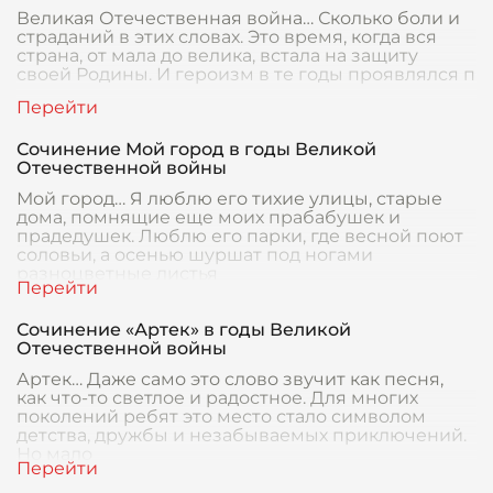
Великая Отечественная война… Сколько боли и
страданий в этих словах. Это время, когда вся
страна, от мала до велика, встала на защиту
своей Родины. И героизм в те годы проявлялся п
Сочинение Мой город в годы Великой
Отечественной войны
Мой город… Я люблю его тихие улицы, старые
дома, помнящие еще моих прабабушек и
прадедушек. Люблю его парки, где весной поют
соловьи, а осенью шуршат под ногами
разноцветные листья
Сочинение «Артек» в годы Великой
Отечественной войны
Артек… Даже само это слово звучит как песня,
как что-то светлое и радостное. Для многих
поколений ребят это место стало символом
детства, дружбы и незабываемых приключений.
Но мало