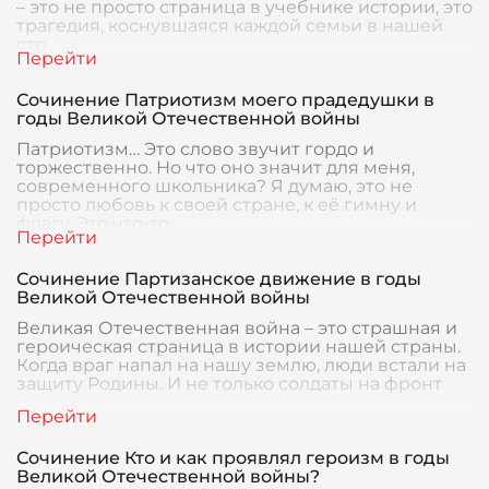
– это не просто страница в учебнике истории, это
трагедия, коснувшаяся каждой семьи в нашей
стр
Сочинение Патриотизм моего прадедушки в
годы Великой Отечественной войны
Патриотизм… Это слово звучит гордо и
торжественно. Но что оно значит для меня,
современного школьника? Я думаю, это не
просто любовь к своей стране, к её гимну и
флагу. Это что-то
Сочинение Партизанское движение в годы
Великой Отечественной войны
Великая Отечественная война – это страшная и
героическая страница в истории нашей страны.
Когда враг напал на нашу землю, люди встали на
защиту Родины. И не только солдаты на фронт
Сочинение Кто и как проявлял героизм в годы
Великой Отечественной войны?