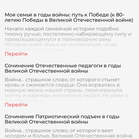
Моя семья в годы войны: путь к Победе (к 80-
летию Победы в Великой Отечественной войне)
Начало каждой семейной истории подобно
тихому ручью, постепенно набирающему силу и
превращающемуся в полноводную реку.
История моей семьи не исключение, но ее
течение было искажено
Сочинение Отечественные педагоги в годы
Великой Отечественной войны
Война… страшное слово, от которого стынет
кровь и сжимается сердце. Она ворвалась в
мирную жизнь нашей страны, перечеркнула
мечты и надежды миллионов людей. Но даже в
это тяжелейше
Сочинение Патриотический подъем в годы
Великой Отечественной войны
Война… страшное слово, от которого веет
холодом и болью. Великая Отечественная война