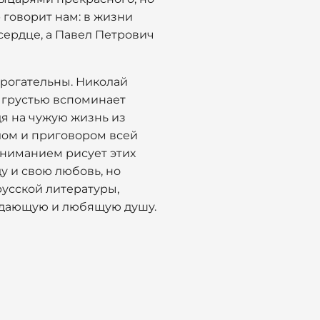
 говорит нам: в жизни
сердце, а Павел Петрович
 трогательны. Николай
с грустью вспоминает
дя на чужую жизнь из
слом и приговором всей
пониманием рисует этих
у и свою любовь, но
русской литературы,
традающую и любящую душу.