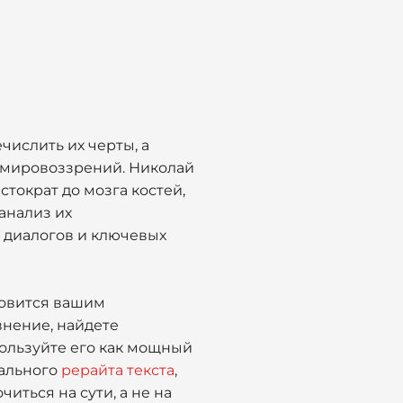
числить их черты, а
и мировоззрений. Николай
стократ до мозга костей,
анализ их
 диалогов и ключевых
новится вашим
внение, найдете
ользуйте его как мощный
нального
рерайта текста
,
иться на сути, а не на