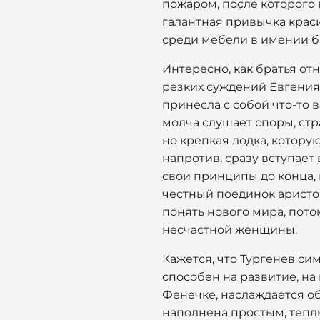
пожаром, после которого 
галантная привычка краси
среди мебели в имении б
Интересно, как братья от
резких суждений Евгения 
принесла с собой что-то в
молча слушает споры, стр
но крепкая лодка, котору
напротив, сразу вступает 
свои принципы до конца, в
честный поединок аристок
понять нового мира, пото
несчастной женщины.
Кажется, что Тургенев с
способен на развитие, на
Фенечке, наслаждается об
наполнена простым, теплы