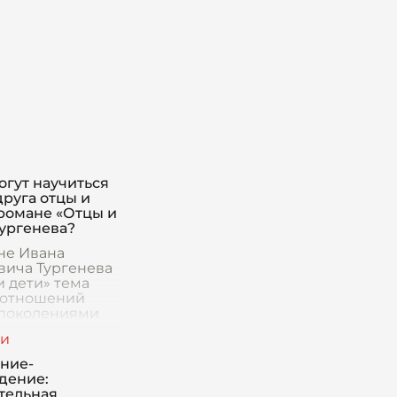
огут научиться
друга отцы и
 романе «Отцы и
Тургенева?
не Ивана
вича Тургенева
и дети» тема
оотношений
поколениями
ет центральное
Как старшие, так
шие герои
ние-
едения имеют
дение:
никал
тельная