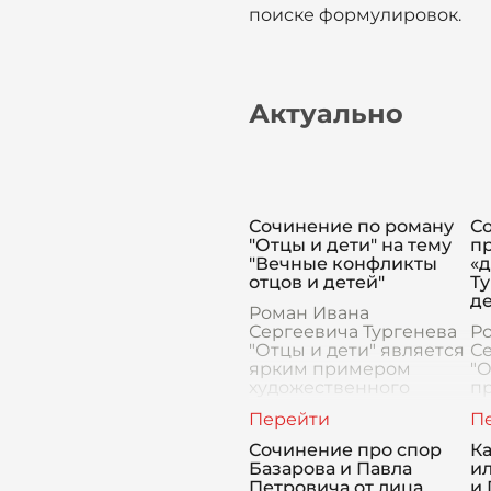
поиске формулировок.
Актуально
Сочинение по роману
С
"Отцы и дети" на тему
пр
"Вечные конфликты
«д
отцов и детей"
Ту
де
Роман Ивана
Сергеевича Тургенева
Р
"Отцы и дети" является
Се
ярким примером
"О
художественного
пр
произведения,
г
затрагивающего
од
вечную тему конфликта
ли
Сочинение про спор
Ка
поколений. Этот
ко
Базарова и Павла
ил
конфликт, являющийся
В
Петровича от лица
и 