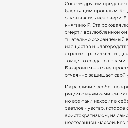
Совсем другим предстает 
блестящим прошлым. Когд
открывались все двери. Е
княгиню Р. Эта роковая л
смерти возлюбленной он у
тщательно сохраняемый в
изящества и благородства
строгих правил чести. Для
тому, что создано веками.
Базаровым – это не прост
отчаянно защищает свой 
Их различие особенно яр
рядом с мужиками, он их п
но все-таки находит в себ
светлое чувство, которое
аристократизмом, на само
неотесанной массой. Его 