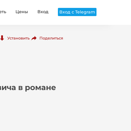
еть
Цены
Вход
Вход с Telegram
Поделиться
Установить
вича в романе