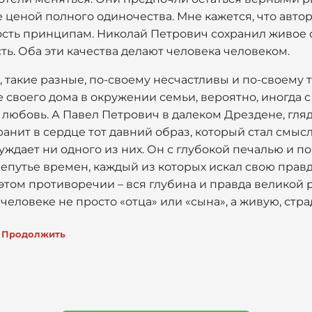
ценой полного одиночества. Мне кажется, что автор
ность принципам. Николай Петрович сохранил живое 
ть. Оба эти качества делают человека человеком.
а, такие разные, по-своему несчастливы и по-своему
е своего дома в окружении семьи, вероятно, иногда 
любовь. А Павел Петрович в далеком Дрездене, гля
хранит в сердце тот давний образ, который стал смы
суждает ни одного из них. Он с глубокой печалью и 
епутье времен, каждый из которых искал свою правд
 этом противоречии – вся глубина и правда великой 
в человеке не просто «отца» или «сына», а живую, с
Продолжить