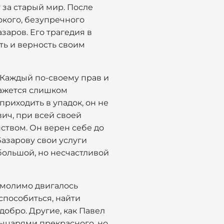
 за старый мир. После
окого, безупречного
заров. Его трагедия в
сть и верность своим
. Каждый по-своему прав и
кажется слишком
приходить в упадок, он не
ич, при всей своей
ством. Он верен себе до
Базарову свои услуги
а большой, но несчастливой
еумолимо двигалось
испособиться, найти
добро. Другие, как Павел
рыцарями прекрасного, но