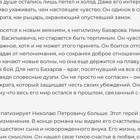
в душе остались лишь пепел и холод. Даже его интере
во ухаживать, чем настоящее чувство. Он одинок в 
рата, как рыцарь, охраняющий опустевший замок.
носятся к новым веяниям, к нигилизму Базарова. Ни
Васильевича, но старается быть терпимым. Он чувст
ажное, хотя и не может этого принять. Он боится отт
адая от непонимания, но сохраняя доброе отношение 
ю качают новые волны, но она еще держится на плаву
в бой. Для него Базаров – враг, посягнувший на все 
едя словесные дуэли. Он не просто не согласен – он 
рата, который защищает честь своих убеждений. Он 
му что весь его мир остался в прошлом, связанный 
импатизирует Николаю Петровичу больше. Этот герой
 изменение. В конце романа мы видим его счастливы
ществом сына и новорожденного внука. Его жизнь, х
м смыслом. Он нашел свое тихое счастье в любви, с