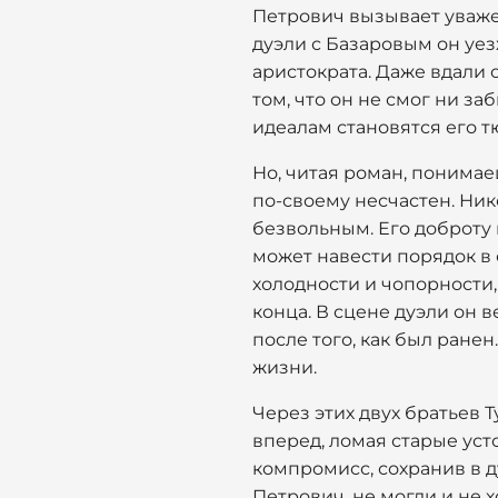
Петрович вызывает уважен
дуэли с Базаровым он уез
аристократа. Даже вдали о
том, что он не смог ни за
идеалам становятся его т
Но, читая роман, понимае
по-своему несчастен. Ник
безвольным. Его доброту 
может навести порядок в
холодности и чопорности
конца. В сцене дуэли он 
после того, как был ранен
жизни.
Через этих двух братьев 
вперед, ломая старые уст
компромисс, сохранив в д
Петрович, не могли и не