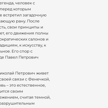
генда, человек с
 перед которым
не встретил загадочную
ивающую рану. После
сть, свои принципы и
ет, его движения полны
тократических салонов и
дициям, к искусству, к
ьное. Его спор с
где Павел Петрович
Николай Петрович живет
 своей связи с Фенечкой,
вь – это естественное,
дится своим
режением, считая темной,
, разрушительным