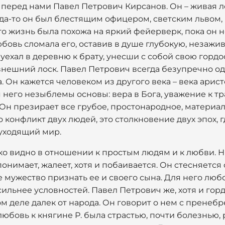
перед нами Павел Петрович Кирсанов. Он – живая ле
а-то он был блестящим офицером, светским львом,
го жизнь была похожа на яркий фейерверк, пока он 
юбовь сломала его, оставив в душе глубокую, незаж
ехал в деревню к брату, унесши с собой свою гордо
нешний лоск. Павел Петрович всегда безупречно од
. Он кажется человеком из другого века – века арис
 него незыблемы основы: вера в Бога, уважение к тра
 Он презирает все грубое, простонародное, материал
о конфликт двух людей, это столкновение двух эпох, 
уходящий мир.
ко видно в отношении к простым людям и к любви. 
онимает, жалеет, хотя и побаивается. Он стесняется
е мужество признать ее и своего сына. Для него любо
 сильнее условностей. Павел Петрович же, хотя и гор
м деле далек от народа. Он говорит о нем с пренеб
любовь к княгине Р. была страстью, почти болезнью