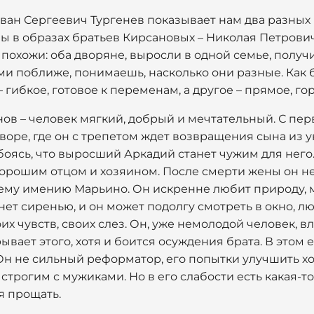
ван Сергеевич Тургенев показывает нам два разных 
ы в образах братьев Кирсановых – Николая Петрович
 похожи: оба дворяне, выросли в одной семье, полу
и поближе, понимаешь, насколько они разные. Как б
 гибкое, готовое к переменам, а другое – прямое, го
ов – человек мягкий, добрый и мечтательный. С пе
воре, где он с трепетом ждет возвращения сына из 
 боясь, что выросший Аркадий станет чужим для нег
орошим отцом и хозяином. После смерти жены он не 
оему имению Марьино. Он искренне любит природу, 
хнет сиренью, и он может подолгу смотреть в окно, л
их чувств, своих слез. Он, уже немолодой человек, 
ывает этого, хотя и боится осуждения брата. В этом 
Он не сильный реформатор, его попытки улучшить хо
 строгим с мужиками. Но в его слабости есть какая-то
я прощать.