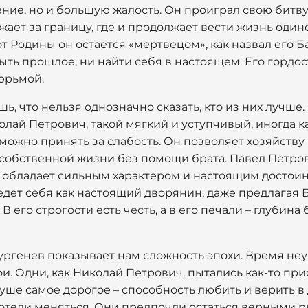
ие, но и большую жалость. Он проиграл свою битву
жает за границу, где и продолжает вести жизнь один
т Родины он остается «мертвецом», как назвал его Ба
быть прошлое, ни найти себя в настоящем. Его гордо
юрьмой.
шь, что нельзя однозначно сказать, кто из них лучше
олай Петрович, такой мягкий и уступчивый, иногда 
можно принять за слабость. Он позволяет хозяйству 
 собственной жизни без помощи брата. Павел Петров
, обладает сильным характером и настоящим достоин
ведет себя как настоящий дворянин, даже предлагая 
. В его строгости есть честь, а в его печали – глубин
Тургенев показывает нам сложность эпохи. Время н
ои. Одни, как Николай Петрович, пытались как-то пр
уше самое дорогое – способность любить и верить в 
 хотели меняться. Они предпочли остаться верными 