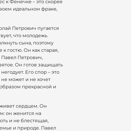
с к Фенечке – это скорее
своем идеальном фраке,
колай Петрович пугается
вует, что молодежь
олкнуть сына, поэтому
к гостю. Он как старая,
. Павел Петрович,
святое. Он готов защищать
негодует. Его спор – это
не может и не хочет
с образом прекрасной и
 живет сердцем. Он
м: он женится на
оть и не блестящая,
емье и природе. Павел