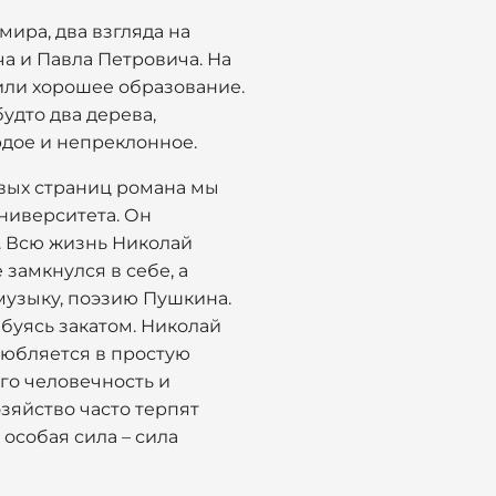
мира, два взгляда на
а и Павла Петровича. На
чили хорошее образование.
удто два дерева,
рдое и непреклонное.
рвых страниц романа мы
университета. Он
о. Всю жизнь Николай
замкнулся в себе, а
музыку, поэзию Пушкина.
юбуясь закатом. Николай
влюбляется в простую
его человечность и
зяйство часто терпят
 особая сила – сила