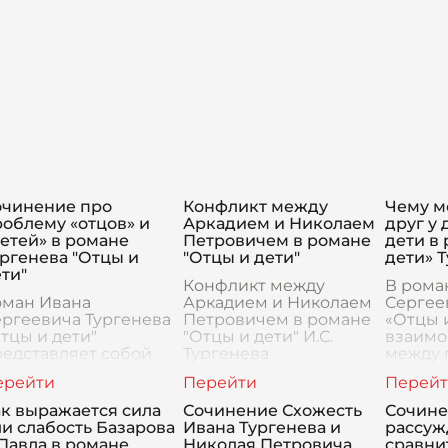
очинение про
Конфликт между
Чему м
облему «отцов» и
Аркадием и Николаем
друг у 
етей» в романе
Петровичем в романе
дети в
ргенева "Отцы и
"Отцы и дети"
дети» 
ти"
Конфликт между
В рома
оман Ивана
Аркадием и Николаем
Сергее
ргеевича Тургенева
Петровичем в романе
«Отцы 
тцы и дети"
"Отцы и дети" И.С.
взаим
едставляет собой
Тургенева
между 
лубокое исследование
представляет собой
занима
ной из вечных тем в
центральный элемент
место. 
тературе –
повествования,
и млад
к выражается сила
Сочинение Схожесть
Сочине
нфликта поколений.
отражающий глубокие
произв
и слабость Базарова
Ивана Тургенева и
рассуж
 произведении
социальные и
свои у
Павла в романе
Николая Петровича
сравни