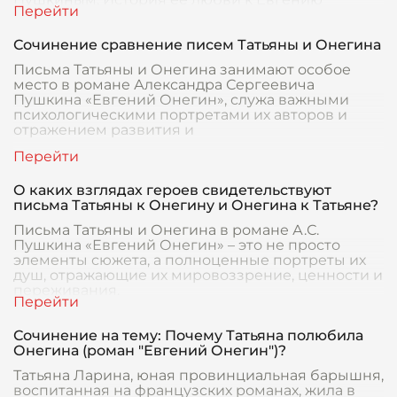
Онегину, разворачивающ
Сочинение сравнение писем Татьяны и Онегина
Письма Татьяны и Онегина занимают особое
место в романе Александра Сергеевича
Пушкина «Евгений Онегин», служа важными
психологическими портретами их авторов и
отражением развития и
О каких взглядах героев свидетельствуют
письма Татьяны к Онегину и Онегина к Татьяне?
Письма Татьяны и Онегина в романе А.С.
Пушкина «Евгений Онегин» – это не просто
элементы сюжета, а полноценные портреты их
душ, отражающие их мировоззрение, ценности и
переживания.
Сочинение на тему: Почему Татьяна полюбила
Онегина (роман "Евгений Онегин")?
Татьяна Ларина, юная провинциальная барышня,
воспитанная на французских романах, жила в