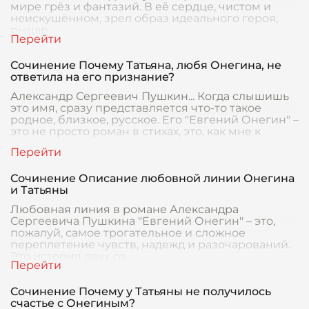
мире грёз и фантазий. В её сердце, чистом и
неискушённом, зрел образ идеального героя,
рыцар
Сочинение Почему Татьяна, любя Онегина, не
ответила на его признание?
Александр Сергеевич Пушкин... Когда слышишь
это имя, сразу представляется что-то такое
родное, близкое, русское. Его "Евгений Онегин" –
это не просто роман в стихах, это, как мне к
Сочинение Описание любовной линии Онегина
и Татьяны
Любовная линия в романе Александра
Сергеевича Пушкина "Евгений Онегин" – это,
пожалуй, самое трогательное и сложное
переплетение чувств, надежд и разочарований.
Это история двух со
Сочинение Почему у Татьяны не получилось
счастье с Онегиным?