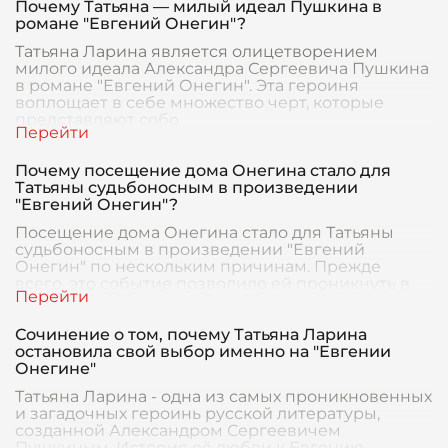
Почему Татьяна — милый идеал Пушкина в
романе "Евгений Онегин"?
Татьяна Ларина является олицетворением
милого идеала Александра Сергеевича Пушкина
в романе "Евгений Онегин". Эта героиня
воплощает в себе множество черт, которые
представляют собо
Почему посещение дома Онегина стало для
Татьяны судьбоносным в произведении
"Евгений Онегин"?
Посещение дома Онегина стало для Татьяны
судьбоносным в произведении "Евгений
Онегин" по нескольким причинам. Прежде
всего, это событие позволило ей проникнуть в
мир и мысли Евгени
Сочинение о том, почему Татьяна Ларина
остановила свой выбор именно на "Евгении
Онегине"
Татьяна Ларина - одна из самых проникновенных
и загадочных героинь русской литературы,
созданной Александром Сергеевичем
Пушкиным. История её любви к Евгению