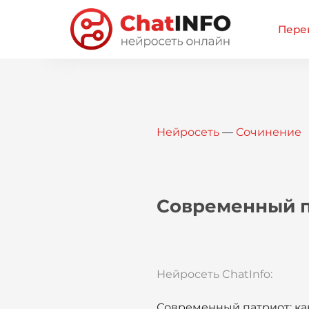
Перей
Нейросеть
—
Сочинение
Современный п
Нейросеть ChatInfo:
Современный патриот: ка