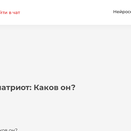
Нейрос
ти в чат
атриот: Каков он?
ков он?