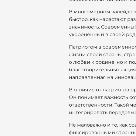
В многомерном калейдоск
быстро, как нарастают р
значимость. Современный 
укоренённый в своей родн
Патриотом в современном 
жизни своей страны, стре
о любви к родине, но и п
благотворительных акциях
направленная на инновац
В отличие от патриотов 
Он понимает важность со
ответственности. Такой ч
интегрировать передовые
Не маловажно и то, как с
фиксированными страница