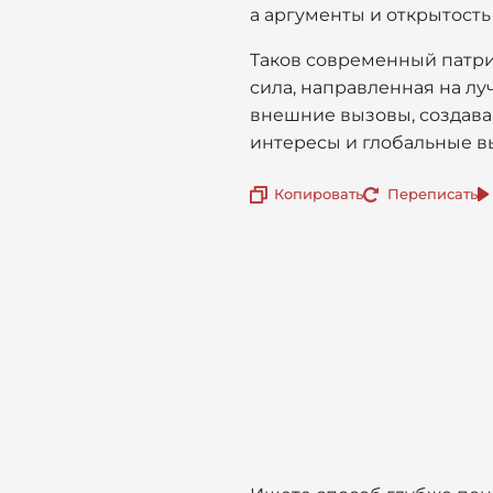
а аргументы и открытость
Таков современный патрио
сила, направленная на л
внешние вызовы, создава
интересы и глобальные в
Копировать
Переписать