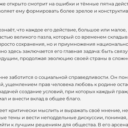
кже открыто смотрит на ошибки и тёмные пятна дейс
воляет ему формировать более зрелое и конструкт
наёт, что каждое его действие, большое или малое,
астью великого пазла, который со временем складыв
просто сохранения, но и приумножения национально
но здесь заключается его главная задача: быть св
удущим, продолжая эволюцию своей страны в слож
нне заботится о социальной справедливости. Он пон
й, ущемлением прав человека любовь к родине ост
 задачей создание условий, при которых каждый гра
ал и внести вклад в общее благо.
ет критически мыслить и выражать своё мнение, не
ые темы и вести неподдельные дискуссии, понимая, 
йти к лучшим решениям для общества. В его арсенал