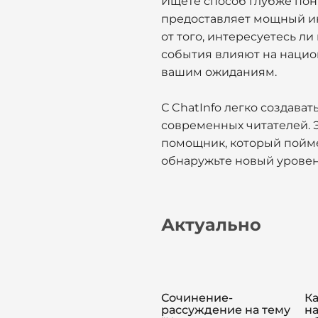
Ищете способ глубже пон
предоставляет мощный ин
от того, интересуетесь л
события влияют на национ
вашим ожиданиям.
С ChatInfo легко создават
современных читателей. 
помощник, который поймет
обнаружьте новый урове
Актуально
Сочинение-
Ка
рассуждение на тему
н