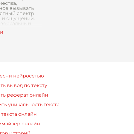
чества,
ное вызывать
ятный спектр
 и ощущений.
иверсальный
понятный
у человеку, вне
мости от ег
песни нейросетью
ть вывод по тексту
ть реферат онлайн
ть уникальность текста
 текста онлайн
имайзер онлайн
тор историй