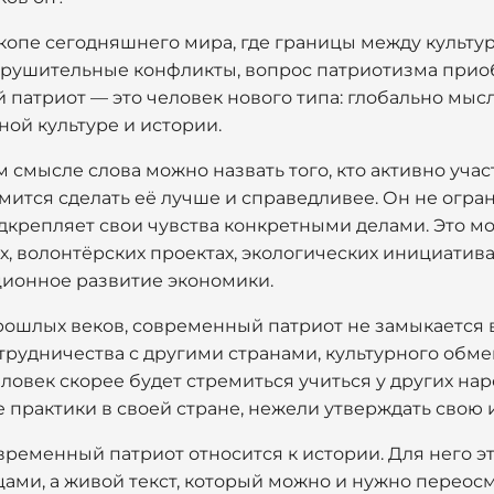
опе сегодняшнего мира, где границы между культур
азрушительные конфликты, вопрос патриотизма прио
патриот — это человек нового типа: глобально мыс
ой культуре и истории.
смысле слова можно назвать того, кто активно уча
мится сделать её лучше и справедливее. Он не огр
одкрепляет свои чувства конкретными делами. Это мо
, волонтёрских проектах, экологических инициатива
ионное развитие экономики.
прошлых веков, современный патриот не замыкается 
трудничества с другими странами, культурного обме
еловек скорее будет стремиться учиться у других на
 практики в своей стране, нежели утверждать свою 
овременный патриот относится к истории. Для него эт
ми, а живой текст, который можно и нужно переосм