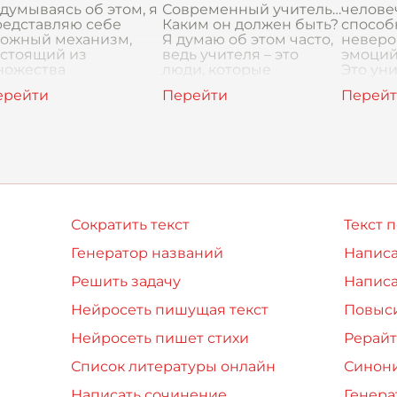
личество вызовов.
думываясь об этом, я
Современный учитель…
челове
спех
редставляю себе
Каким он должен быть?
способ
ложный механизм,
Я думаю об этом часто,
неверо
остоящий из
ведь учителя – это
эмоций
ножества
люди, которые
Это ун
естеренок, пружинок
формируют нас, наше
язык, 
проводков. Каждая
будущее. Они не
каждом
таль играет свою
просто дают знания,
зависи
ль, и
они помогают нам
стать лу
Сократить текст
Текст 
Генератор названий
Написа
Решить задачу
Написа
Нейросеть пишущая текст
Повыси
Нейросеть пишет стихи
Рерайт
Список литературы онлайн
Синон
Написать сочинение
Генера