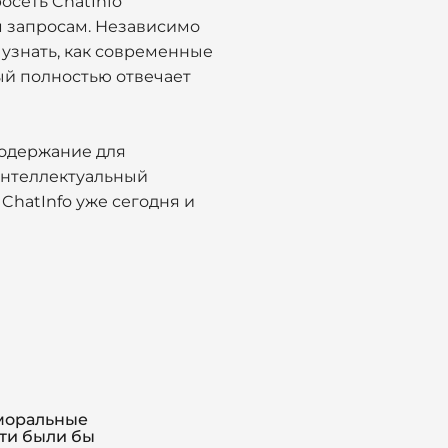
осеть ChatInfo
м запросам. Независимо
 узнать, как современные
рый полностью отвечает
содержание для
нтеллектуальный
ChatInfo уже сегодня и
моральные
ти были бы