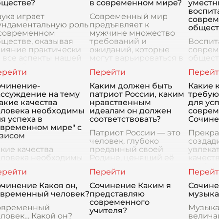
бществе?
в современном мире?
уместн
воспит
ука играет
Современный мир
совре
ундаментальную роль
предъявляет к
общест
 современном
мужчине множество
ществе, оказывая
требований и
Воспит
лияние практически
ожиданий, которые
совре
 все аспекты нашей
могут варьироваться в
общест
зни. Она не только
зависимости от
множес
ремится к глубокому
культурных,
требуе
ониманию законов
социальных и личных
подход
очинение-
Каким должен быть
Какие 
рироды и в
установок. Однако
дети ра
ассуждение на тему
патриот России, каким
требую
можно выделить
быстро
акие качества
нравственным
для усп
глобал
еловека необходимы
идеалам он должен
соврем
постоя
я успеха в
соответствовать?
Сочин
овременном мире" с
Патриот России — это
Прекра
езисом
человек, глубоко
создад
кие качества
преданный своей
увлека
еловека необходимы
Родине, ценящий её
качеств
я успеха в
историю, культуру и
необхо
овременном мире?
героическое прошлое.
успеха
овременный мир
Этот человек должен
мире, 
чинение Каков он,
Сочинение Каким я
Сочине
едъявляет к
обожать свою страну
предл
овременный человек?
представляю
музыка
еловеку множество
неослепительной
заголов
современного
ебований и создает
овременный
любовью, а
качест
Музыка
учителя?
еред ним большое
ловек… Какой он?
велича