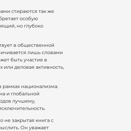
ами стираются так же
бретает особую
лящий, но глубоко
ствует в общественной
аничивается лишь словами
жет быть участие в
х или деловая активность,
в рамках национализма.
на и глобальной
родов лучшему,
исключительность.
о не закрытая книга с
ыслить. Он уважает