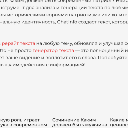
ять, каким должен быть современный патриот? Нейр
струмент для анализа и генерации текста по любы
и вы историческими корнями патриотизма или хотите
альную идентичность, ChatInfo создаст текст, кото
ь
рерайт текста
на любую тему, обновляя и улучшая 
Это не просто
генератор текста
— это полноценный и
 ваше видение и воплотит его в слова. Попробуйте 
нь взаимодействия с информацией!
кую роль играет
Сочинение Каким
Какие 
аука в современном
должен быть мужчина
ценнос