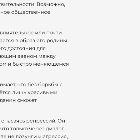
твительности. Возможно,
ивное общественное
 влиятельное или почти
ается в образ его родины.
го достояния для
язующим звеном между
ном и быстро меняющемся
имает, что без борьбы с
аётся лишь красивыми
жданин сможет
 опасаясь репрессий. Он
что только через диалог
е не лозунги и агрессия,