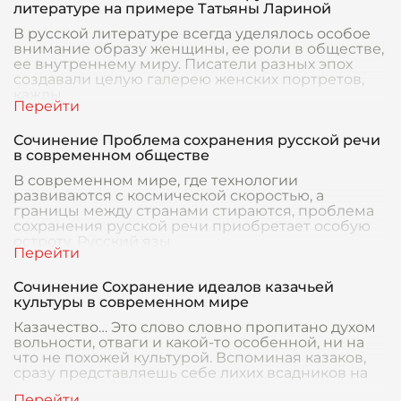
литературе на примере Татьяны Лариной
В русской литературе всегда уделялось особое
внимание образу женщины, ее роли в обществе,
ее внутреннему миру. Писатели разных эпох
создавали целую галерею женских портретов,
кажды
Сочинение Проблема сохранения русской речи
в современном обществе
В современном мире, где технологии
развиваются с космической скоростью, а
границы между странами стираются, проблема
сохранения русской речи приобретает особую
остроту. Русский язы
Сочинение Сохранение идеалов казачьей
культуры в современном мире
Казачество… Это слово словно пропитано духом
вольности, отваги и какой-то особенной, ни на
что не похожей культурой. Вспоминая казаков,
сразу представляешь себе лихих всадников на