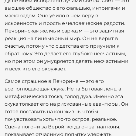
душе моей испорчено лучами света». Свет — это
высшее общество с его фальшью, интригами и
маскарадом. Оно убило в нем веру в
искренность и простые человеческие радости.
Печоринская желчь и сарказм — это защитная
реакция на лицемерный мир. Он не верит в
счастье, потому что с детства его приучили к
обратному. Это делает его глубоко несчастным,
но при этом он умудряется делать несчастными
и всех, кто его окружает.
Самое страшное в Печорине — это его
всепоглощающая скука. Не та бытовая лень, а
метафизическая тоска, голод духа. Именно эта
скука толкает его на рискованные авантюры. Он
готов поставить на кон жизнь, чтобы
почувствовать хоть что-то острое, реальное.
Сцена погони за Верой, когда он загнал коня,
показывает отчаянную попытку удержать