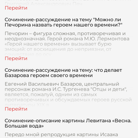
Григорий Александрович Печ
Сочинение-рассуждение на тему "Можно ли
Печорина назвать героем нашего времени?"
Печорин – фигура сложная, противоречивая и
неоднозначная. Герой романа М.Ю. Лермонтова
«Герой нашего времени» вызывает бурю
эмоций: от восхищения до неприязни, от
сочувствия до осу
Сочинение-рассуждение на тему: что делает
Базарова героем своего времени
Евгений Васильевич Базаров, центральный
персонаж романа И.С. Тургенева "Отцы и дети",
является, пожалуй, одним из самых
противоречивых и обсуждаемых героев русской
литературы XIX в
Сочинение-описание картины Левитана «Весна.
Большая вода»
Передо мной репродукция картины Исаака