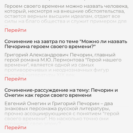
Героем своего времени можно назвать человека,
который, несмотря на внешние обстоятельства,
остается верным высшим идеалам, отдает все
силы на благо общества и служит примером для
п
Сочинение на завтра по теме "Можно ли назвать
Печорина героем своего времени?"
Григорий Александрович Печорин, главный
герой романа М.Ю. Лермонтова "Герой нашего
времени", является одной из самых
противоречивых и неоднозначных фигур
русской литературы XIX век
Сочинение-рассуждение на тему: Печорин и
Онегин как герои своего времени
Евгений Онегин и Григорий Печорин – два
знаковых персонажа русской литературы,
прочно ассоциирующиеся с понятием "герой
своего времени". Но насколько точно они
отражают свою эпоху?