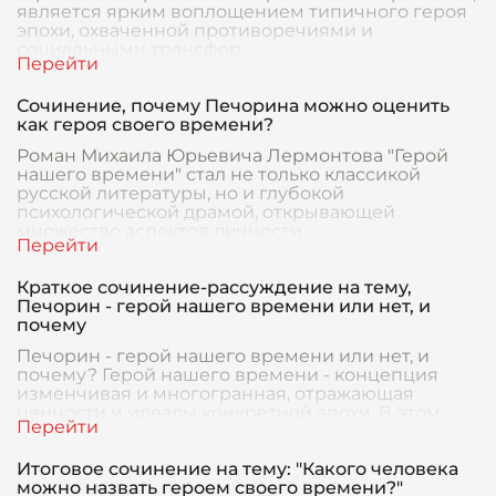
является ярким воплощением типичного героя
эпохи, охваченной противоречиями и
социальными трансфор
Сочинение, почему Печорина можно оценить
как героя своего времени?
Роман Михаила Юрьевича Лермонтова "Герой
нашего времени" стал не только классикой
русской литературы, но и глубокой
психологической драмой, открывающей
множество аспектов личности
Краткое сочинение-рассуждение на тему,
Печорин - герой нашего времени или нет, и
почему
Печорин - герой нашего времени или нет, и
почему? Герой нашего времени - концепция
изменчивая и многогранная, отражающая
ценности и идеалы конкретной эпохи. В этом
контексте возни
Итоговое сочинение на тему: "Какого человека
можно назвать героем своего времени?"