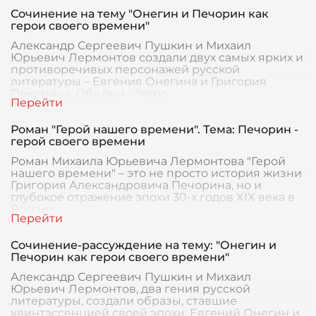
Сочинение на тему "Онегин и Печорин как
герои своего времени"
Александр Сергеевич Пушкин и Михаил
Юрьевич Лермонтов создали двух самых ярких и
противоречивых персонажей русской
литературы – Евгения Онегина и Григория
Печорина. Оба они – "геро
Роман "Герой нашего времени". Тема: Печорин -
герой своего времени
Роман Михаила Юрьевича Лермонтова "Герой
нашего времени" – это не просто история жизни
Григория Александровича Печорина, но и
глубокое отражение эпохи 30-х годов XIX века в
России.
Сочинение-рассуждение на тему: "Онегин и
Печорин как герои своего времени"
Александр Сергеевич Пушкин и Михаил
Юрьевич Лермонтов, два гения русской
литературы, создали образы, ставшие
квинтэссенцией своей эпохи. Евгений Онегин и