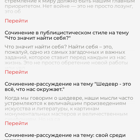
стремление к миру должно быть нашим главным
приоритетом. Нет войне — это не просто лозунг,
это об
Сочинение в публицистическом стиле на тему
"Что значит найти себя?"
Что значит найти себя? Найти себя – это,
пожалуй, одно из самых загадочных и важных
заданий, которое ставит перед каждым из нас
жизнь. Это не просто обретение новой работы
или увл
Сочинение-рассуждение на тему "Шедевр - это
всё, что нас окружает."
Когда мы говорим о шедевре, наши мысли часто
устремляются к величайшим произведениям
искусства и литературы, к картинам
монументальных мастеров и величественным
симфониям. Но на са
Сочинение-рассуждение на тему: свой среди