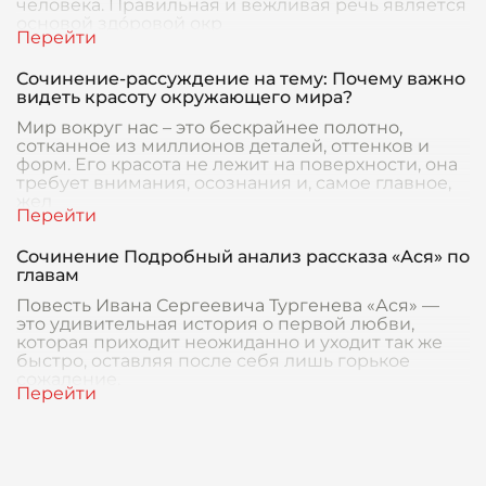
человека. Правильная и вежливая речь является
основой здóровой окр
Сочинение-рассуждение на тему: Почему важно
видеть красоту окружающего мира?
Мир вокруг нас – это бескрайнее полотно,
сотканное из миллионов деталей, оттенков и
форм. Его красота не лежит на поверхности, она
требует внимания, осознания и, самое главное,
жел
Сочинение Подробный анализ рассказа «Ася» по
главам
Повесть Ивана Сергеевича Тургенева «Ася» —
это удивительная история о первой любви,
которая приходит неожиданно и уходит так же
быстро, оставляя после себя лишь горькое
сожаление.