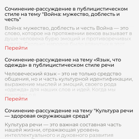
Сочинение-рассуждение в публицистическом
стиле на тему "Война: мужество, доблесть и
честь"
Война: мужество, доблесть и честь Война — это
слово, которое на протяжении веков вызывает в
душе человека бурю эмоций и противоречивых
чувств. Сколько народов было втянутых в этот
Сочинение-рассуждение на тему «Язык, что
одежда» в публицистическом стиле речи
Человеческий язык – это не только средство
общения, но и часть культурной идентификации,
выражение мыслей и эмоций, своего рода
«одежда» для наших слов и идей. Когда мы
говорим о я
Сочинение-рассуждение на тему "Культура речи
— здоровая окружающая среда"
Культура речи — это важная составная часть
нашей жизни, отражающая уровень
интеллектуального и духовного развития