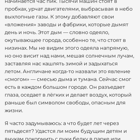
начинается час пик. Тысячи машин стоят в
пробках, урчат двигателями, выбрасывая в небо
выхлопные газы. К этому добавляют свои
«вложения» заводы и фабрики, которые дымят
день и ночь. Этот дым — словно одеяло,
окутывающее города, особенно те, что стоят в
низинах. Мы не видим этого одеяла напрямую,
но оно висит над нами, мешая солнечным лучам,
заставляя нас кашлять зимой и задыхаться
летом. Англичане когда-то назвали это явление
«смогом» — смесью дыма и тумана. Сейчас смог
есть в каждом большом городе. Он разъедает
глаза, оседает в лёгких и делает воздух, который
раньше был символом свободы, опасным для
жизни.
Я часто задумываюсь: а что будет лет через
пятьдесят? Удастся ли моим будущим детям и
внукам покормить с руки белку в парке или