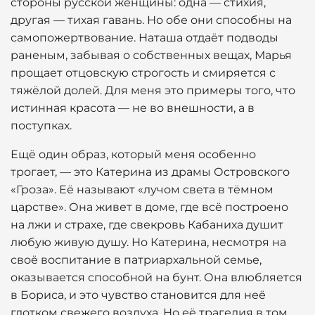
стороны русской женщины: одна — стихия,
другая — тихая гавань. Но обе они способны на
самопожертвование. Наташа отдаёт подводы
раненым, забывая о собственных вещах, Марья
прощает отцовскую строгость и смиряется с
тяжёлой долей. Для меня это примеры того, что
истинная красота — не во внешности, а в
поступках.
Ещё один образ, который меня особенно
трогает, — это Катерина из драмы Островского
«Гроза». Её называют «лучом света в тёмном
царстве». Она живет в доме, где всё построено
на лжи и страхе, где свекровь Кабаниха душит
любую живую душу. Но Катерина, несмотря на
своё воспитание в патриархальной семье,
оказывается способной на бунт. Она влюбляется
в Бориса, и это чувство становится для неё
глотком свежего воздуха. Но её трагедия в том,