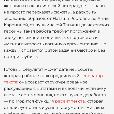
женщинах в классической литературе — значит
не просто пересказать сюжеты, а раскрыть
эволюцию образов: от Наташи Ростовой до Анны
Карениной, от пушкинской Татьяны до чеховских
героинь. Такая работа требует погружения в
эпоху, понимания социальных подтекстов и
умения выстроить логичную аргументацию. Не
каждый справится с этой задачей быстро и без
потери глубины.
Готовый результат может дать нейросеть,
которая работает как продвинутый
генератор
текста
: она создаст структурированное
рассуждение с цитатами и выводами. Если же у
вас уже есть черновик, но его нужно доработать
— пригодится функция
рерайт текста
, которая
отшлифует стиль и усилет аргументы. Никаких
шаблонов — только живой литературный язык.