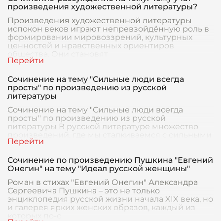
произведения художественной литературы?
Произведения художественной литературы
испокон веков играют непревзойдённую роль в
формировании мировоззрений, культурных
ценностей и нравственных ориентиров
общества. Они становят
Сочинение на тему "Сильные люди всегда
просты" по произведению из русской
литературы
Сочинение на тему "Сильные люди всегда
просты" по произведению из русской
литературы В русской литературе множество
произведений, где мы сталкиваемся с сильными
личностями, облада
Сочинение по произведению Пушкина "Евгений
Онегин" на тему "Идеал русской женщины"
Роман в стихах "Евгений Онегин" Александра
Сергеевича Пушкина – это не только
энциклопедия русской жизни начала XIX века, но
и галерея ярких женских образов, каждый из
которых по-с