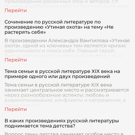
произведения различных эпох и авторов. От
Пушкина до Достоевского, от Толстого до Чехова,
ру
Сочинение по русской литературе по
произведению «Утиная охота» на тему «Не
растерять себя»
В произведении Александра Вампилова «Утиная
охота», одной из ключевых тем является кризис
идентичности и поиск себя. Главный герой,
Зилов, испытывает внутренний конфликт и на
протя
Тема семьи в русской литературе XIX века на
примере одного или двух произведений
Тема семьи в русской литературе XIX века
занимает центральное место и рассматривается
через разнообразные аспекты: любовь и
взаимопонимание, конфликты и напряжения, а
также роль се
В каких произведениях русской литературы
поднимается тема детства?
Вопрос темы детства занимает особое место в