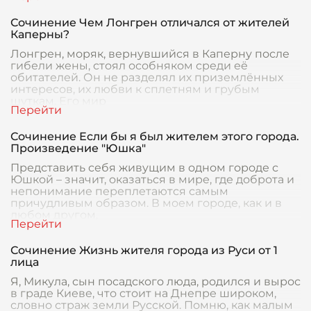
Сочинение Чем Лонгрен отличался от жителей
Каперны?
Лонгрен, моряк, вернувшийся в Каперну после
гибели жены, стоял особняком среди её
обитателей. Он нe разделял их приземлённых
интересов, их любви к сплетням и грубым
шуткам. Его мир
Сочинение Если бы я был жителем этого города.
Произведение "Юшка"
Представить себя живущим в одном городе с
Юшкой – значит, оказаться в мире, где доброта и
непонимание переплетаются самым
причудливым образом. В моем городе, как и в
любом другом,
Сочинение Жизнь жителя города из Руси от 1
лица
Я, Микула, сын посадского люда, родился и вырос
в граде Киеве, что стоит на Днепре широком,
словно страж земли Русской. Помню, как малым