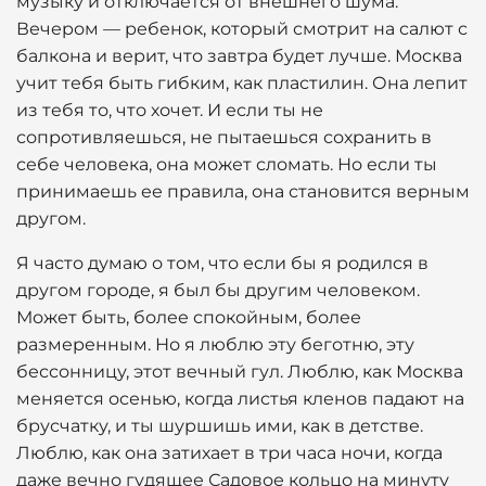
музыку и отключается от внешнего шума.
Вечером — ребенок, который смотрит на салют с
балкона и верит, что завтра будет лучше. Москва
учит тебя быть гибким, как пластилин. Она лепит
из тебя то, что хочет. И если ты не
сопротивляешься, не пытаешься сохранить в
себе человека, она может сломать. Но если ты
принимаешь ее правила, она становится верным
другом.
Я часто думаю о том, что если бы я родился в
другом городе, я был бы другим человеком.
Может быть, более спокойным, более
размеренным. Но я люблю эту беготню, эту
бессонницу, этот вечный гул. Люблю, как Москва
меняется осенью, когда листья кленов падают на
брусчатку, и ты шуршишь ими, как в детстве.
Люблю, как она затихает в три часа ночи, когда
даже вечно гудящее Садовое кольцо на минуту