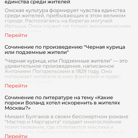
единства среди жителей
Омская культура формирует чувства единства
среди жителей, пребывающих в этом великом
городе. Располагаясь на берегах могучей
Иртыша, Омск служит не только экономическим
и промышлен
Сочинение по произведению "Черная курица
или подземные жители"
"Черная курица, или Подземные жители" — это
удивительное произведение, написанное
Антонием Погорельским в 1829 году. Оно
погружает читателя в мир фантазий и чудес,
показывая тонкую
Сочинение по литературе на тему «Какие
пороки Воланд хотел искоренить в жителях
Москвы?»
Михаил Булгаков в своем бессмертном романе
"Мастер и Маргарита" создает многослойное
повествование, где сплетаются мистика и
реальность, любовь и предательство, добро и
зло. В цент