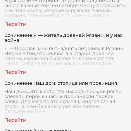
В рассказе «Катерина Петровна» поднимается
много важных тем, но сегодня я хочу поговорить
о жителях села, которые окружали главную
героиню. Мне кажется, что именно они, их
характер
Сочинение Я — житель древней Рязани, и у нас
война
Я — Ярослав, мне пятнадцать лет, живу в Рязани.
Нет, не в той, что сейчас, а в старой, древней
Рязани, какой она была почти восемьсот лет
назад. Тогда не было ни машин, ни телефоно
Сочинение Наш дом: столица или провинция
Наш дом… Это место, где мы родились, выросли,
сделали первые шаги и произнесли первое
слово. Для кого-то это шумная, многолюдная
столица, с ее бешеным ритмом жизни и
бесконечными в