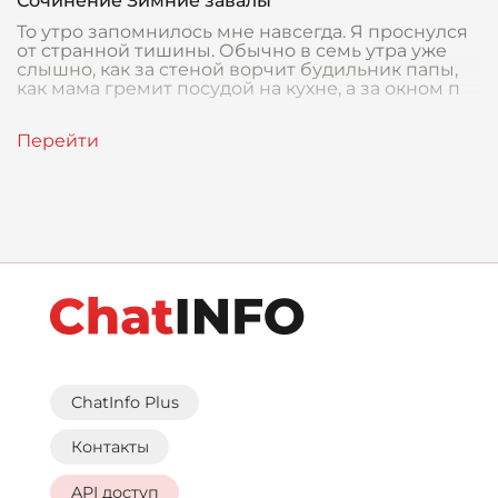
Сочинение Зимние завалы
То утро запомнилось мне навсегда. Я проснулся
от странной тишины. Обычно в семь утра уже
слышно, как за стеной ворчит будильник папы,
как мама гремит посудой на кухне, а за окном п
ChatInfo Plus
Контакты
API доступ