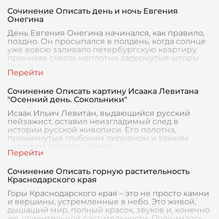
Сочинение Описать день и ночь Евгения
Онегина
День Евгения Онегина начинался, как правило,
поздно. Он просыпался в полдень, когда солнце
уже вовсю заливало петербургскую квартиру,
проникая сквозь неплотно задернутые шторы.
Это
Сочинение Описать картину Исаака Левитана
"Осенний день. Сокольники"
Исаак Ильич Левитан, выдающийся русский
пейзажист, оставил неизгладимый след в
истории русской живописи. Его полотна,
проникнутые глубоким лиризмом и тонким
чувством природы, завое
Сочинение Описать горную растительность
Краснодарского края
Горы Краснодарского края – это не просто камни
и вершины, устремленные в небо. Это живой,
дышащий мир, полный красок, звуков и, конечно
же, удивительной растительности. Поднимаясь