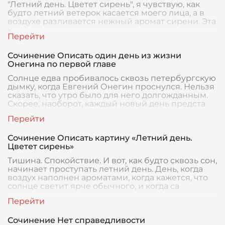
"Летний день. Цветет сирень", я чувствую, как
будто летний ветерок касается моего лица, а в
воздухе разливается нежный аромат сирени. Эта
к
Сочинение Описать один день из жизни
Онегина по первой главе
Солнце едва пробивалось сквозь петербургскую
дымку, когда Евгений Онегин проснулся. Нельзя
сказать, что утро было для него долгожданным.
Скорее, наоборот, каждый новый день предста
Сочинение Описать картину «Летний день.
Цветет сирень»
Тишина. Спокойствие. И вот, как будто сквозь сон,
начинает проступать летний день. День, когда
воздух наполнен ароматами, когда кажется, что
солнце светит ярче обычного, и когда са
Сочинение Нет справедливости