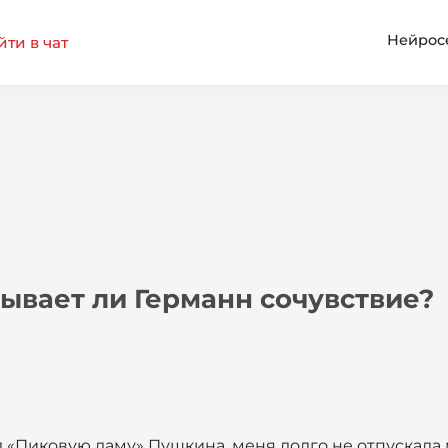
Нейрос
ти в чат
ывает ли Германн сочувствие?
 «Пиковую даму» Пушкина, меня долго не отпускала 