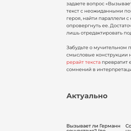
задаете вопрос «Вызывае
текст с неожиданными по
героя, найти параллели с
опровергнуть ее. Достато
лишь отредактировать под
Забудьте о мучительном п
смысловые конструкции н
рерайт текста
превратит е
сомнений в интерпретации
Актуально
Вызывает ли Германн
С
сочувствие? (по
н