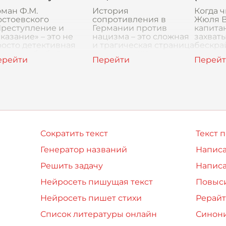
что вы
ман Ф.М.
История
герой
Когда 
остоевского
сопротивления в
Жюля В
Преступление и
Германии против
капитан
казание» – это не
нацизма – это сложная
захваты
осто детективная
и трагическая страница
бескра
тория об убийстве
в истории XX века.
океана,
тарухи-процентщицы.
Когда Адольф Гитлер
пампас
о глубокое
пришел к власти в 1933
Южной 
сихологическое
году, многие немцы
самое 
следование,
были либо очар
впечат
аскрывающее внут
Сократить текст
Текст 
Генератор названий
Написа
Решить задачу
Написа
Нейросеть пишущая текст
Повыси
Нейросеть пишет стихи
Рерайт
Список литературы онлайн
Синон