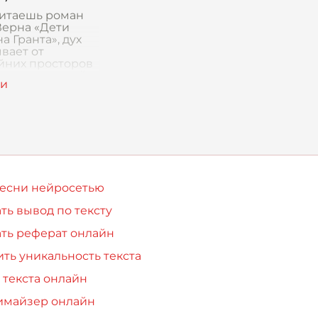
зывает главный
читаешь роман
ерна «Дети
а Гранта», дух
вает от
йних просторов
 от опасностей
ов и лесов
Америки. Но
сильное
ление на
песни нейросетью
ть вывод по тексту
ть реферат онлайн
ть уникальность текста
 текста онлайн
имайзер онлайн