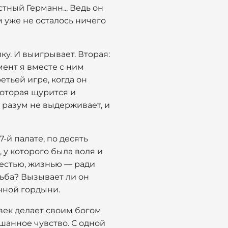
тный Германн... Ведь он
м уже не осталось ничего
ку. И выигрывает. Вторая:
мент я вместе с ним
тьей игре, когда он
 которая щурится и
 разум не выдерживает, и
-й палате, по десять
, у которого была воля и
вестью, жизнью — ради
дьба? Вызывает ли он
енной гордыни.
овек делает своим богом
шанное чувство. С одной