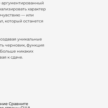
те аргументированный
нализировать характер
сочувствию — или
л, который останется
 создавая уникальные
ть черновик, функция
 Больше никаких
ая к сдаче.
ние Сравните
ие страны США