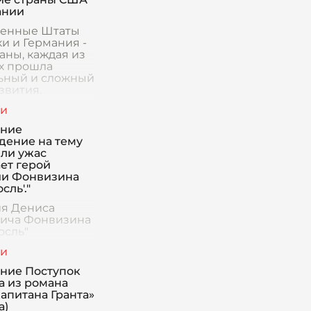
ании
енные Штаты
и и Германия -
аны, каждая из
х прошла
ьный и сложный
звития.
ие их истории
ит не только
 основные
ение
ности,
дение на тему
или ужас
ет герой
и Фонвизина
сль'."
я Дениса
ича Фонвизина
осль"
авляется нам
ельным
едением, в
ние Поступок
м сочетаются
а из романа
ты смеха и
капитана Гранта»
Вопрос о том,
а)