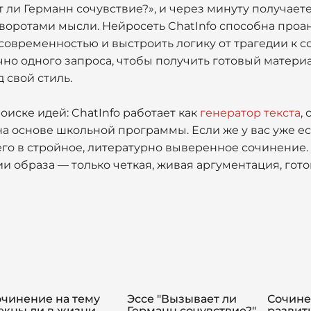
т ли Германн сочувствие?», и через минуту получае
воротами мысли. Нейросеть ChatInfo способна проа
 современностью и выстроить логику от трагедии к 
чно одного запроса, чтобы получить готовый материа
 свой стиль.
оиске идей: ChatInfo работает как
генератор текста
,
а основе школьной программы. Если же у вас уже ес
го в стройное, литературно выверенное сочинение.
 образа — только четкая, живая аргументация, готов
очинение на тему
Эссе "Вызывает ли
Сочине
ужны ли в жизни
Германн сочувствие?"
развит