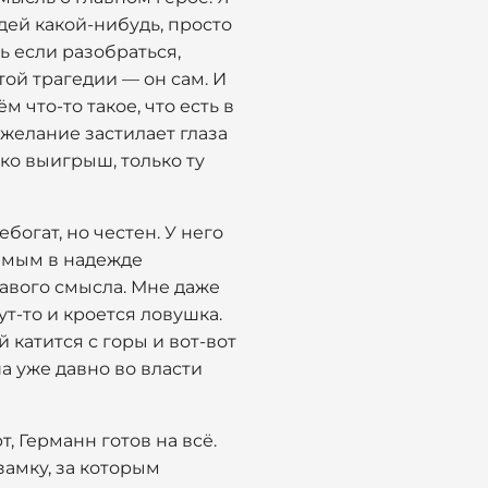
дей какой-нибудь, просто
 если разобраться,
той трагедии — он сам. И
м что-то такое, что есть в
 желание застилает глаза
ько выигрыш, только ту
огат, но честен. У него
димым в надежде
равого смысла. Мне даже
ут-то и кроется ловушка.
й катится с горы и вот-вот
а уже давно во власти
т, Германн готов на всё.
замку, за которым