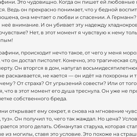
афини. Это чудовищно. Когда он пишет ей любовные п
я. Ведь он прекрасно понимает, что у бедной восп
брошена, она мечтает о любви и спасении. А Германн?
 неё внимание. И он убивает эту надежду хладнокров
очувствие? Нет, в этот момент я чувствую к нему тол
епым!
рафини, происходит нечто такое, от чего у меня моро
о, что он достал пистолет. Конечно, это трагическая с
ерту. Он вторгся в дом, напугал восьмидесятилетн
е раскаивается, не кается — он идёт на похороны и т
чему? От страха? От угрызений совести? Или от того
я, что в этот момент его душа треснула. Он уже не п
летке собственного бреда.
ини открывает ему секрет, я снова на мгновение чув
, туз». Он получил то, чего так жаждал. Но цена? Усл
рается этого делать. Обманутая старуха, которая ста
е из могилы, ставя это условие. Это похоже на страш