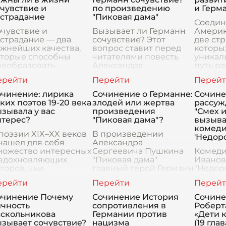
чувствие и
по произведению
и Герм
острадание
"Пиковая дама"
Соедин
чувствие и
Вызывает ли Германн
Америк
страдание — два
сочувствие? Этот
две стр
жнейших качества,
вопрос ставит перед
которы
оторые способны
читателями повесть
уникал
реобразовать
Александра
путь ра
еловеческие
Сергеевича Пушкина
Изучен
тношения и
"Пиковая дама".
позвол
аполнить жизнь
Германн — фигура
понять
очинение: лирика
Сочинение о Германне:
Сочин
лубинным смыслом. В
многогранная и
особен
ких поэтов 19-20 века
злодей или жертва
рассуж
овременном
противоречивая, и
зывала у вас
произведения
"Смех 
бществе, быстрый
именно э
нтерес?
"Пиковая дама"?
вызыва
итм ж
комеди
поэзии XIX–XX веков
В произведении
'Недоро
нашел для себя
Александра
ножество интересных
Сергеевича Пушкина
Комеди
 вдохновляющих
"Пиковая дама"
Иванов
торов, чьи
главный герой Германн
"Недор
роизведения
предстает перед
предст
ызывают восхищение
читателем в образе
удивит
 глубинные
загадочного и
произв
очинение Почему
Сочинение История
Сочине
азмышления. Одним
противоречивого
которо
ичность
сопротивления в
Роберт
 них является
персонажа. Вопрос о
элемен
аскольникова
Германии против
«Дети 
лександр С
том, является
ужаса. 
зывает сочувствие?
нацизма
(19 глав