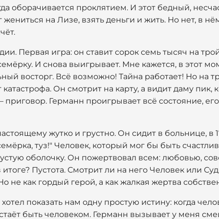
а оборачивается проклятием. И этот бедный, несчас
 жениться на Лизе, взять деньги и жить. Но нет, в нё
чёт.
ии. Первая игра: он ставит сорок семь тысяч на трой
семёрку. И снова выигрывает. Мне кажется, в этот мо
й восторг. Всё возможно! Тайна работает! Но на тре
т катастрофа. Он смотрит на карту, а видит даму пик,
— приговор. Германн проигрывает всё состояние, его
астоящему жутко и грустно. Он сидит в больнице, в 17
семёрка, туз!" Человек, который мог бы быть счастлив
пустую оболочку. Он пожертвовал всем: любовью, со
в итоге? Пустота. Смотрит ли на него Человек или Су
 Но не как гордый герой, а как жалкая жертва собств
р хотел показать нам одну простую истину: когда чел
естаёт быть человеком. Германн вызывает у меня сме