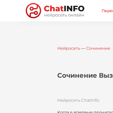
Перей
Нейросеть
—
Сочинение
Сочинение Выз
Нейросеть ChatInfo:
Когда я впервые прочитал