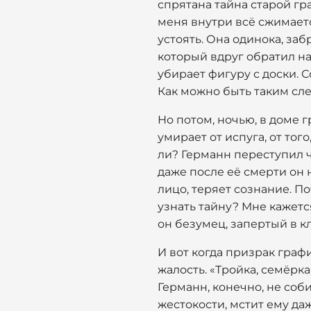
спрятана тайна старой гр
меня внутри всё сжимаетс
устоять. Она одинока, за
который вдруг обратил на
убирает фигуру с доски. С
Как можно быть таким сл
Но потом, ночью, в доме г
умирает от испуга, от тог
ли? Германн переступил ч
даже после её смерти он н
лицо, теряет сознание. По
узнать тайну? Мне кажетс
он безумец, запертый в к
И вот когда призрак граф
жалость. «Тройка, семёрка
Германн, конечно, не соби
жестокости, мстит ему даж