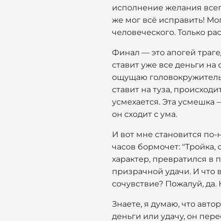
исполнение желания всегд
же мог всё исправить! Мог
человеческого. Только рас
Финал — это апогей трагед
ставит уже все деньги на 
ощущаю головокружительны
ставит на туза, происходи
усмехается. Эта усмешка 
он сходит с ума.
И вот мне становится по-н
часов бормочет: "Тройка, 
характер, превратился в 
призрачной удачи. И что 
сочувствие? Пожалуй, да.
Знаете, я думаю, что авто
деньги или удачу, он пер