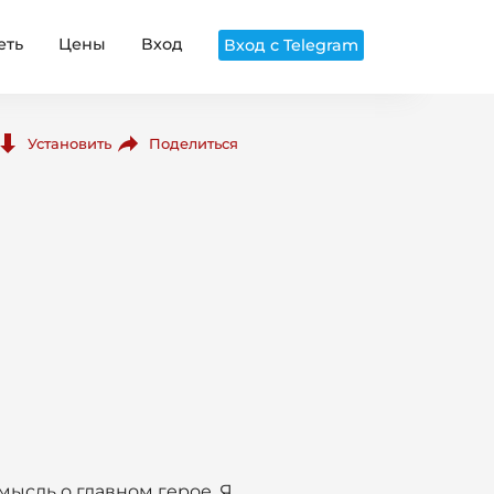
еть
Цены
Вход
Вход с Telegram
Поделиться
Установить
мысль о главном герое. Я