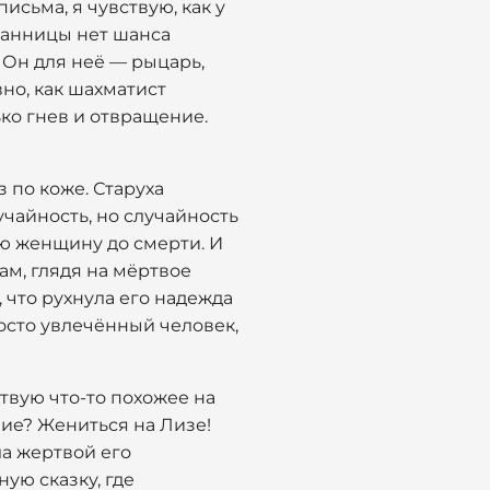
исьма, я чувствую, как у
итанницы нет шанса
 Он для неё — рыцарь,
но, как шахматист
ько гнев и отвращение.
з по коже. Старуха
лучайность, но случайность
юю женщину до смерти. И
ам, глядя на мёртвое
, что рухнула его надежда
росто увлечённый человек,
ствую что-то похожее на
овие? Жениться на Лизе!
ла жертвой его
ную сказку, где