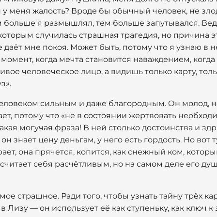
н у меня жалость? Вроде бы обычный человек, не зло
 больше я размышлял, тем больше запутывался. Ведь
 которым случилась страшная трагедия, но причина э
 даёт мне покоя. Может быть, потому что я узнаю в нё
 момент, когда мечта становится наваждением, когда
ивое человеческое лицо, а видишь только карту, тол
з».
еловеком сильным и даже благородным. Он молод, неб
ает, потому что «не в состоянии жертвовать необхо
кая могучая фраза! В ней столько достоинства и зд
он знает цену деньгам, у него есть гордость. Но вот т
рает, она прячется, копится, как снежный ком, которы
 считает себя расчётливым, но на самом деле его душ
мое страшное. Ради того, чтобы узнать тайну трёх кар
 Лизу — он использует её как ступеньку, как ключ к 