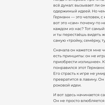
всё думал: вызывает ли о
одержимый идеей. Но чем
Германн — это человек, с
вот это «сам» почему-то не
каждом из нас? Тот самый
и ты перестаёшь видеть ж
самую «тройку, семёрку, ту
Сначала он кажется мне ч
есть принципы: он не игр
приобрести излишнее». Ка
понравился этот Германн: 
Его страсть к игре не уми
превратится в лавину. Он
роковой идеи.
И вот здесь начинается са
Он не просто влюбляется в