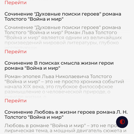
Сочинение "Духовные поиски героев" романа
Толстого "Война и мир"
Cочинение "Духовные поиски героев" романа
Толстого "Война и мир" Роман Льва Толстого
"Война и мир" является одним из величайших
произведений мировой литературы, глубоко
исследующи
Сочинение В поисках смысла жизни герои
романа "Война и мир"
Роман-эпопея Льва Николаевича Толстого
"Война и мир" – это не просто хроника событий
начала XIX века, это глубокое философское
размышление о человеческой природе, о
смысле жизни, о
Сочинение Любовь в жизни героев романа Л. Н.
Толстого "Война и мир"
Любовь в романе "Война и мир" – это не просто
лирическая тема, а мощный двигатель сюжета и