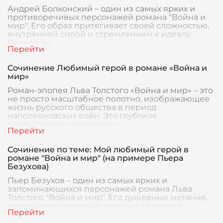
Андрей Болконский – один из самых ярких и
противоречивых персонажей романа "Война и
мир". Его образ притягивает своей сложностью,
внутренней силой и стремлением к идеалу.
Болконски
Сочинение Любимый герой в романе «Война и
мир»
Роман-эпопея Льва Толстого «Война и мир» – это
не просто масштабное полотно, изображающее
жизнь русского общества в период
наполеоновских войн. Это глубокое
исследование человеческ
Сочинение по теме: Мой любимый герой в
романе "Война и мир" (на примере Пьера
Безухова)
Пьер Безухов – один из самых ярких и
запоминающихся персонажей романа Льва
Толстого "Война и мир". Его душевные метания,
поиски смысла жизни, метания от одного
увлечения к другому,