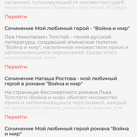
организм, пульсирующий от множества судеб,
переплетенных в сложный узор эпохи. И среди
этого много
Сочинение Мой любимый герой - "Война и мир"
Лев Николаевич Толстой – гений русской
литературы, создавший эпическое полотно
"Война и мир", населенное множеством ярких и
запоминающихся персонажей. Среди этого
многообразия личн
Сочинение Наташа Ростова - мой любимый
герой в романе "Война и мир"
На страницах бессмертного романа Льва
Толстого «Война и мир» обитает множество
ярких и запоминающихся персонажей, каждый
из которых по-своему уникален и значим для
повествования. О
Сочинение Мой любимый герой романа "Война
и мир"