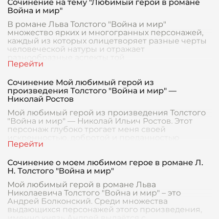
Сочинение на тему "Любимый герой в романе
Война и мир"
В романе Льва Толстого "Война и мир"
множество ярких и многогранных персонажей,
каждый из которых олицетворяет разные черты
человеческой натуры и отражает
разнообразные аспекты той
Сочинение Мой любимый герой из
произведения Толстого "Война и мир" —
Николай Ростов
Мой любимый герой из произведения Толстого
"Война и мир" — Николай Ильич Ростов. Этот
персонаж глубоко трогает меня своей
искренностью, добротой и преданностью
семейным и моральным
Сочинение о моем любимом герое в романе Л.
Н. Толстого "Война и мир"
Мой любимый герой в романе Льва
Николаевича Толстого "Война и мир" – это
Андрей Болконский. Среди множества
выдающихся персонажей этого произведения,
именно князь Андрей выдаётся с