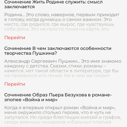
Сочинение Жить Родине служить: смысл
заключается
Родина… Это слово, наверное, первым приходит
в голову, когда думаешь о самом важном. Это
место, где родился, где вырос, где чувствуешь
себя дома. Это не просто точка на карте, это
Сочинение В чем заключаются особенности
творчества Пушкина?
Александр Сергеевич Пушкин... Это имя знакомо
каждому с детства. Сказки, стихи, романы –
кажется, нет такой области в литературе, где бы
не проявился его гений. Но в чем же секрет
Сочинение Образ Пьера Безухова в романе-
эпопее «Война и мир»
Когда я впервые открыл роман «Война и мир»,
меня окружило столько героев, что я чуть не
запутался. Но среди блестящих князей и графов,
среди военных мундиров и бальных платьев
сраз