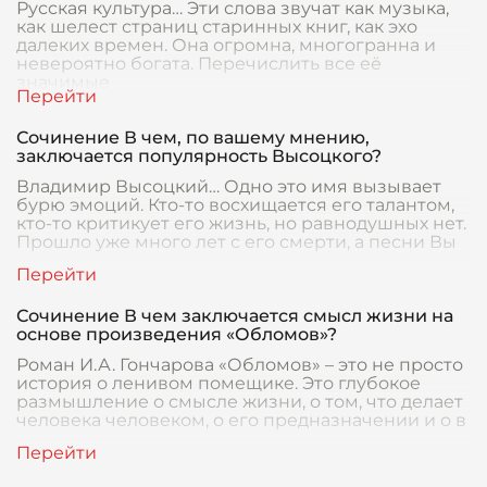
Русская культура… Эти слова звучат как музыка,
как шелест страниц старинных книг, как эхо
далеких времен. Она огромна, многогранна и
невероятно богата. Перечислить все её
значимые
Сочинение В чем, по вашему мнению,
заключается популярность Высоцкого?
Владимир Высоцкий… Одно это имя вызывает
бурю эмоций. Кто-то восхищается его талантом,
кто-то критикует его жизнь, но равнодушных нет.
Прошло уже много лет с его смерти, а песни Вы
Сочинение В чем заключается смысл жизни на
основе произведения «Обломов»?
Роман И.А. Гончарова «Обломов» – это не просто
история о ленивом помещике. Это глубокое
размышление о смысле жизни, о том, что делает
человека человеком, о его предназначении и о в