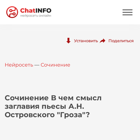
Нейросеть
Поделиться
Установить
Цены
Нейросеть
—
Сочинение
Вход
Вход с Telegram
Сочинение В чем смысл
заглавия пьесы А.Н.
Островского "Гроза"?