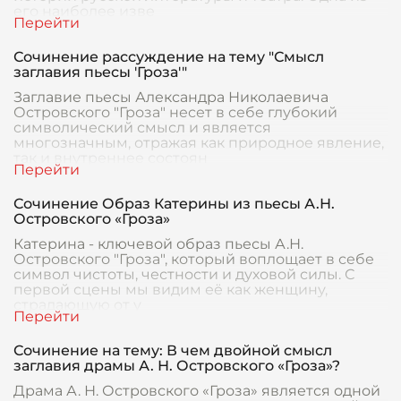
его наиболее изве
Сочинение рассуждение на тему "Смысл
заглавия пьесы 'Гроза'"
Заглавие пьесы Александра Николаевича
Островского "Гроза" несет в себе глубокий
символический смысл и является
многозначным, отражая как природное явление,
так и внутреннее состоян
Сочинение Образ Катерины из пьесы А.Н.
Островского «Гроза»
Катерина - ключевой образ пьесы А.Н.
Островского "Гроза", который воплощает в себе
символ чистоты, честности и духовой силы. С
первой сцены мы видим её как женщину,
страдающую от у
Сочинение на тему: В чем двойной смысл
заглавия драмы А. Н. Островского «Гроза»?
Драма А. Н. Островского «Гроза» является одной