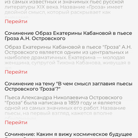
из самых известных и значимых пьес русской
литературы XIX века. Название «Гроза» имеет
двойной смысл, который раскрывает как
внешние
Сочинение Образ Екатерины Кабановой в пьесе
Гроза А.Н. Островского
Образ Екатерины Кабановой в пьесе "Гроза" А.Н.
Островского является одним из центральных и
наиболее драматичных. Екатерина — молодая
женщина, супругой Тихона Кабанова, живущая в
же
Сочинение на тему "В чем смысл заглавия пьесы
Островского 'Гроза'?"
Пьеса Александра Николаевича Островского
"Гроза" была написана в 1859 году и является
одной из самых значимых его работ. Название
пьесы, на первый взгляд, кажется вполне
обыденным,
Сочинение: Каким я вижу космическое будущее