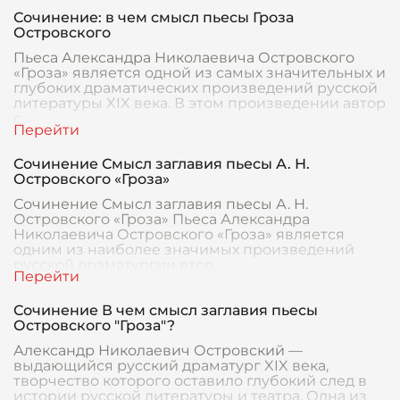
Сочинение: в чем смысл пьесы Гроза
Островского
Пьеса Александра Николаевича Островского
«Гроза» является одной из самых значительных и
глубоких драматических произведений русской
литературы XIX века. В этом произведении автор
с
Сочинение Смысл заглавия пьесы А. Н.
Островского «Гроза»
Сочинение Смысл заглавия пьесы А. Н.
Островского «Гроза» Пьеса Александра
Николаевича Островского «Гроза» является
одним из наиболее значимых произведений
русской драматургии втор
Сочинение В чем смысл заглавия пьесы
Островского "Гроза"?
Александр Николаевич Островский —
выдающийся русский драматург XIX века,
творчество которого оставило глубокий след в
истории русской литературы и театра. Одна из