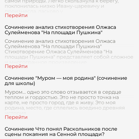
самой природы. Легко скользнула к берегу,
поклонилась низко Ивану-царевичу и
произнесла, ласково у
Сочинение анализ стихотворения Олжаса
Сулейменова "На площади Пушкина"
Сочинение анализ стихотворения Олжаса
Сулейменова "На площади Пушкина"
Стихотворение Олжаса Сулейменова "На
площади Пушкина" представляет собой сложное
и многогранное произведение
Сочинение "Муром — моя родина" (сочинение
для школы)
Муром… одно это слово отзывается в сердце
теплом и гордостью. Это не просто точка на
карте, не просто город, где я живу. Это моя
родина, место, где сплелись воедино древняя
история
Сочинение Что понял Раскольников после
сцены покаяния на Сенной площади?