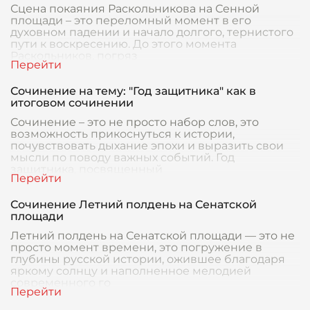
Сцена покаяния Раскольникова на Сенной
площади – это переломный момент в его
духовном падении и начало долгого, тернистого
пути к воскресению. До этого момента
Раскольников, погряз
Сочинение на тему: "Год защитника" как в
итоговом сочинении
Сочинение – это не просто набор слов, это
возможность прикоснуться к истории,
почувствовать дыхание эпохи и выразить свои
мысли по поводу важных событий. Год
защитника, посвященный
Сочинение Летний полдень на Сенатской
площади
Летний полдень на Сенатской площади — это не
просто момент времени, это погружение в
глубины русской истории, ожившее благодаря
яркому солнцу и наполненное мелодией
современного го