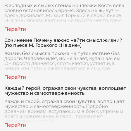
В холодных и сырых стенах ночлежки Костылева
словно остановилось время. Здесь не живут —
здесь доживают. Михаил Горький в своей пьесе
«На дне» показывает нам не просто место, где с
Сочинение Почему важно найти смысл жизни?
(по пьесе М. Горького «На дне»)
Жизнь без смысла похожа на путешествие без
дороги. Человек идет, но не знает, куда и зачем.
Он просто движется, спотыкается, устает и, в
конце кон пути, может свалиться в яму, где
Каждый герой, отражая свои чувства, воплощает
мужество и самоотверженность
Каждый герой, отражая свои чувства, воплощает
мужество и самоотверженность. Подобно
древним воинам, вступающим в бой с упрямым
врагом, современные герои проявляют
невыразимую стойк