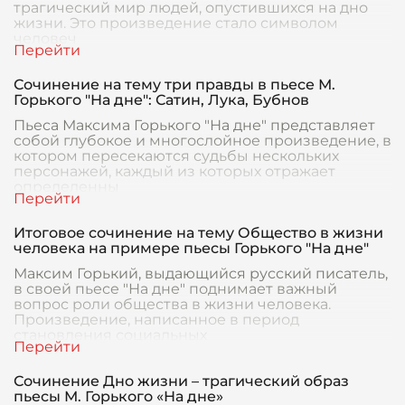
трагический мир людей, опустившихся на дно
жизни. Это произведение стало символом
человеч
Сочинение на тему три правды в пьесе М.
Горького "На дне": Сатин, Лука, Бубнов
Пьеса Максима Горького "На дне" представляет
собой глубокое и многослойное произведение, в
котором пересекаются судьбы нескольких
персонажей, каждый из которых отражает
определенны
Итоговое сочинение на тему Общество в жизни
человека на примере пьесы Горького "На дне"
Максим Горький, выдающийся русский писатель,
в своей пьесе "На дне" поднимает важный
вопрос роли общества в жизни человека.
Произведение, написанное в период
становления социальных
Сочинение Дно жизни – трагический образ
пьесы М. Горького «На дне»