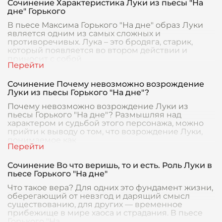
Сочинение Характеристика Луки из пьесы "На
дне" Горького
В пьесе Максима Горького "На дне" образ Луки
является одним из самых сложных и
противоречивых. Лука – это бродяга, старик,
который появляется во втором действии и
приносит с собой
Сочинение Почему невозможно возрождение
Луки из пьесы Горького "На дне"?
Почему невозможно возрождение Луки из
пьесы Горького "На дне"? Размышляя над
характером и судьбой этого персонажа, можно
прийти к выводу о том, что возрождение Луки,
понимаемое как
Сочинение Во что веришь, то и есть. Роль Луки в
пьесе Горького "На дне"
Что такое вера? Для одних это фундамент жизни,
оберегающий от невзгод и дарящий смысл
существованию, для других — временное
прибежище в мире хаоса и страдания. В пьесе
Горького "На