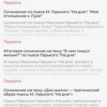
Сочинение по пьесе М. Горького "На дне": "Мое
отношение к Луке"
Сочинение по пьесе Максима Горького "На дне":
"Мое отношение к Луке" Пьеса Максима Горького
"На дне" представляет собой сложное и
многослойное произведение, где каждый
персонаж иг
Итоговое сочинение на тему "В чем смысл
жизни?" по пьесе Горького "На дне"
В пьесе Максима Горького "На дне" вопрос о
смысле жизни искусно раскрывается через
судьбы и диалоги множества персонажей. Автор
переносит читателя в мрачные и подавленные
условия н
Сочинение на тему «Дно жизни — трагический
образ пьесы М. Горького "На дне"»
Пьеса Максима Горького «На дне», написанная в
начале двадцатого века, открывает перед нами