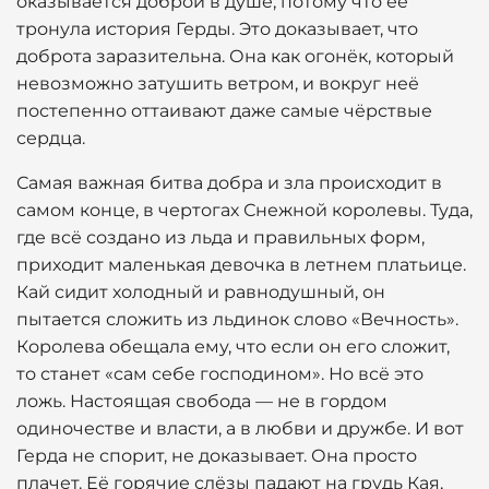
оказывается доброй в душе, потому что её
тронула история Герды. Это доказывает, что
доброта заразительна. Она как огонёк, который
невозможно затушить ветром, и вокруг неё
постепенно оттаивают даже самые чёрствые
сердца.
Самая важная битва добра и зла происходит в
самом конце, в чертогах Снежной королевы. Туда,
где всё создано из льда и правильных форм,
приходит маленькая девочка в летнем платьице.
Кай сидит холодный и равнодушный, он
пытается сложить из льдинок слово «Вечность».
Королева обещала ему, что если он его сложит,
то станет «сам себе господином». Но всё это
ложь. Настоящая свобода — не в гордом
одиночестве и власти, а в любви и дружбе. И вот
Герда не спорит, не доказывает. Она просто
плачет. Её горячие слёзы падают на грудь Кая,