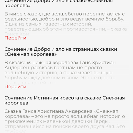
Сочинение Добро и зло в сказке «Снежная
королева»
В мире сказок, где волшебство переплетается с
реальностью, добро и зло ведут вечную борьбу.
Одна из самых известных историй,
повествующих об этом противостоянии, – сказка
Ганса Хри
Сочинение Добро и зло на страницах сказки
«Снежная королева»
В сказке «Снежная королева» Ганс Христиан
Андерсен рассказывает нам не просто
волшебную историю, а показывает вечную
борьбу между добром и злом. Это не просто
сказка для детей, а р
Сочинение Истинная красота в сказке Снежная
королева
Сказка Ганса Христиана Андерсена «Снежная
королева» – это не просто волшебная история о
приключениях маленькой девочки Герды,
отправившейся на поиски своего друга Кая. Это
глубокая