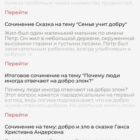
сумела пробиться через множество трудностей,
чтобы
Сочинение Сказка на тему "Семья учит добру"
Жил-был один маленький мальчик по имени
Петр. Он жил в небольшой деревне, окруженной
высокими горами и густыми лесами. Петр был
замечательным ребенком, всегда улыбчивым и
добрым, н
Итоговое сочинение на тему "Почему люди
иногда отвечают на добро злом?"
Почему люди иногда отвечают на добро злом?
Этот вопрос кажется парадоксальным на первый
взгляд, ведь логика подсказывает, что на добро
нужно отвечать добром. Но реальная жизнь полн
Сочинение на тему: добро и зло в сказке Ганса
Христиана Андерсена