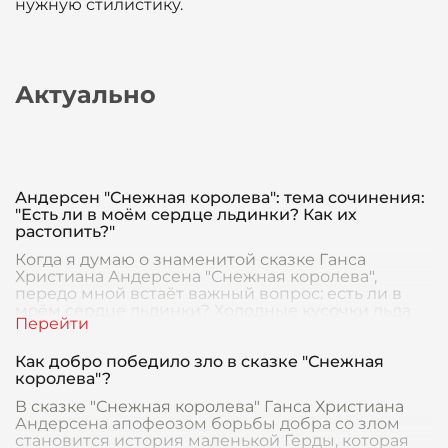
нужную стилистику.
Актуально
Андерсен "Снежная королева": тема сочинения:
"Есть ли в моём сердце льдинки? Как их
растопить?"
Когда я думаю о знаменитой сказке Ганса
Христиана Андерсена "Снежная королева",
передо мной встаёт важный вопрос: есть ли в
моём сердце льдинки? Холодные кусочки льда,
замораживающ
Как добро победило зло в сказке "Снежная
королева"?
В сказке "Снежная королева" Ганса Христиана
Андерсена апофеозом борьбы добра со злом
становится история маленькой Герды, которая