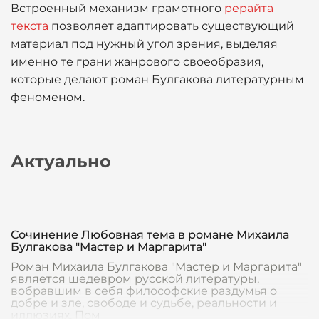
Встроенный механизм грамотного
рерайта
текста
позволяет адаптировать существующий
материал под нужный угол зрения, выделяя
именно те грани жанрового своеобразия,
которые делают роман Булгакова литературным
феноменом.
Актуально
Сочинение Любовная тема в романе Михаила
Булгакова "Мастер и Маргарита"
Роман Михаила Булгакова "Мастер и Маргарита"
является шедевром русской литературы,
вобравшим в себя философские раздумья о
добре и зле, свободе и судьбе, реальности и
иллюзиях. Пом