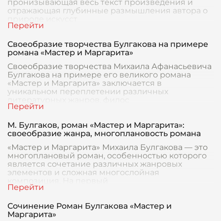
пронизывающая весь текст произведения и
отражающая глубинные размышления автора о
природе искусст
Своеобразие творчества Булгакова на примере
романа «Мастер и Маргарита»
Своеобразие творчества Михаила Афанасьевича
Булгакова на примере его великого романа
«Мастер и Маргарита» заключается в
уникальном переплетении различных
литературных жанров, филос
М. Булгаков, роман «Мастер и Маргарита»:
своеобразие жанра, многоплановость романа
«Мастер и Маргарита» Михаила Булгакова — это
многоплановый роман, особенностью которого
является сочетание различных жанровых
элементов и сложная многослойная
композиция. На первый
Сочинение Роман Булгакова «Мастер и
Маргарита»