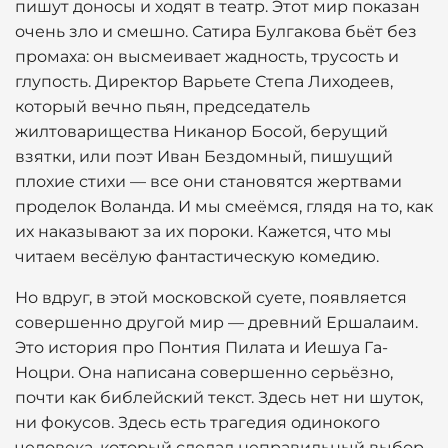
пишут доносы и ходят в театр. Этот мир показан
очень зло и смешно. Сатира Булгакова бьёт без
промаха: он высмеивает жадность, трусость и
глупость. Директор Варьете Степа Лиходеев,
который вечно пьян, председатель
жилтоварищества Никанор Босой, берущий
взятки, или поэт Иван Бездомный, пишущий
плохие стихи — все они становятся жертвами
проделок Воланда. И мы смеёмся, глядя на то, как
их наказывают за их пороки. Кажется, что мы
читаем весёлую фантастическую комедию.
Но вдруг, в этой московской суете, появляется
совершенно другой мир — древний Ершалаим.
Это история про Понтия Пилата и Иешуа Га-
Ноцри. Она написана совершенно серьёзно,
почти как библейский текст. Здесь нет ни шуток,
ни фокусов. Здесь есть трагедия одинокого
человека, который сделал неправильный выбор.