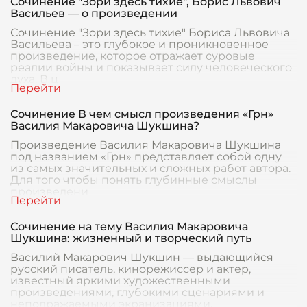
Сочинение "Зори здесь тихие", Борис Львович
Васильев — о произведении
Сочинение "Зори здесь тихие" Бориса Львовича
Васильева – это глубокое и проникновенное
произведение, которое отражает суровые
реалии войны и показывает силу человеческого
духа. В ц
Сочинение В чем смысл произведения «Грн»
Василия Макаровича Шукшина?
Произведение Василия Макаровича Шукшина
под названием «Грн» представляет собой одну
из самых значительных и сложных работ автора.
Для того чтобы понять глубинные смыслы
произведени
Сочинение на тему Василия Макаровича
Шукшина: жизненный и творческий путь
Василий Макарович Шукшин — выдающийся
русский писатель, кинорежиссер и актер,
известный яркими художественными
произведениями, глубокими сценариями и
неподражаемыми экранизациями.