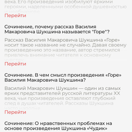
века. Его произведения изобилуют яркими
героями, наделенными особенной душевностью
и необыкнове
Сочинение, почему рассказ Василия
Макаровича Шукшина называется "Горе"?
Рассказ Василия Макаровича Шукшина «Горе»
носит такое название не случайно. Давая своему
произведению это название, автор стремился
привлечь внимание читателя к основному
чувству,
Сочинение. В чем смысл произведения «Горе»
Василия Макаровича Шукшина?
Василий Макарович Шукшин — один из самых
ярких представителей русской литературы XX
века, чьи произведения оставляют глубокий
след в душах читателей. Рассказы Шукшина
часто наполне
Сочинение: О нравственных проблемах на
основе произведения Шукшина «Чудик»