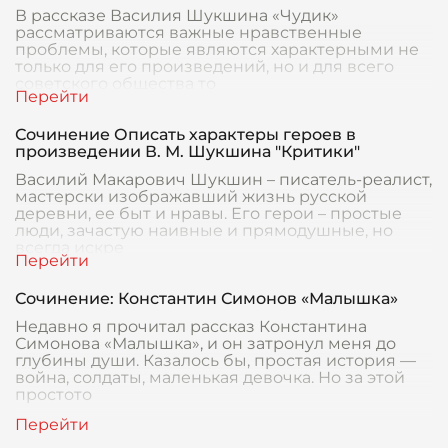
В рассказе Василия Шукшина «Чудик»
рассматриваются важные нравственные
проблемы, которые являются характерными не
только для его произведений, но и для всего
советского общества то
Сочинение Описать характеры героев в
произведении В. М. Шукшина "Критики"
Василий Макарович Шукшин – писатель-реалист,
мастерски изображавший жизнь русской
деревни, ее быт и нравы. Его герои – простые
люди, зачастую наивные и прямодушные, но
всегда искре
Сочинение: Константин Симонов «Малышка»
Недавно я прочитал рассказ Константина
Симонова «Малышка», и он затронул меня до
глубины души. Казалось бы, простая история —
война, солдаты, маленькая девочка. Но за этой
простото