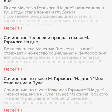
дне"
Пьеса Максима Горького "На дне", написанная в
1902 году, стала ярким и глубоким
произведением, раскрывающим жизнь и
характеры людей, доведенных до отчаяния и
утраты надежд. Это одн
Сочинение Человек и правда в пьесе М.
Горького На дне
Великая пьеса Максима Горького "На дне"
отражает множество социальных и философских
вопросов, центральным из которых является
проблема истины и человеческой природы. В
этой пьесе з
Сочинение по пьесе М. Горького "На дне": "Мое
отношение к Луке"
Сочинение по пьесе Максима Горького "На дне":
"Мое отношение к Луке" Пьеса Максима Горького
"На дне" представляет собой сложное и
многослойное произведение, где каждый
персонаж иг