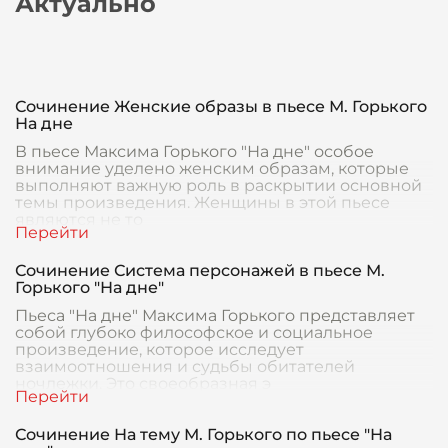
Актуально
Сочинение Женские образы в пьесе М. Горького
На дне
В пьесе Максима Горького "На дне" особое
внимание уделено женским образам, которые
выполняют важную роль в раскрытии основной
темы произведения. Женщины в этой пьесе
являются не то
Сочинение Система персонажей в пьесе М.
Горького "На дне"
Пьеса "На дне" Максима Горького представляет
собой глубоко философское и социальное
произведение, которое исследует
взаимоотношения и судьбы обитателей
ночлежки. Это своеобразная э
Сочинение На тему М. Горького по пьесе "На