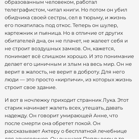
образованным человеком, работал
телеграфистом, читал книги. Но потом он убил
обидчика своей сестры, сел в тюрьму, и жизнь
его покатилась под откос. Теперь он шулер,
картежник и пьяница. Но в отличие от других
обитателей дна, он не плачет, не жалеет себя и
не строит воздушных замков. Он, кажется,
понимает всё слишком хорошо. И это понимание
делает его циничным и злым на весь мир. Он не
верит в жалость, не верит в доброту. Для него
люди — это просто «кирпичи», из которых жизнь
строит свое здание.
И вот в ночлежку приходит странник Лука. Этот
старик начинает жалеть всех, утешать, давать
надежду. Он говорит умирающей Анне, что
после смерти она обретет покой. Он
рассказывает Актеру о бесплатной лечебнице
для алкоголиков. Он внушает Пеплу веру в то,