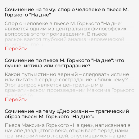
Сочинение на тему: спор о человеке в пьесе М.
Горького "На дне"
Спор о человеке в пьесе М. Горького "На дне"
является одним из центральных философских
вопросов этого произведения. В пьесе
раскрывается глубокий анализ человеческой
природы, где к
Сочинение по пьесе М. Горького "На дне": что
лучше, истина или сострадание?
Какой путь истинно верный – следовать истине
или питать в сердце сострадание к ближнему?
Этот вопрос является центральным в
драматическом произведении Максима Горького
"На дне". Ге
Сочинение на тему «Дно жизни — трагический
образ пьесы М. Горького "На дне"»
Пьеса Максима Горького «На дне», написанная в
начале двадцатого века, открывает перед нами
трагический мир людей, опустившихся на дно