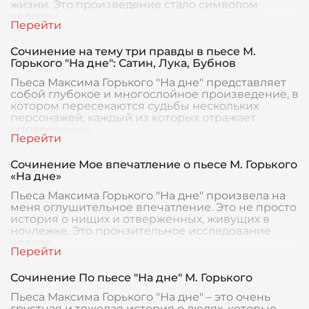
жизни. Это произведение стало символом
человеч
Сочинение на тему три правды в пьесе М.
Горького "На дне": Сатин, Лука, Бубнов
Пьеса Максима Горького "На дне" представляет
собой глубокое и многослойное произведение, в
котором пересекаются судьбы нескольких
персонажей, каждый из которых отражает
определенны
Сочинение Мое впечатление о пьесе М. Горького
«На дне»
Пьеса Максима Горького "На дне" произвела на
меня оглушительное впечатление. Это не просто
история о нищих и отверженных, живущих в
ночлежке. Это пронзительное исследование
челове
Сочинение По пьесе "На дне" М. Горького
Пьеса Максима Горького "На дне" – это очень
грустная и тяжелая история о людях, которые