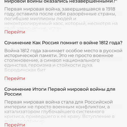
мировой войны оказались незавершенными?"
Первая мировая война, завершившаяся в 1918
году, оставила после себя разорённые страны,
погибшие миллионы людей и
неконтролируемый хаос, который, несмотря на
своё завершение, устан
Сочинение Как Россия помнит о войне 1812 года?
Война 1812 года занимает особое место в русской
исторической памяти. Это не просто военное
столкновение, а символ национального
единства, героизма и стойкости духа.
Бородинская бит
Сочинение Итоги Первой мировой войны для
России
Первая мировая война стала для Российской
империи не просто военным конфликтом, а
катализатором глубочайшего системного
кризиса, приведшего к её краху. Вступление в
войну с оптимис