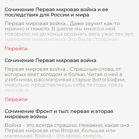
Сочинение Первая мировая война и ее
последствия для России и мира
Первая мировая война… Даже звучит как-то
мрачно и тяжело. В школе мы много о ней
говорили, но до конца осознать весь ужас тех лет,
наверное, невозможно. Это была страшная
трагедия
Сочинение Первая мировая война
Первая мировая война… Страшные слова, от
которых веет холодом и болью. Читая о ней в
учебниках, рассматривая старые фотографии,
невольно представляешь себе те годы: грязь
окопов, л
Сочинение Фронт и тыл: первая и вторая
мировые войны
Война – это всегда страшно. Неважно, какая она –
Первая мировая или Вторая, большая или
маленькая. Война – это кровь, смерть,