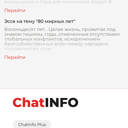
разрушения и горе для миллионов людей. В
школе мы мног
Эссе на тему "80 мирных лет"
Восемьдесят лет… Целая жизнь, прожитая под
знаком тишины, годы, отмеченные отсутствием
глобальных конфликтов, искоренением
братоубийственных войн между народами.
Человечество, слов
ChatInfo Plus