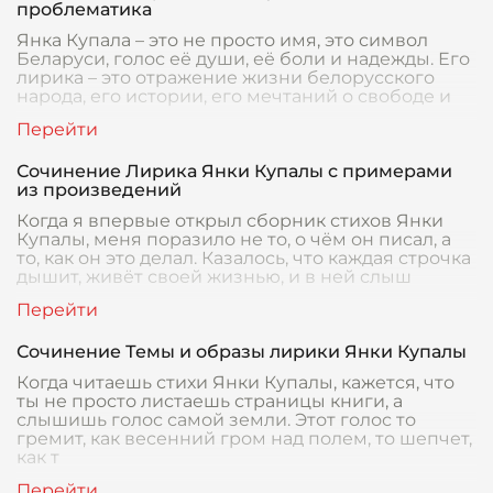
проблематика
Янка Купала – это не просто имя, это символ
Беларуси, голос её души, её боли и надежды. Его
лирика – это отражение жизни белорусского
народа, его истории, его мечтаний о свободе и
Сочинение Лирика Янки Купалы с примерами
из произведений
Когда я впервые открыл сборник стихов Янки
Купалы, меня поразило не то, о чём он писал, а
то, как он это делал. Казалось, что каждая строчка
дышит, живёт своей жизнью, и в ней слыш
Сочинение Темы и образы лирики Янки Купалы
Когда читаешь стихи Янки Купалы, кажется, что
ты не просто листаешь страницы книги, а
слышишь голос самой земли. Этот голос то
гремит, как весенний гром над полем, то шепчет,
как т