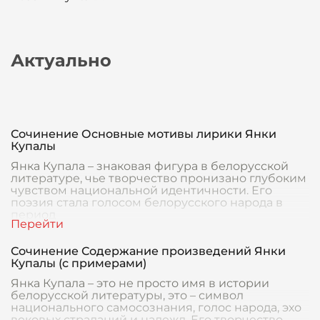
Актуально
Сочинение Основные мотивы лирики Янки
Купалы
Янка Купала – знаковая фигура в белорусской
литературе, чье творчество пронизано глубоким
чувством национальной идентичности. Его
поэзия стала голосом белорусского народа в
период
Сочинение Содержание произведений Янки
Купалы (с примерами)
Янка Купала – это не просто имя в истории
белорусской литературы, это – символ
национального самосознания, голос народа, эхо
вековых страданий и надежд. Его творчество,