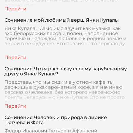
словно крис
Сочинение мой любимый верш Янки Купалы
Янка Купала… Само имя звучит как музыка, как
эхо белорусских лесов и полей, наполненное
горечью и надеждой, любовью к родной земле и
верой в ее будущее. Его поэзия – это зеркало ду
Сочинение Что я расскажу своему зарубежному
другу о Янке Купале?
Представь, что мы сидим в уютном кафе, ты
держишь в руках ароматный кофе, а я начинаю
рассказ о человеке, без которого невозможно
понять Беларусь, – о Янке Купале. Это не просто
по
Сочинение Человек и природа в лирике
Тютчева и Фета
Фёдор Иванович Тютчев и Афанасий