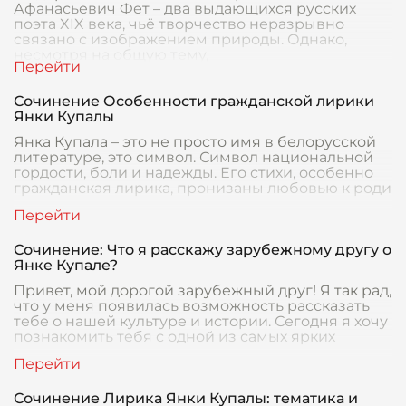
Афанасьевич Фет – два выдающихся русских
поэта XIX века, чьё творчество неразрывно
связано с изображением природы. Однако,
несмотря на общую тему,
Сочинение Особенности гражданской лирики
Янки Купалы
Янка Купала – это не просто имя в белорусской
литературе, это символ. Символ национальной
гордости, боли и надежды. Его стихи, особенно
гражданская лирика, пронизаны любовью к роди
Сочинение: Что я расскажу зарубежному другу о
Янке Купале?
Привет, мой дорогой зарубежный друг! Я так рад,
что у меня появилась возможность рассказать
тебе о нашей культуре и истории. Сегодня я хочу
познакомить тебя с одной из самых ярких
Сочинение Лирика Янки Купалы: тематика и