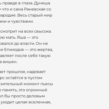
ь правде в глаза. Дуняша
у что и сама Раневская со
пародия. Весь старый мир
ми и чувствами.
смотрит на всех свысока.
ою мать. Яша — это
рвался до власти. Он не
ли Епиходов — это жертва,
тавляет после себя такую
ка вишен.
нает прошлое, надевает
рс остаётся в пустом
ронзительный момент пьесы
то память, это огромный
ыл бы просто деловым
 уходит целая вселенная,