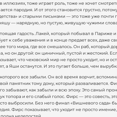
в иллюзиях, тоже играет роль, тоже не хочет смотрет
ается пародия. И от этого становится грустно, потом
етства» и старыми письмами — это тоже уже почти 
няшу — нарядную, но пустую, живущую чужими слова
тоящая гадость. Лакей, который побывал в Париже и 
ует к себе уважения и в конце предает всех, даже св
е того мира, где все смешалось. Он раб, который до
а, но он другой: он циничный, пустой и жестокий. Ес
зывает, что чеховский мир не просто уходит, но и ос
т, а Яши останутся. И это пугает больше, чем выруб
, которого все забыли. Он всё время ворчит, вспоми
вой памятник тому дому, который разваливается. Фи
 Его забывают, как забыли и всю эпоху. Это самый п
к топора и его слабый голос. Фирс — это совесть, э
осто выбросили. Без него финал «Вишневого сада» б
едия. Фирс показывает, что уходит не просто имение,
а полна нелепостей.