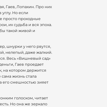
я, Гаев, Лопахин. Про них
в углу. Но если
не просто проходные
и, их судьба и вся эпоха.
 бы такой живой и
ер, шнурки у него рвутся,
й, нелепый, даже жалкий.
тся. Весь «Вишневый сад»
деньги, Гаев проедает
к, на котором держится
е сама жизнь стала
за его смешностью зияет
онким голоском, читает
есть. Но она же зеркало