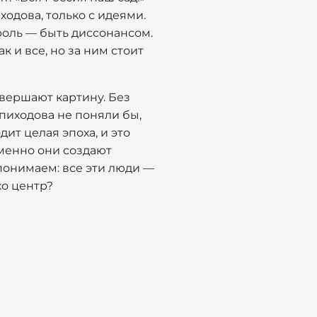
ходова, только с идеями.
 роль — быть диссонансом.
к и все, но за ним стоит
вершают картину. Без
пиходова не поняли бы,
ит целая эпоха, и это
именно они создают
 понимаем: все эти люди —
ко центр?