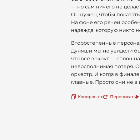
— но сам ничего не делает
Он нужен, чтобы показать
На фоне его речей особенн
надежда, которую никто н
Второстепенные персонаж
Дуняши мы не увидели бы
что всё вокруг — сплошная
невосполнимая потеря. Он
оркестр. И когда в финал
главные. Просто они не в 
Копировать
Переписать