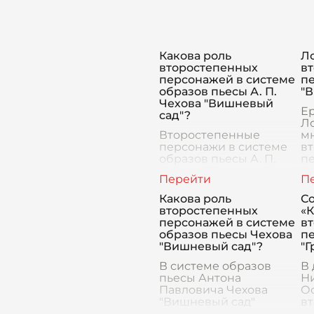
Какова роль
Л
второстепенных
в
персонажей в системе
пе
образов пьесы А. П.
"
Чехова "Вишневый
Е
сад"?
Л
Второстепенные
м
персонажи в системе
в
образов пьесы А. П.
пе
Чехова "Вишневый сад"
А
играют важную роль,
"В
создавая
Ло
Какова роль
С
многослойное и
кр
второстепенных
«К
богатое полотно своей
ни
персонажей в системе
в
эпохи и показывая
уд
образов пьесы Чехова
п
различные аспекты ж
и
"Вишневый сад"?
"Г
В системе образов
В
пьесы Антона
Н
Павловича Чехова
Ос
"Вишневый сад"
в
второстепенные
п