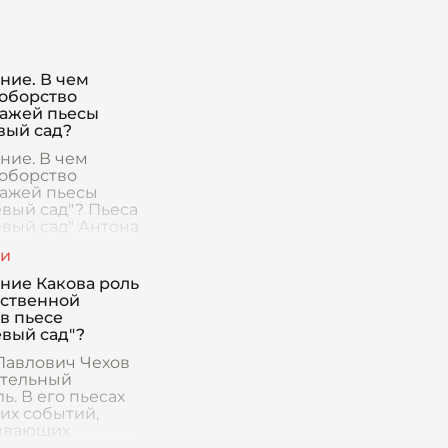
ние. В чем
оборство
ажей пьесы
ый сад?
ние. В чем
оборство
ажей пьесы
вый сад"? Пьеса
вый сад" Антона
ича Чехова
ся одним из
ее известных
ние Какова роль
едений
ственной
й драматурги
в пьесе
вый сад"?
Павлович Чехов
ительный
ь. В его пьесах
их событий,
ывающих
чений. Зато