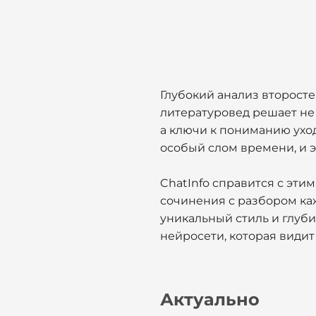
Глубокий анализ второст
литературовед решает не 
а ключи к пониманию ухо
особый слом времени, и э
ChatInfo справится с эти
сочинения с разбором ка
уникальный стиль и глуб
нейросети, которая видит 
Актуально