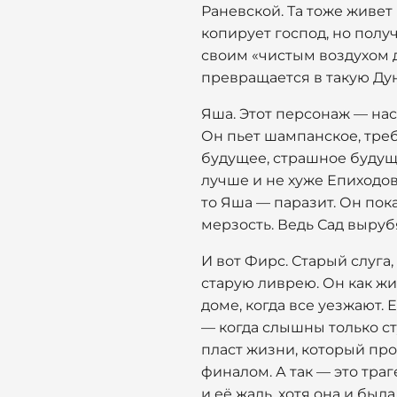
Раневской. Та тоже живет 
копирует господ, но получ
своим «чистым воздухом д
превращается в такую Ду
Яша. Этот персонаж — нас
Он пьет шампанское, треб
будущее, страшное будуще
лучше и не хуже Епиходов
то Яша — паразит. Он пока
мерзость. Ведь Сад вырубя
И вот Фирс. Старый слуга
старую ливрею. Он как жи
доме, когда все уезжают.
— когда слышны только сту
пласт жизни, который пр
финалом. А так — это траг
и её жаль, хотя она и был