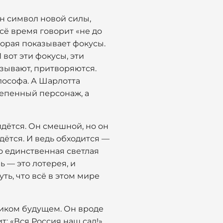
Он символ новой силы,
всё время говорит «не до
оторая показывает фокусы.
вот эти фокусы, эти
азывают, притворяются.
лософа. А Шарлотта
степенный персонаж, а
йдётся. Он смешной, но он
йдётся. И ведь обходится —
то единственная светлая
ь — это лотерея, и
ть, что всё в этом мире
ликом будущем. Он вроде
т: «Вся Россия наш сад!»