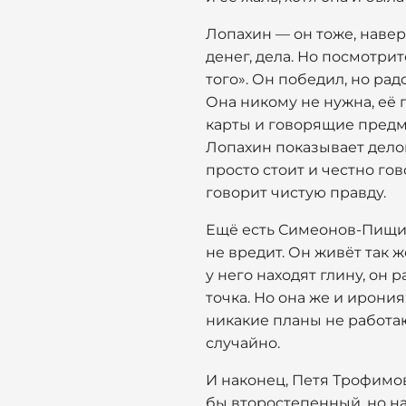
Лопахин — он тоже, навер
денег, дела. Но посмотрит
того». Он победил, но рад
Она никому не нужна, её 
карты и говорящие предме
Лопахин показывает делов
просто стоит и честно гов
говорит чистую правду.
Ещё есть Симеонов-Пищик.
не вредит. Он живёт так ж
у него находят глину, он
точка. Но она же и ирония
никакие планы не работаю
случайно.
И наконец, Петя Трофимов
бы второстепенный, но на