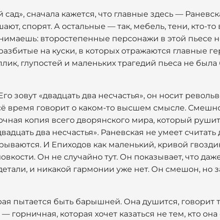
сад», сначала кажется, что главные здесь — Раневска
ают, спорят. А остальные — так, мебель, тени, кто-то 
понимаешь: второстепенные персонажи в этой пьесе 
разбитые на куски, в которых отражаются главные геро
еплик, глупостей и маленьких трагедий пьеса не была
Его зовут «двадцать два несчастья», он носит револьв
сё время говорит о каком-то высшем смысле. Смешно
точная копия всего дворянского мира, который руши
вадцать два несчастья». Раневская не умеет считать 
срываются. И Епиходов как маленький, кривой гвозди
вкости. Он не случайно тут. Он показывает, что даж
детали, и никакой гармонии уже нет. Он смешон, но 
ая пытается быть барышней. Она душится, говорит т
 горничная, которая хочет казаться не тем, кто она 