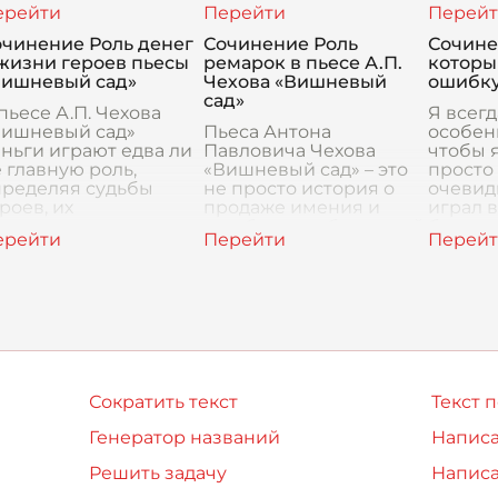
ачимую роль,
и акцентируя основные
есть ат
здавая контекст и
конфликтные линии и
настро
очинение Роль денег
Сочинение Роль
Сочине
асыщая сценическое
драматические
из мно
жизни героев пьесы
ремарок в пьесе А.П.
которы
ространство
ситуации. Через них
И в эти
Вишневый сад»
Чехова «Вишневый
ошибк
азнообразными
Чехов ма
сад»
ементами, ко
пьесе А.П. Чехова
Я всегд
Вишневый сад»
Пьеса Антона
особен
ньги играют едва ли
Павловича Чехова
чтобы я
 главную роль,
«Вишневый сад» – это
просто
пределяя судьбы
не просто история о
очевид
роев, их
продаже имения и
играл в
аимоотношения и, в
судьбах его обитателей.
быстре
нечном итоге,
Это тонкое и
кросс и
удущее самого
многогранное
закрыт
шневого сада.
произведение, где
собрат
ньги ста
каждый элемент, будь
то
Сократить текст
Текст 
Генератор названий
Написа
Решить задачу
Написа