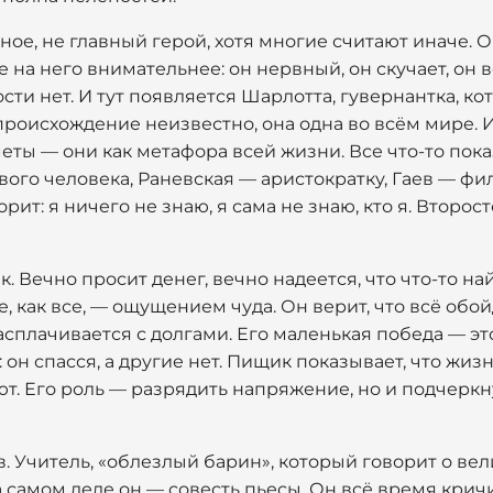
ное, не главный герой, хотя многие считают иначе. 
е на него внимательнее: он нервный, он скучает, он 
ости нет. И тут появляется Шарлотта, гувернантка, к
происхождение неизвестно, она одна во всём мире. И 
ты — они как метафора всей жизни. Все что-то пок
ого человека, Раневская — аристократку, Гаев — фи
орит: я ничего не знаю, я сама не знаю, кто я. Второ
 Вечно просит денег, вечно надеется, что что-то на
е, как все, — ощущением чуда. Он верит, что всё обо
 расплачивается с долгами. Его маленькая победа — э
: он спасся, а другие нет. Пищик показывает, что жизн
т. Его роль — разрядить напряжение, но и подчеркну
. Учитель, «облезлый барин», который говорит о ве
 самом деле он — совесть пьесы. Он всё время кричи