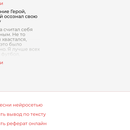
мосфера,
ение, сотканное
ние Герой,
жества мелочей.
й осознал свою
х м
у
а считал себя
ным. Не то
 хвастался,
 это было
но. Я лучше всех
 футбол,
е всех бегал
 мог с
ыми глазами
ь сложный к
песни нейросетью
ть вывод по тексту
ть реферат онлайн