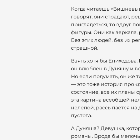
Когда читаешь «Вишневый 
говорят, они страдают, реш
приглядеться, то вдруг 
фигуры. Они как зеркала, 
Без этих людей, без их р
страшной.
Взять хотя бы Епиходова. 
он влюблен в Дуняшу и в
Но если подумать, он же 
— это тоже история про «д
состояние, все их планы 
эта картина всеобщей нело
нелепой, рассыпается на 
пустота.
А Дуняша? Девушка, котор
романы. Вроде бы мелочь —