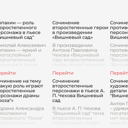
опахин — роль
Сочинение
Сочине
торостепенного
второстепенные герои
против
рсонажа в пьесе
в произведении
персон
Вишневый сад"
«Вишневый сад»
Вишнев
рмолай Алексеевич
В произведении
Сочине
опахин — яркий и
Антона Павловича
против
ногослойный
Чехова «Вишневый
персон
торостепенный
сад» второстепенные
"Вишне
рсонаж в пьесе
герои играют важную
"Вишне
нтона Чехова
роль, усиливая
Павлов
ишневый сад".
основную тему потери
являет
пахин, сын
и изменения, которые
наибол
очинение на тему
Сочинение
Сочине
епостного, как
простираются через
произв
акую роль играют
второстепенные
художе
кому другому,
всё произведени
мирово
торостепенные
персонажи в пьесе А.
детали 
алось воплотить
ерсонажи драмы
П. Чехова Вишневый
"Вишне
дею
роза"»
сад
Антон 
 драме Александра
В пьесе А. П. Чехова
– удив
иколаевича
"Вишневый сад" тема
писател
тровского "Гроза"
второстепенных
нет ярк
торостепенные
персонажей играет
захват
ерсонажи играют
важную роль, дополняя
приклю