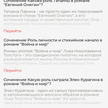
Сочинение Какова роль Татьяны в романе
"Евгений Онегин"?
Татьяна Ларина – не просто один из персонажей
романа в стихах "Евгений Онегин", а его
истинное сердце и нравственный компас. Она –
воплощение пушкинского идеала русской
женщины, и
Сочинение Роль личности и стихийное начало в
романе "Война и мир"
Роман-эпопея "Война и мир" Льва Николаевича
Толстого – это грандиозное полотно, на котором
разворачивается жизнь России в переломный
период истории. Одной из центральных тем
произв
Сочинение Какую роль сыграла Элен Курагина в
романе "Война и мир"?
Элен Курагина – один из самых противоречивых
и запоминающихся женских образов в романе
Льва Толстого "Война и мир". Ее красота,
светский лоск и умение очаровывать скрывают
за собой