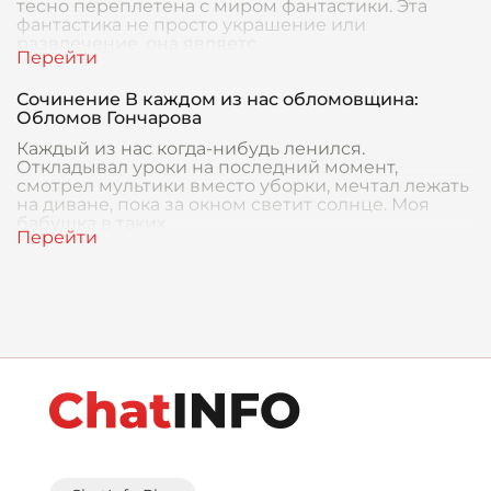
тесно переплетена с миром фантастики. Эта
фантастика не просто украшение или
развлечение, она являетс
Сочинение В каждом из нас обломовщина:
Обломов Гончарова
Каждый из нас когда-нибудь ленился.
Откладывал уроки на последний момент,
смотрел мультики вместо уборки, мечтал лежать
на диване, пока за окном светит солнце. Моя
бабушка в таких