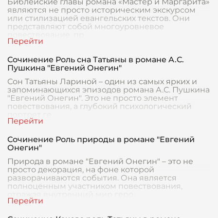
Библейские главы романа «Мастер и Маргарита»
являются не просто историческим экскурсом
или стилизацией евангельских текстов. Они
представляют собой многоуровневое
повествование, пр
Сочинение Роль сна Татьяны в романе А.С.
Пушкина "Евгений Онегин"
Сон Татьяны Лариной – один из самых ярких и
запоминающихся эпизодов романа А.С. Пушкина
"Евгений Онегин". Это не просто элемент
повествования, а глубокий психологический
портрет ге
Сочинение Роль природы в романе "Евгений
Онегин"
Природа в романе "Евгений Онегин" – это не
просто декорация, на фоне которой
разворачиваются события. Она является
полноценным участником повествования,
отражая внутренний мир геро