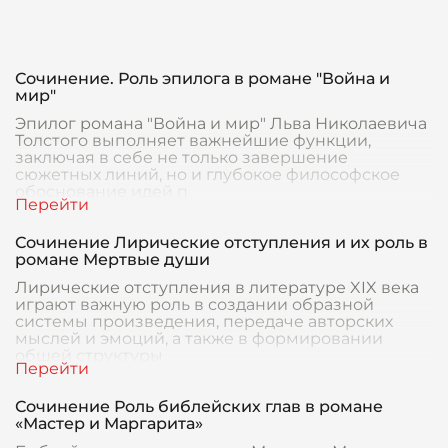
Сочинение. Роль эпилога в романе "Война и
мир"
Эпилог романа "Война и мир" Льва Николаевича
Толстого выполняет важнейшие функции,
заключая в себе не только завершение
сюжетных линий, но и глубокое философское
обоснование идей п
Сочинение Лирические отступления и их роль в
романе Мертвые души
Лирические отступления в литературе XIX века
играют важную роль в создании образной
системы произведения, передаче авторских
мыслей и эмоций, а также в формировании
общей структуры
Сочинение Роль библейских глав в романе
«Мастер и Маргарита»