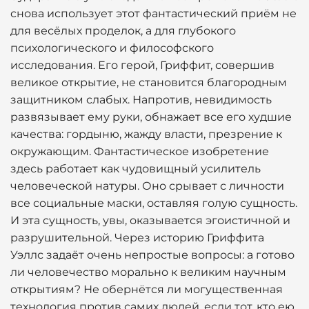
снова использует этот фантастический приём не
для весёлых проделок, а для глубокого
психологического и философского
исследования. Его герой, Гриффит, совершив
великое открытие, не становится благородным
защитником слабых. Напротив, невидимость
развязывает ему руки, обнажает все его худшие
качества: гордыню, жажду власти, презрение к
окружающим. Фантастическое изобретение
здесь работает как чудовищный усилитель
человеческой натуры. Оно срывает с личности
все социальные маски, оставляя голую сущность.
И эта сущность, увы, оказывается эгоистичной и
разрушительной. Через историю Гриффита
Уэллс задаёт очень непростые вопросы: а готово
ли человечество морально к великим научным
открытиям? Не обернётся ли могущественная
технология против самих людей, если тот, кто ею