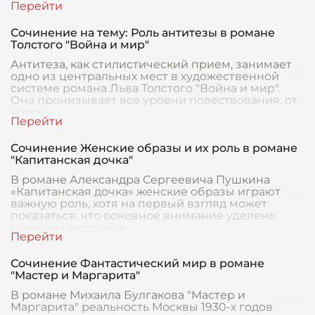
Сочинение на тему: Роль антитезы в романе
Толстого "Война и мир"
Антитеза, как стилистический прием, занимает
одно из центральных мест в художественной
системе романа Льва Толстого "Война и мир".
Она пронизывает все уровни повествования, от
комп
Сочинение Женские образы и их роль в романе
"Капитанская дочка"
В романе Александра Сергеевича Пушкина
«Капитанская дочка» женские образы играют
важную роль, хотя на первый взгляд может
показаться, что основное внимание уделено
мужским персонаж
Сочинение Фантастический мир в романе
"Мастер и Маргарита"
В романе Михаила Булгакова "Мастер и
Маргарита" реальность Москвы 1930-х годов