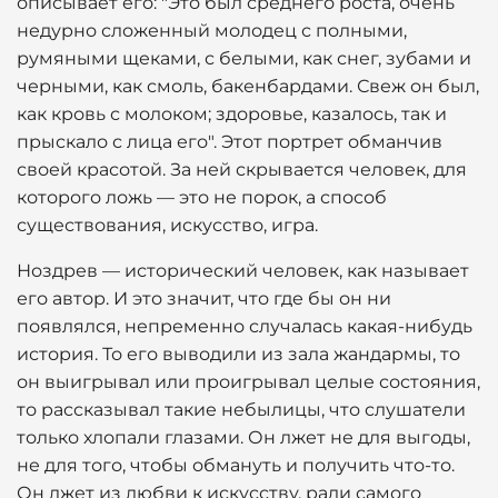
описывает его: "Это был среднего роста, очень
недурно сложенный молодец с полными,
румяными щеками, с белыми, как снег, зубами и
черными, как смоль, бакенбардами. Свеж он был,
как кровь с молоком; здоровье, казалось, так и
прыскало с лица его". Этот портрет обманчив
своей красотой. За ней скрывается человек, для
которого ложь — это не порок, а способ
существования, искусство, игра.
Ноздрев — исторический человек, как называет
его автор. И это значит, что где бы он ни
появлялся, непременно случалась какая-нибудь
история. То его выводили из зала жандармы, то
он выигрывал или проигрывал целые состояния,
то рассказывал такие небылицы, что слушатели
только хлопали глазами. Он лжет не для выгоды,
не для того, чтобы обмануть и получить что-то.
Он лжет из любви к искусству, ради самого