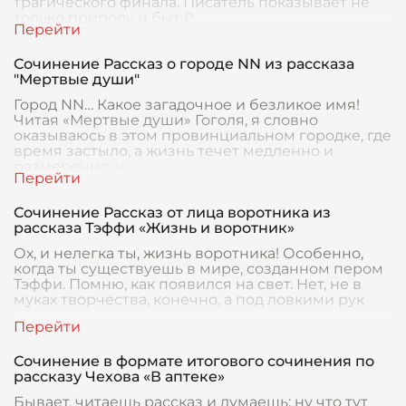
трагического финала. Писатель показывает не
только природу и быт Р
Сочинение Рассказ о городе NN из рассказа
"Мертвые души"
Город NN… Какое загадочное и безликое имя!
Читая «Мертвые души» Гоголя, я словно
оказываюсь в этом провинциальном городке, где
время застыло, а жизнь течет медленно и
размеренно, к
Сочинение Рассказ от лица воротника из
рассказа Тэффи «Жизнь и воротник»
Ох, и нелегка ты, жизнь воротника! Особенно,
когда ты существуешь в мире, созданном пером
Тэффи. Помню, как появился на свет. Нет, не в
муках творчества, конечно, а под ловкими рук
Сочинение в формате итогового сочинения по
рассказу Чехова «В аптеке»
Бывает, читаешь рассказ и думаешь: ну что тут