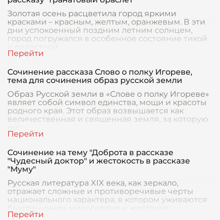
Золотая осень расцветила город яркими
красками – красным, желтым, оранжевым. В эти
дни успокоенный поздним летним солнцем,
город погружался в особенное состояние тихой
и радостной
Сочинение рассказа Слово о полку Игореве,
тема для сочинения образ русской земли
Образ Русской земли в «Слове о полку Игореве»
являет собой символ единства, мощи и красоты
родного края. Этот образ возвышается как
величественная и священная земля, за которую
рус
Сочинение на тему "Доброта в рассказе
"Чудесный доктор" и жестокость в рассказе
"Муму"
Русская литература XIX века, как зеркало,
отражает сложные и противоречивые черты
национального характера, в котором уживаются
безграничное милосердие и жестокая
бесчеловечность. Р