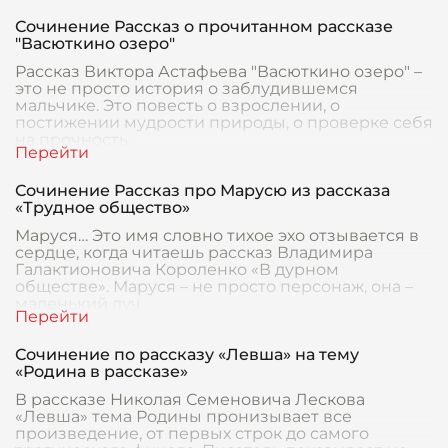
Сочинение Рассказ о прочитанном рассказе
"Васюткино озеро"
Рассказ Виктора Астафьева "Васюткино озеро" –
это не просто история о заблудившемся
мальчике. Это повесть о взрослении, о
постижении мудрости природы, о проверке себя
на прочность.
Сочинение Рассказ про Марусю из рассказа
«Трудное общество»
Маруся… Это имя словно тихое эхо отзывается в
сердце, когда читаешь рассказ Владимира
Галактионовича Короленко «В дурном
обществе». Маруся – не просто персонаж, она –
маленький луч
Сочинение по рассказу «Левша» на тему
«Родина в рассказе»
В рассказе Николая Семеновича Лескова
«Левша» тема Родины пронизывает все
произведение, от первых строк до самого