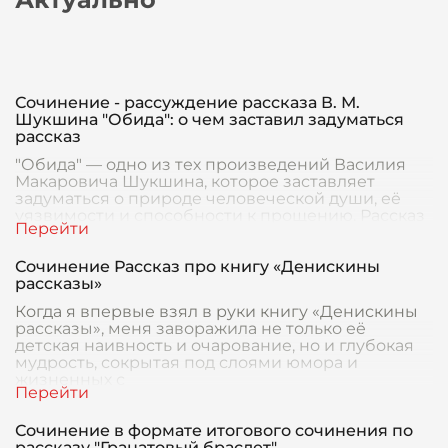
Сочинение - рассуждение рассказа В. М.
Шукшина "Обида": о чем заставил задуматься
рассказ
"Обида" — одно из тех произведений Василия
Макаровича Шукшина, которое заставляет
задуматься о природе человеческой души, её
уязвимости и способности к прощению. Рассказ
раскрывает
Сочинение Рассказ про книгу «Денискины
рассказы»
Когда я впервые взял в руки книгу «Денискины
рассказы», меня заворажила не только её
детская наивность и очарование, но и глубокая
мудрость, сокрытая под слоями юмора и
жизненных с
Сочинение в формате итогового сочинения по
рассказу "Гранатовый браслет"