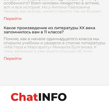
особенного? Взял человек лекарство в аптеке,
вот и вся история. Но у Антона Павловича
Чехова, как всегда, ничего просто так не бывает.
Какое произведение из литературы XX века
запомнилось вам в 11 классе?
Помню, как в начале одиннадцатого класса мы
открыли учебник и увидели в списке литературы
«Мастера и Маргариту» Михаила Булгакова. К
тому времени я уже много слышал об этом
романе: