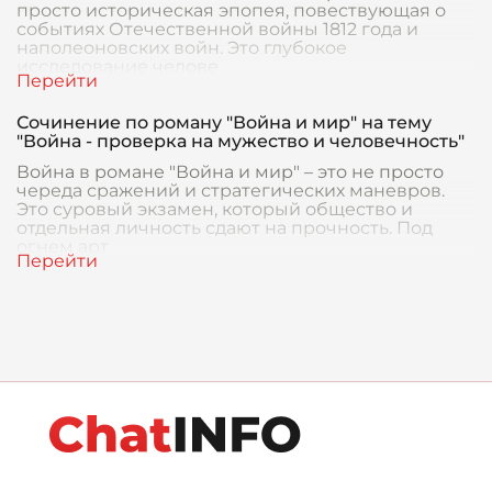
просто историческая эпопея, повествующая о
событиях Отечественной войны 1812 года и
наполеоновских войн. Это глубокое
исследование челове
Сочинение по роману "Война и мир" на тему
"Война - проверка на мужество и человечность"
Война в романе "Война и мир" – это не просто
череда сражений и стратегических маневров.
Это суровый экзамен, который общество и
отдельная личность сдают на прочность. Под
огнем арт