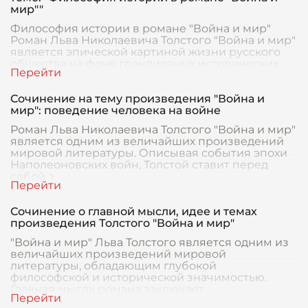
мир""
Философия истории в романе "Война и мир"
Роман Льва Николаевича Толстого "Война и мир"
является эпической картиной жизни русского
общества на фоне грандиозных исторических
событий
Сочинение на тему произведения "Война и
мир": поведение человека на войне
Роман Льва Николаевича Толстого "Война и мир"
является одним из величайших произведений
мировой литературы. Описывая события эпохи
Наполеоновских войн, Толстой ставит перед
собой з
Сочинение о главной мысли, идее и темах
произведения Толстого "Война и мир"
"Война и мир" Льва Толстого является одним из
величайших произведений мировой
литературы, обладающим глубокой
философской и исторической значимостью.
Главная мысль романа заключает