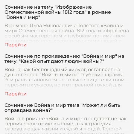
Сочинение на тему "Изображение
Отечественной войны 1812 года" в романе
"Война и мир"
В романе Льва Николаевича Толстого «Война и
мир» Отечественная война 1812 года изображена
с особым мастерством и глубоким пониманием
исторических процессов, психологии людей и
наци
Сочинение по произведению "Война и мир" на
тему: "Какой опыт дают людям войны?"
Война, как беспощадный хирург, оставляет на
душах героев "Войны и мира" глубокие шрамы.
Эти раны становятся не только свидетельством
пережитых ужасов, но и отправной точкой для
дух
Сочинение Война и мир тема "Может ли быть
оправдана война?"
Война в романе «Война и мир» предстает не как
героическое приключение, а как трагедия,
разрушающая жизни и судьбы людей. Толстой
последовательно показывает бессмысленность