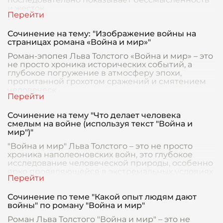
и жесток
Сочинение на тему: "Изображение войны на
страницах романа «Война и мир»"
Роман-эпопея Льва Толстого «Война и мир» – это
не просто хроника исторических событий, а
глубокое погружение в атмосферу эпохи,
пропитанной грохотом сражений и смятением
человеческ
Сочинение на тему "Что делает человека
смелым на войне (используя текст "Война и
мир")"
"Война и мир" Льва Толстого – это не просто
хроника наполеоновских войн, это глубокое
исследование человеческой природы, особенно
ярко проявляющейся в экстремальных условиях
войны.
Сочинение по теме "Какой опыт людям дают
войны" по роману "Война и мир"
Роман Льва Толстого "Война и мир" – это не