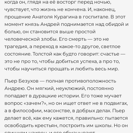
когда он, глядя на её восторг перед ночью,
чувствует, что жизнь не кончена. И, наконец,
прощение Анатоля Курагина в госпитале. В этот
момент князь Андрей поднимается над обидой и
болью, он становится выше простой
человеческой злобы. Его смерть — это не
трагедия, а переход в какое-то другое, светлое
состояние. Толстой как будто говорит: счастье —
это не про то, чтобы добиться успеха, а про то,
чтобы научиться прощать и любить весь мир.
Пьер Безухов — полная противоположность
Андрею. Он мягкий, неуклюжий, постоянно
попадает в дурацкие истории. Его тоже мучает
вопрос «зачем?», но он ищет ответ не в подвигах,
а в философии, масонстве, в добрых делах. Пьер
делает всё, как ему кажется, правильно: пытается
освободить крестьян, построить им школы. Но он
слишком наивен, и его обманывают