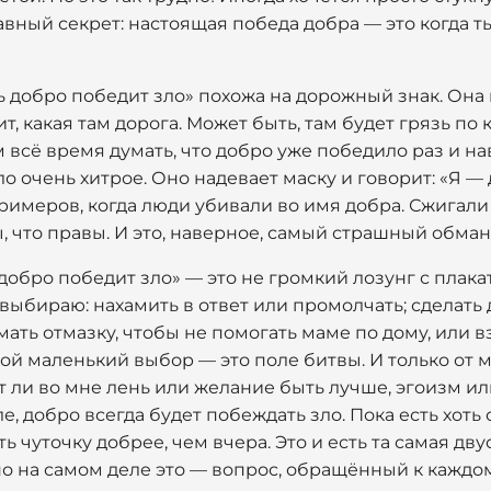
лавный секрет: настоящая победа добра — это когда т
ь добро победит зло» похожа на дорожный знак. Она 
т, какая там дорога. Может быть, там будет грязь по
 всё время думать, что добро уже победило раз и на
о очень хитрое. Оно надевает маску и говорит: «Я —
римеров, когда люди убивали во имя добра. Сжигали
 что правы. И это, наверное, самый страшный обман
обро победит зло» — это не громкий лозунг с плакат
я выбираю: нахамить в ответ или промолчать; сделат
мать отмазку, чтобы не помогать маме по дому, или в
й маленький выбор — это поле битвы. И только от м
 ли во мне лень или желание быть лучше, эгоизм ил
е, добро всегда будет побеждать зло. Пока есть хоть
ь чуточку добрее, чем вчера. Это и есть та самая дв
но на самом деле это — вопрос, обращённый к каждом