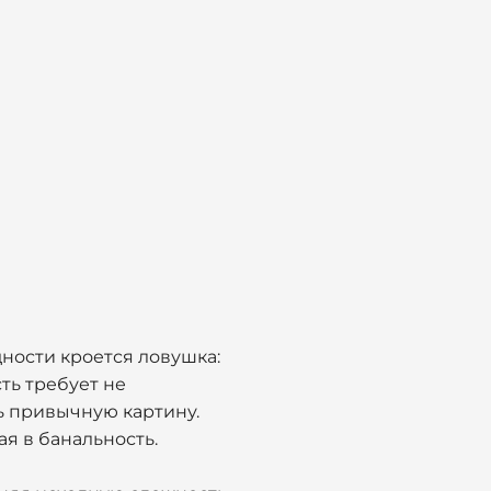
дности кроется ловушка:
сть требует не
ь привычную картину.
я в банальность.