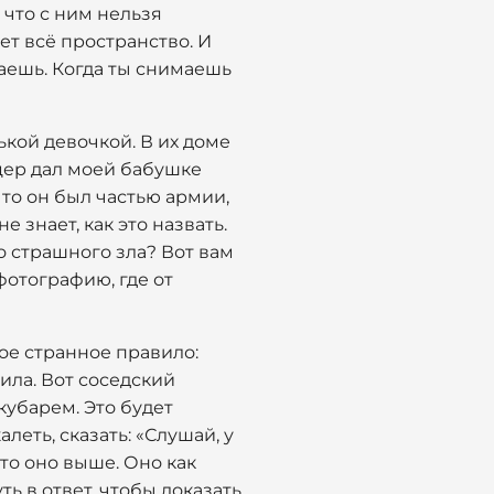
 что с ним нельзя
ет всё пространство. И
чаешь. Когда ты снимаешь
кой девочкой. В их доме
цер дал моей бабушке
что он был частью армии,
е знает, как это назвать.
 страшного зла? Вот вам
фотографию, где от
кое странное правило:
сила. Вот соседский
кубарем. Это будет
алеть, сказать: «Слушай, у
что оно выше. Оно как
ть в ответ, чтобы доказать