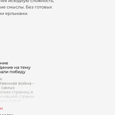
аняя исходную сложность,
ие смыслы. Без готовых
ми ярлыками.
ение
дение на тему
вали победу
я
твенная война –
з самых
еских страниц в
и нашей страны.
нно в этот
 проявились
 качества
 мужество,