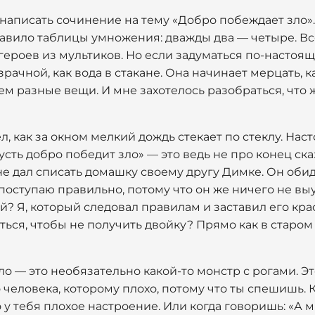
 написать сочинение на тему «Добро побеждает зло»
 правило таблицы умножения: дважды два — четыре. В
героев из мультиков. Но если задуматься по-настоящ
зрачной, как вода в стакане. Она начинает мерцать, 
м разные вещи. И мне захотелось разобраться, что 
л, как за окном мелкий дождь стекает по стеклу. Нас
Пусть добро победит зло» — это ведь не про конец ск
не дал списать домашку своему другу Димке. Он обиде
 поступаю правильно, потому что он же ничего не выу
ой? Я, который следовал правилам и заставил его кра
ься, чтобы не получить двойку? Прямо как в старом 
ло — это необязательно какой-то монстр с рогами. Эт
человека, которому плохо, потому что ты спешишь. 
у тебя плохое настроение. Или когда говоришь: «А м