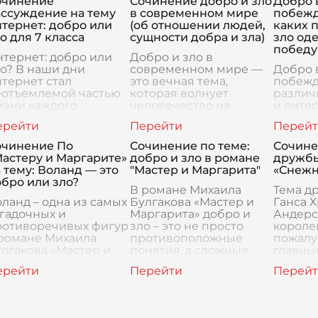
очинение
Сочинение добро и зло
Добро 
ллюзорность
героиз
ассуждение на тему
в современном мире
побежд
ловеческого счастья
самоот
тернет: добро или
(об отношении людей,
каких 
о для 7 класса
сущности добра и зла)
зло од
победу
тернет: добро или
Добро и зло в
о? В наши дни
современном мире —
Добро 
тернет стал
это вечная тема,
побежд
еотъемлемой частью
которая волнует
различ
изни каждого
человечество на
и лите
ловека. Он
протяжении
традиц
редоставляет
тысячелетий. В нашем
борьбы
есконечное
стремительно
являет
очинение По
Сочинение по теме:
Сочине
оличество
изменяющемся мире
темой. 
астеру и Маргарите»
добро и зло в романе
дружбы
зможностей, таких
понятия добра и зла
что в к
 тему: Воланд — это
"Мастер и Маргарита"
«Снежн
ак информация,
приобретают нов
добро 
бро или зло?
бщение,
В романе Михаила
Тема д
ланд – одна из самых
Булгакова «Мастер и
Ганса 
гадочных и
Маргарита» добро и
Андерс
ротиворечивых фигур
зло – это не просто
королев
 романе Михаила
противоположные
пожалу
лгакова «Мастер и
понятия, а сложные,
главны
ргарита». С первого
переплетенные силы,
теплый 
оявления на
которые формируют
всей э
атриарших прудах он
судьбы героев и
истори
едстаёт перед
определяют мор
эту сказ
тателем как