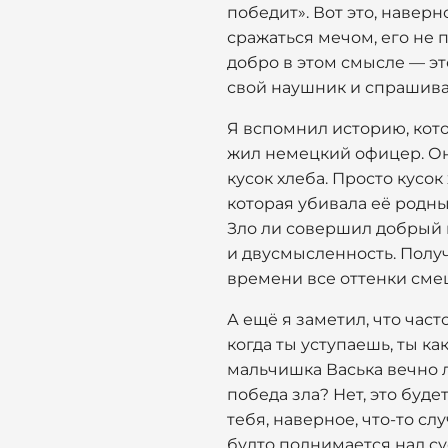
победит». Вот это, навер
сражаться мечом, его не 
добро в этом смысле — эт
свой наушник и спрашивае
Я вспомнил историю, кото
жил немецкий офицер. Он
кусок хлеба. Просто кусо
которая убивала её родных.
Зло ли совершил добрый 
и двусмысленность. Получ
времени все оттенки сме
А ещё я заметил, что част
когда ты уступаешь, ты ка
мальчишка Васька вечно ле
победа зла? Нет, это будет
тебя, наверное, что-то сл
будто поднимается над суе