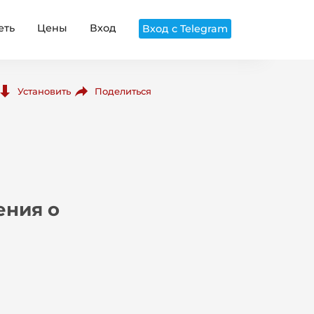
еть
Цены
Вход
Вход с Telegram
Поделиться
Установить
ения о