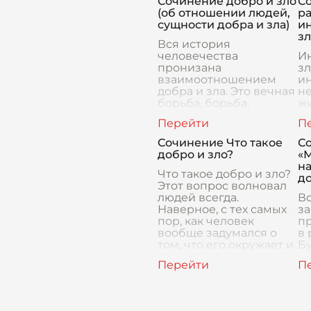
Сочинение добро и зло
С
заложенных авто
и
(об отношении людей,
р
че
сущности добра и зла)
ин
и
зл
Вся история
человечества
Ин
пронизана
зл
взаимоотношением
ин
добра и зла. Это вечная
н
борьба, борьба,
ж
которая неизменно
че
сопровождает наши
п
жизни. Вопрос о том,
б
Сочинение Что такое
С
что такое добро и зло,
к
добро и зло?
«М
занимает
во
на
Что такое добро и зло?
к
до
Этот вопрос волновал
о
людей всегда.
Во
Наверное, с тех самых
за
пор, как человек
п
вообще задумался о
в
том, что его окружает и
Бу
как ему в этом мире
Ма
жить. Мне кажется, н
п
П
пр
чи