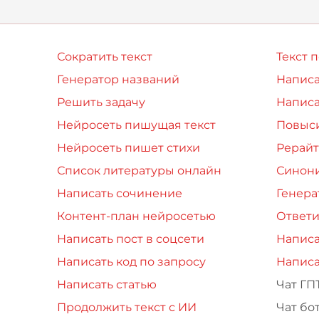
Сократить текст
Текст 
Генератор названий
Написа
Решить задачу
Написа
Нейросеть пишущая текст
Повыси
Нейросеть пишет стихи
Рерайт
Список литературы онлайн
Синон
Написать сочинение
Генера
Контент-план нейросетью
Ответи
Написать пост в соцсети
Написа
Написать код по запросу
Написа
Написать статью
Чат ГП
Продолжить текст с ИИ
Чат бо