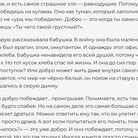
ное, и есть самое страшное зло — равнодушие. Потому
победишь на кулаках. Оно как туман, который заполня
о не «ура, мы победили». Добро — это когда ты заме
шь: «Ты чего такой грустный?».
рую рассказывала бабушка. В войну она была малень
 был врагом, злом, оккупантом. И однажды этот офи
к хлеба. Бабушка ненавидела его всей душой, потому 
 Но тот кусок хлеба спас ей жизнь. И она до сих пор н
поступок? Или добро может жить даже внутри самого
ается, что мир не чёрно-белый, он похож на старую 
шались в серую дымку.
о добро побеждает... проигрывая. Понимаете, есть та
к будто слабее. Но на самом деле это самая большая 
зет драться. Можно ответить ему так, что он улетит 
 просто драка. А вот если попытаться его понять, пож
училось?» — это уже добро. И оно побеждает, потому 
той. Но это так трудно! Иногда хочется просто стукну