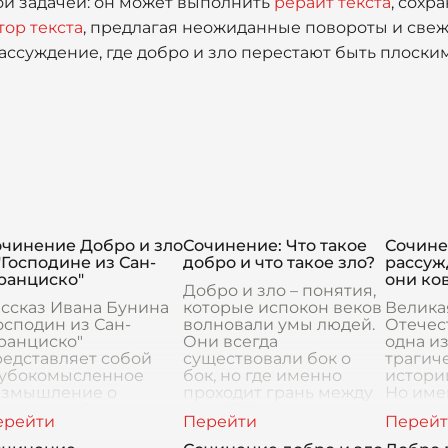
той задачей: он может выполнить
рерайт текста
, сохр
тор текста
, предлагая неожиданные повороты и свеж
ассуждение, где добро и зло перестают быть плоски
очинение Добро и зло
Сочинение: Что такое
Сочин
"Господине из Сан-
добро и что такое зло?
рассуж
ранциско"
они ко
Добро и зло – понятия,
ссказ Ивана Бунина
которые испокон веков
Велика
осподин из Сан-
волновали умы людей.
Отечес
ранциско"
Они всегда
одна и
едставляет собой
существовали бок о
трагич
лубокомысленное
бок, но где именно
истори
азмышление о
проходит грань между
Но име
ироде добра и зла.
ними? И почему одно
период
роизведение
считается светом, а
лучшие
аскрывает
друг
народа: