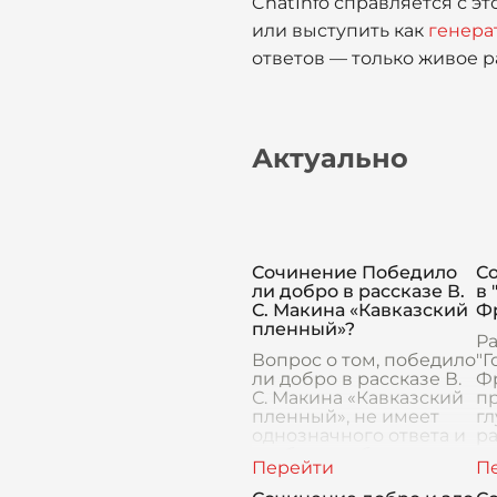
ChatInfo справляется с э
или выступить как
генера
ответов — только живое р
Актуально
Сочинение Победило
С
ли добро в рассказе В.
в 
С. Макина «Кавказский
Ф
пленный»?
Ра
Вопрос о том, победило
"Г
ли добро в рассказе В.
Ф
С. Макина «Кавказский
пр
пленный», не имеет
г
однозначного ответа и
р
требует глубокого
пр
анализа текста,
П
персонажей и мотивов,
р