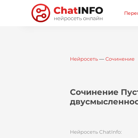
Перей
Нейросеть
—
Сочинение
Сочинение Пуст
двусмысленнос
Нейросеть ChatInfo: