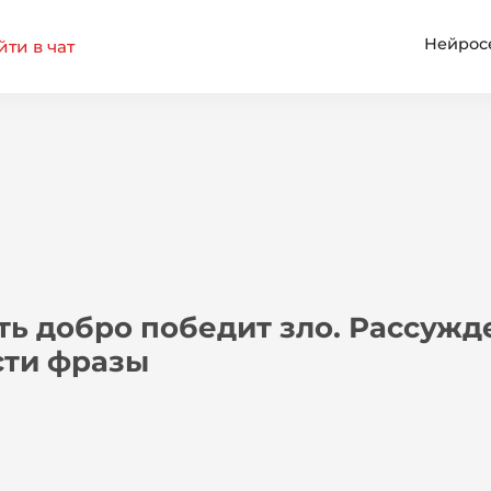
Нейрос
ти в чат
ь добро победит зло. Рассужд
ти фразы