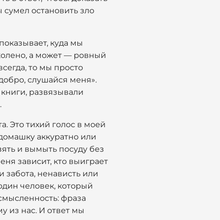
ы сумел остановить зло
показывает, куда мы
 колено, а может — ровный
всегда, то мы просто
 добро, слушайся меня».
 книги, развязывали
.
а. Это тихий голос в моей
ь домашку аккуратно или
зять и вымыть посуду без
еня зависит, кто выиграет
и забота, ненависть или
 один человек, который
усмысленность: фраза
у из нас. И ответ мы