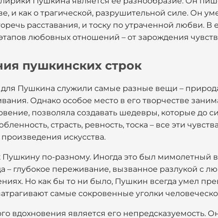
ирики Пушкина является ее разнообразие. Он пише
ве, и как о трагической, разрушительной силе. Он ум
оречь расставания, и тоску по утраченной любви. В 
тапов любовных отношений – от зарождения чувства
ния пушкинских строк
для Пушкина служили самые разные вещи – природа
вания. Однако особое место в его творчестве зани
овение, позволяла создавать шедевры, которые до с
бленность, страсть, ревность, тоска – все эти чувст
в произведения искусства.
Пушкину по-разному. Иногда это был мимолетный вз
да – глубокое переживание, вызванное разлукой с л
иях. Но как бы то ни было, Пушкин всегда умел пре
 затрагивают самые сокровенные уголки человеческо
о вдохновения является его непредсказуемость. Он