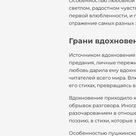
Особенностью любовной л
светлом, радостном чувст
первой влюбленности, и г
отражение самых разных э
Грани вдохнове
Источником вдохновения 
предания, личные пережи
любовь дарила ему вдохн
читателей всего мира. Влю
его стихах, превращаясь 
Вдохновение приходило к 
обрывок разговора. Иног
разочарованием в отношен
поэзию, в стихи, которые
Особенностью пушкинског