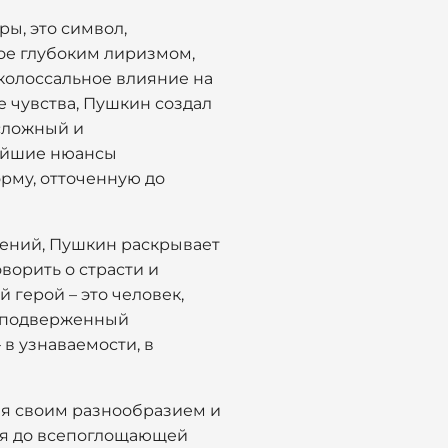
ры, это символ,
ое глубоким лиризмом,
колоссальное влияние на
 чувства, Пушкин создал
 сложный и
чайшие нюансы
рму, отточенную до
шений, Пушкин раскрывает
ворить о страсти и
 герой – это человек,
я подверженный
 в узнаваемости, в
ая своим разнообразием и
ния до всепоглощающей