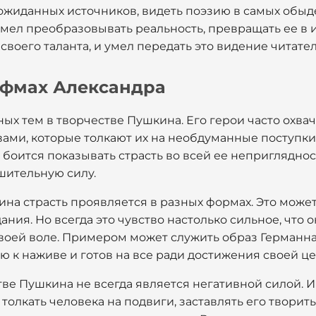
ожиданных источников, видеть поэзию в самых обыд
 умел преобразовывать реальность, превращать ее в 
своего таланта, и умел передать это видение читате
ифмах Александра
авных тем в творчестве Пушкина. Его герои часто охв
ми, которые толкают их на необдуманные поступки,
боится показывать страсть во всей ее непригляднос
ушительную силу.
на страсть проявляется в разных формах. Это может
ания. Но всегда это чувство настолько сильное, что 
воей воле. Примером может служить образ Германна
 к наживе и готов на все ради достижения своей це
тве Пушкина не всегда является негативной силой. 
олкать человека на подвиги, заставлять его творить.