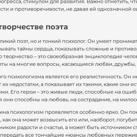
огресса, стимулом для развития. Важно отметить, ч
ости и противоречивости, не давая ей однозначной о
творчестве поэта
еликий поэт, но и тонкий психолог. Он умеет проника
рывать тайны сердца, показывать сложные и противо
о творчество – это своеобразная энциклопедия чело
ты на многие вопросы, касающиеся любви, дружбы, 
о психологизма является его реалистичность. Он н
их недостатки, а показывает их такими, какие они ест
ми. Его герои – это живые люди, способные на ошибк
мя они способны на любовь, на сострадание, на милос
на психологизм проявляется особенно ярко. Он пок
как она может возвысить его или, наоборот, погубит
иком радости и счастья, а может быть источником с
 передать все тончайшие нюансы любовных пережив