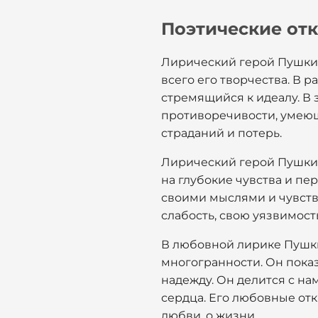
Поэтические от
Лирический герой Пушкин
всего его творчества. В 
стремящийся к идеалу. В 
противоречивости, умеющ
страданий и потерь.
Лирический герой Пушкин
на глубокие чувства и пе
своими мыслями и чувств
слабость, свою уязвимост
В любовной лирике Пушки
многогранности. Он показ
надежду. Он делится с н
сердца. Его любовные от
любви, о жизни.