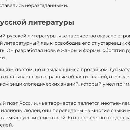
оставались неразгаданными.
русской литературы
ий русской литературы, чье творчество оказало огр
й литературный язык, освободив его от устаревших
ть. Он разработал новые жанры и формы, обогатил р
ми.
ликим поэтом, но и выдающимся прозаиком, драмату
о охватывает самые разные области знаний, отражае
ком энциклопедических знаний, который умел приме
й поэт России, чье творчество является неотъемлем
 миллионы людей, они переведены на многие языки 
итаемых русских писателей. Его творчество продолж
елей.