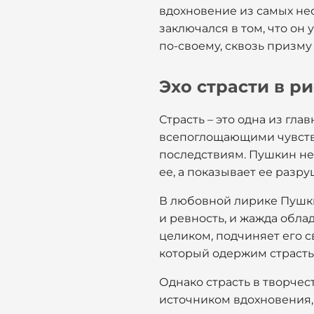
вдохновение из самых не
заключался в том, что он
по-своему, сквозь призму 
Эхо страсти в р
Страсть – это одна из гл
всепоглощающими чувства
последствиям. Пушкин не 
ее, а показывает ее разр
В любовной лирике Пушки
и ревность, и жажда облад
целиком, подчиняет его с
который одержим страстью
Однако страсть в творчес
источником вдохновения, т