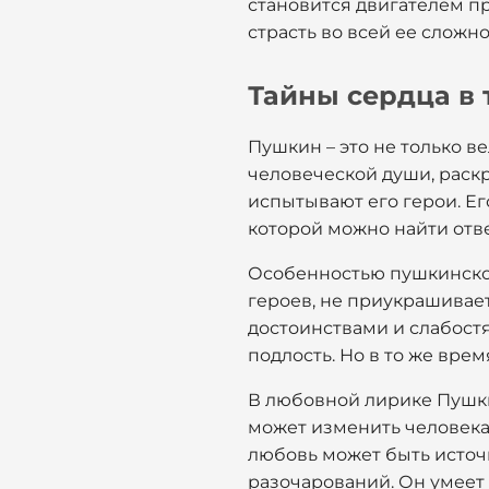
становится двигателем пр
страсть во всей ее сложн
Тайны сердца в 
Пушкин – это не только в
человеческой души, раск
испытывают его герои. Ег
которой можно найти отве
Особенностью пушкинског
героев, не приукрашивает 
достоинствами и слабостя
подлость. Но в то же вре
В любовной лирике Пушки
может изменить человека, 
любовь может быть источн
разочарований. Он умеет