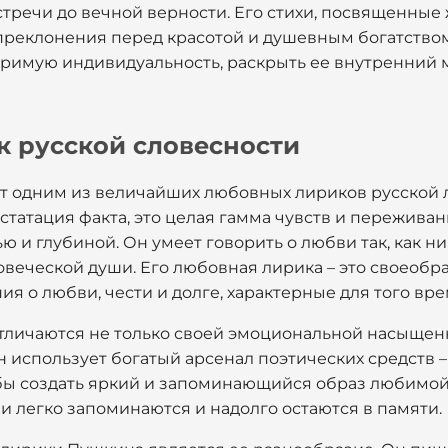
встречи до вечной верности. Его стихи, посвященны
преклонения перед красотой и душевным богатством
имую индивидуальность, раскрыть ее внутренний м
 русской словесности
т одним из величайших любовных лириков русской л
нстатация факта, это целая гамма чувств и пережива
 и глубиной. Он умеет говорить о любви так, как ни
веческой души. Его любовная лирика – это своеобр
 о любви, чести и долге, характерные для того вре
тличаются не только своей эмоциональной насыщенн
 использует богатый арсенал поэтических средств –
тобы создать яркий и запоминающийся образ любимо
и легко запоминаются и надолго остаются в памяти.