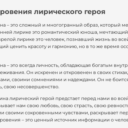
кровения лирического героя
а – это сложный и многогранный образ, который м
ранней лирике это романтический юноша, мечтающий
зрелой лирике это человек, познавший жизнь во все
ий ценить красоту и гармонию, но в то же время 
а – это всегда личность, обладающая богатым внут
реживания. Он искренен и откровенен в своих стихах,
ами, своими сомнениями и надеждами. Он не боитс
ь, свою несовершенство.
на лирический герой предстает перед нами во всей
ывает нам свою любовь, свою страсть, свою ревность
ами своими сокровенными чувствами, раскрывает пе
кровения – это ценный источник информации о чело