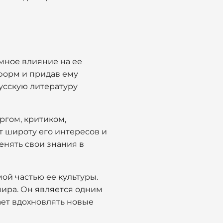
омное влияние на ее
 форм и придав ему
усскую литературу
ргом, критиком,
т широту его интересов и
нять свои знания в
ой частью ее культуры.
мира. Он является одним
ает вдохновлять новые