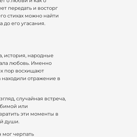
т о любви и как о
еет передать и восторг
его стихах можно найти
 до его угасания.
, история, народные
мала любовь. Именно
их пор восхищают
ва находили отражение в
гляд, случайная встреча,
юбимой или
вратить эти моменты в
й души.
 мог черпать