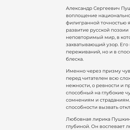
Александр Сергеевич Пушк
воплощение национальной
филигранной точностью я
развитие русской поэзии
неповторимый мир, в кото
захватывающий узор. Его
переживаний, но и в спо
блеска.
Именно через призму чув
перед читателем всю слож
нежности, о ревности и п
способный на глубокие ч
сомнениям и страданиям. 
способности вызвать откл
Любовная лирика Пушкина
глубиной. Он воспевает 