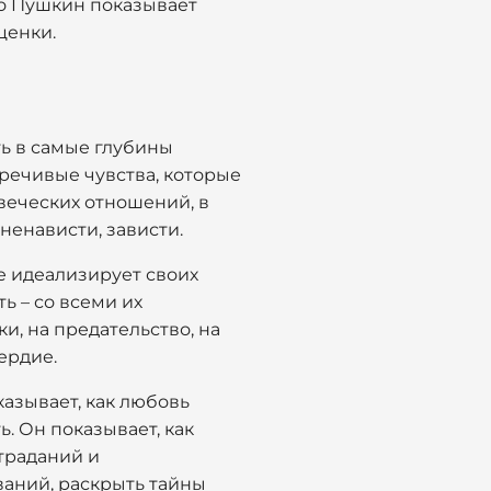
то Пушкин показывает
ценки.
ть в самые глубины
речивые чувства, которые
веческих отношений, в
ненависти, зависти.
е идеализирует своих
ь – со всеми их
и, на предательство, на
ердие.
азывает, как любовь
ь. Он показывает, как
траданий и
аний, раскрыть тайны