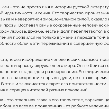
ин – это не просто имя в истории русской литерату
 идентичности и гения. Его творчество, пронизанн
зыка и невероятной эмоциональной силой, оказало 
 и прозы. Воспевая самые сокровенные человеческие
ром любовь, дружба, честь и долг переплетаются в
 гений проявился не только в умении передать тон
собности облечь эти переживания в совершенную фо
ств, через изображение человеческих взаимоотно
ность и красоту окружающего мира. Он не боится го
рощении, о надежде и разочаровании. Его лирический
увства, на искренние порывы души, но в то же врем
В этом и заключается секрет его притягательности –
ик в сердцах читателей разных поколений.
 – это отдельная глава в его творчестве, поражающ
любовь во всех ее проявлениях – от робкого увлече