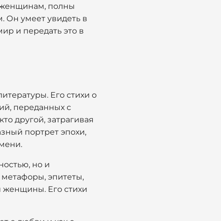
е женщинам, полны
. Он умеет увидеть в
ир и передать это в
итературы. Его стихи о
ний, переданных с
кто другой, затрагивая
азный портрет эпохи,
мени.
остью, но и
 метафоры, эпитеты,
й женщины. Его стихи