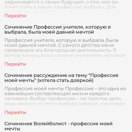
задумывается о своем будущем, о том, кем он
хочет стать и какую профессию выбрать. Для
многих из нас это
Сочинение Профессия учителя, которую я
выбрала, была моей давней мечтой
Профессия учителя, которую я выбрала, была
моей давней мечтой. С самого детства меня
привлекала эта благородная деятельность. Я
всегда восхищалась своими учителями, которые
не прос
Сочинение рассуждение на тему "Профессия
моей мечты" (хотела стать дояркой)
Профессия моей мечты Профессия – это одна из
важнейших составляющих жизни каждого
человека. Выбор профессии – не простое дело,
ведь именно от этого выбора зависит, насколько
счаст
Сочинение Волейболист - профессия моей
мечты