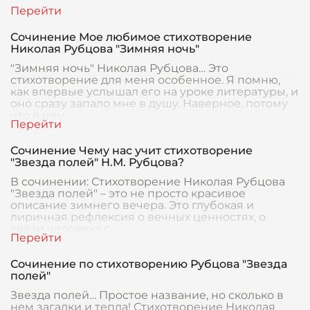
Сочинение Мое любимое стихотворение
Николая Рубцова "Зимняя ночь"
"Зимняя ночь" Николая Рубцова… Это
стихотворение для меня особенное. Я помню,
как впервые услышал его на уроке литературы, и
оно сразу запало мне в душу. Наверное, потому
что в нем
Сочинение Чему нас учит стихотворение
"Звезда полей" Н.М. Рубцова?
В сочинении: Стихотворение Николая Рубцова
"Звезда полей" – это не просто красивое
описание зимнего вечера. Это глубокая и
лиричная рефлексия о вечных ценностях, о
связи человека с
Сочинение по стихотворению Рубцова "Звезда
полей"
Звезда полей… Простое название, но сколько в
нем загадки и тепла! Стихотворение Николая