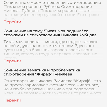
Сочинение о моем отношении к стихотворению
"Тихая моя родина" Рубцова Стихотворение
Николая Рубцова "Тихая моя родина" — это
настоящий шедевр русской поэзии. Его строки
погружают
Сочинение на тему "Тихая моя родина" со
строками из стихотворения Николая Рубцова
Тихая моя родина — место, где сердце находит
покой и душа наполняется теплом. Здесь нет
суеты и шума больших городов, здесь царит
тишина, которую трудно передать словами, но
котору
Сочинение Тематика и проблематика
стихотворения "Жираф" Гумилева
Стихотворение Николая Гумилева "Жираф" – это
не просто зарисовка экзотического животного,
но и глубокое размышление о природе тоски,
мечты и невозможности укрыться от реальности.
В