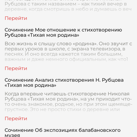
Рубцова с таким названием – как тихий вечер в
деревне, когда смотришь в небо и думаешь о веч
Сочинение Мое отношение к стихотворению
Рубцова «Тихая моя родина»
Всю жизнь я слышу слово «родина». Оно звучит с
первых уроков в школе, с экрана телевизора, в
песнях. И оно всегда кажется таким большим,
важным и даже немного официальным, как что1
Сочинение Анализ стихотворения Н. Рубцова
«Тихая моя родина»
Когда впервые читаешь стихотворение Николая
Рубцова «Тихая моя родина», на ум приходит что-
то очень знакомое, родное, но при этом щемяще-
грустное. Это не просто стихи о деревне или
Сочинение Об экспозициях балабановского
музея