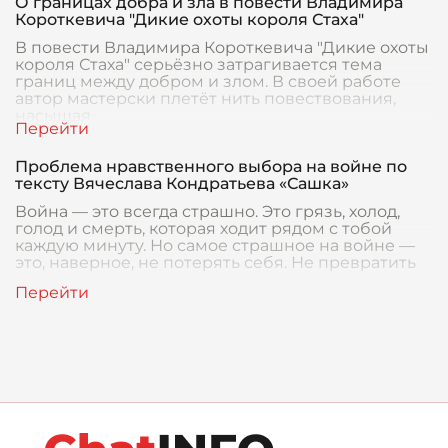
О границах добра и зла в повести Владимира
Короткевича "Дикие охоты короля Стаха"
В повести Владимира Короткевича "Дикие охоты
короля Стаха" серьёзно затрагивается тема
границ между добром и злом. В своей работе
автор мастерски плетёт нить повествования,
насыщая
Проблема нравственного выбора на войне по
тексту Вячеслава Кондратьева «Сашка»
Война — это всегда страшно. Это грязь, холод,
голод и смерть, которая ходит рядом с тобой
каждую минуту. Но самое страшное на войне —
это, наверное, не потерять себя. Не превратить