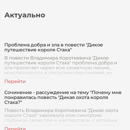
Актуально
Проблема добра и зла в повести "Дикое
путешествие короля Стаха"
В повести Владимира Короткевича "Дикое
путешествие короля Стаха" проблема добра и
зла пролегает через всю сюжетную линию,
кристаллизуясь в поступках персонажей, их
внутренней борьб
Сочинение - рассуждение на тему "Почему мне
понравилась повесть "Дикая охота короля
Стаха?"
Повесть Владимира Короткевича "Дикая охота
короля Стаха" завоевала мою симпатию
глубиной своих тем и мастерством, с которым
они были раскрыты. С самых первых страниц я