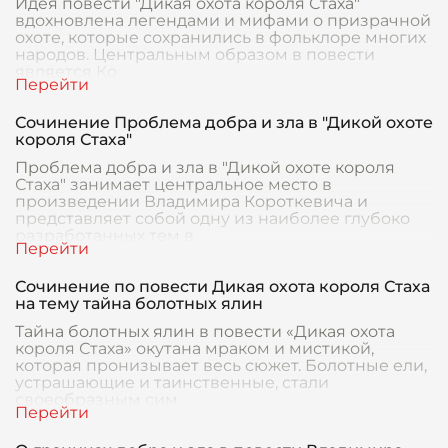
Идея повести "Дикая охота короля Стаха"
вдохновлена легендами и мифами о призрачной
охоте, которые сохранились в фольклоре многих
народов. Центральным образом в повести
является Ко
Сочинение Проблема добра и зла в "Дикой охоте
короля Стаха"
Проблема добра и зла в "Дикой охоте короля
Стаха" занимает центральное место в
произведении Владимира Короткевича и
представляет собой одну из наиболее глубоко
разработанных тем в
Сочинение по повести Дикая охота короля Стаха
на тему тайна болотных ялин
Тайна болотных ялин в повести «Дикая охота
короля Стаха» окутана мраком и мистикой,
которая пронизывает весь сюжет. Болотные ели,
устрашающие и таинственные, стали
своеобразным сим