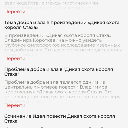
взаимодействие между мистическими,
таинственными силами и человечес
Тема добра и зла в произведении «Дикая охота
короля Стаха»
В произведении «Дикая охота короля Стаха»
Владимира Короткевича можно увидеть
глубокое философское исследование извечных
тем добра и зла. Эти категории не представлены
однозначно в
Проблема добра и зла в "Дикая охота короля
Стаха"
Проблема добра и зла является одним из
центральных мотивов повести Владимира
Короткевича «Дикая охота короля Стаха». Это
произведение погружает читателя в атмосферу
мистики и ожида
Сочинение Идея повести Дикая охота короля
Стаха