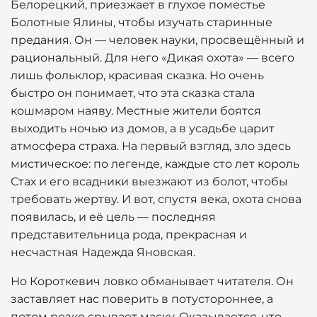
Белорецкий, приезжает в глухое поместье
Болотные Ялины, чтобы изучать старинные
предания. Он — человек науки, просвещённый и
рациональный. Для него «Дикая охота» — всего
лишь фольклор, красивая сказка. Но очень
быстро он понимает, что эта сказка стала
кошмаром наяву. Местные жители боятся
выходить ночью из домов, а в усадьбе царит
атмосфера страха. На первый взгляд, зло здесь
мистическое: по легенде, каждые сто лет король
Стах и его всадники выезжают из болот, чтобы
требовать жертву. И вот, спустя века, охота снова
появилась, и её цель — последняя
представительница рода, прекрасная и
несчастная Надежда Яновская.
Но Короткевич ловко обманывает читателя. Он
заставляет нас поверить в потустороннее, а
потом резко срывает маску. Оказывается, что