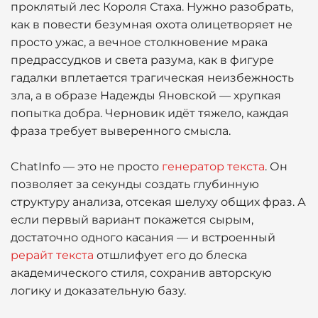
проклятый лес Короля Стаха. Нужно разобрать,
как в повести безумная охота олицетворяет не
просто ужас, а вечное столкновение мрака
предрассудков и света разума, как в фигуре
гадалки вплетается трагическая неизбежность
зла, а в образе Надежды Яновской — хрупкая
попытка добра. Черновик идёт тяжело, каждая
фраза требует выверенного смысла.
ChatInfo — это не просто
генератор текста
. Он
позволяет за секунды создать глубинную
структуру анализа, отсекая шелуху общих фраз. А
если первый вариант покажется сырым,
достаточно одного касания — и встроенный
рерайт текста
отшлифует его до блеска
академического стиля, сохранив авторскую
логику и доказательную базу.