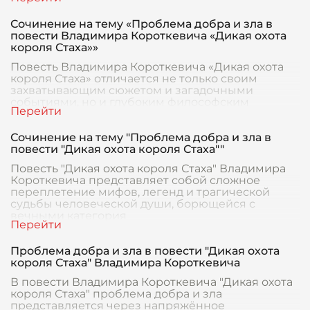
погрузился в
Сочинение на тему «Проблема добра и зла в
повести Владимира Короткевича «Дикая охота
короля Стаха»»
Повесть Владимира Короткевича «Дикая охота
короля Стаха» отличается не только своим
захватывающим сюжетом и загадочными
событиями, но и глубоким философским
содержанием, в частност
Сочинение на тему "Проблема добра и зла в
повести "Дикая охота короля Стаха""
Повесть "Дикая охота короля Стаха" Владимира
Короткевича представляет собой сложное
переплетение мифов, легенд и трагической
судьбы человеческой души, борющейся с
вечными категория
Проблема добра и зла в повести "Дикая охота
короля Стаха" Владимира Короткевича
В повести Владимира Короткевича "Дикая охота
короля Стаха" проблема добра и зла
представляется через напряжённое