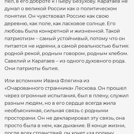
пел, в его доброте к Пьеру Безухову. Каратаев не
думал о великой России как о политическом
понятии. Он чувствовал Россию как свою
деревню, как поле, как ласковое солнце. Его
любовь была конкретной и жизненной. Такой
патриотизм – самый устойчивый, потому что он
питается не идеями, а самой реальностью бытия:
родной рекой, родным говором, родным хлебом.
Савелий и Каратаев – из одного духовного рода.
Они патриоты бытия.
Или вспомним Ивана Флягина из
«Очарованного странника» Лескова. Он прошел
через огромные испытания, был в плену, служил
разным людям, но в его сердце всегда жила
необъяснимая, сильная связь с родными
просторами. Он не декларировал эту связь, она
просто была в нем, как дыхание. В конце жизни,
после всех странствий, он хочет «за родину