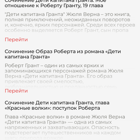
Сочинение Дети капитана Гранта. Мое
отношение к Роберту Гранту, 19 глава
"Дети капитана Гранта" Жюля Верна – это книга,
полная приключений, неожиданных поворотов
и, конечно, ярких персонажей. Среди всех героев
особенно выделяется Роберт Грант, сын пропа
Сочинение Образ Роберта из романа «Дети
капитана Гранта»
Роберт Грант – один из самых ярких и
запоминающихся персонажей романа Жюля
Верна «Дети капитана Гранта». Его образ
привлекает своей смелостью,
любознательностью и преданностью семь
Сочинение Дети капитана Гранта, глава
«Красные волки»: поступок Роберта
Глава «Красные волки» в романе Жюля Верна
«Дети капитана Гранта» — одна из самых
напряженных и захватывающих. Опасность
подстерегает путешественников на каждом
шагу, природа вражде