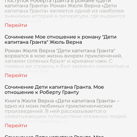
Поступок Роберта Гранта в романе «Дети
капитана Гранта» Роман Жюля Верна «Дети
капитана Гранта» является одной из наиболее
значимых историй в литературе, где выдаются
несомненный
Сочинение Мое отношение к роману "Дети
капитана Гранта" Жюль Верна
Роман Жюля Верна "Дети капитана Гранта"
ворвался в мою жизнь вихрем приключений,
запахом соленых брызг и криками чаек. С
первых же страниц я был захвачен смелостью и
решимостью гер
Сочинение Дети капитана Гранта. Мое
отношение к Роберту Гранту
Книга Жюля Верна «Дети капитана Гранта» –
одно из моих любимых приключенческих
произведений. В ней рассказывается о
захватывающем путешествии отважных людей,
которые отправились на