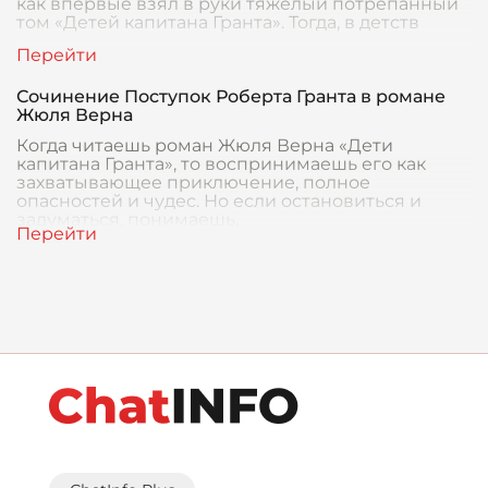
как впервые взял в руки тяжёлый потрепанный
том «Детей капитана Гранта». Тогда, в детств
Сочинение Поступок Роберта Гранта в романе
Жюля Верна
Когда читаешь роман Жюля Верна «Дети
капитана Гранта», то воспринимаешь его как
захватывающее приключение, полное
опасностей и чудес. Но если остановиться и
задуматься, понимаешь,