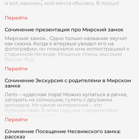
и вот, наконец, моя мечта сбылась. В прошл
Сочинение презентация про Мирский замок
Мирский замок… Одно только название звучит
как сказка. Когда я впервые увидел его на
фотографии, он показался мне иллюстрацией к
старинной легенде. Мощные стены, высокие
башни, буд
Сочинение Экскурсия с родителями в Мирском
замке
Лето – чудесная пора! Можно купаться в речке,
загорать на солнышке, гулять с друзьями
допоздна. Но самое интересное – это
путешествия. В этом году мы с родителями
решили посетить М
Сочинение Посещение Несвижского замка:
рассказ