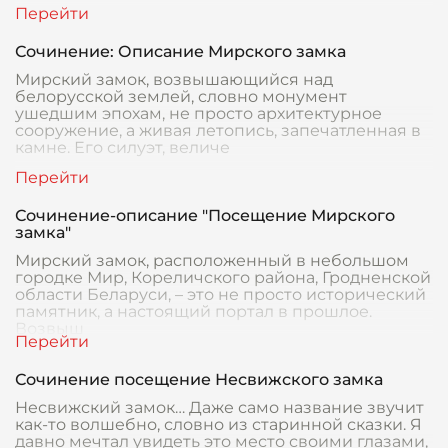
Сочинение: Описание Мирского замка
Мирский замок, возвышающийся над
белорусской землей, словно монумент
ушедшим эпохам, не просто архитектурное
сооружение, а живая летопись, запечатленная в
камне. Его силуэт, величе
Сочинение-описание "Посещение Мирского
замка"
Мирский замок, расположенный в небольшом
городке Мир, Кореличского района, Гродненской
области Беларуси, – это не просто исторический
памятник, а настоящий портал в прошлое.
Возвыш
Сочинение посещение Несвижского замка
Несвижский замок… Даже само название звучит
как-то волшебно, словно из старинной сказки. Я
давно мечтал увидеть это место своими глазами,