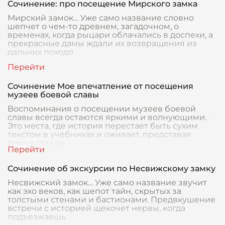
Сочинение: про посещение Мирского замка
Мирский замок… Уже само название словно
шепчет о чем-то древнем, загадочном, о
временах, когда рыцари облачались в доспехи, а
прекрасные дамы ждали их возвращения из
дальних походо
Сочинение Мое впечатление от посещения
музеев боевой славы
Воспоминания о посещении музеев боевой
славы всегда остаются яркими и волнующими.
Это места, где история перестает быть сухим
текстом в учебниках и оживает, представая
перед глазам
Сочинение об экскурсии по Несвижскому замку
Несвижский замок… Уже само название звучит
как эхо веков, как шепот тайн, скрытых за
толстыми стенами и бастионами. Предвкушение
встречи с историей щекочет нервы, когда
подъезжаешь