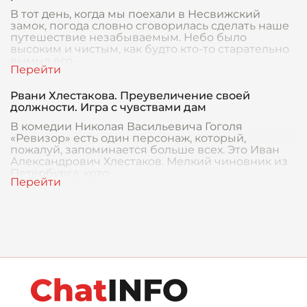
В тот день, когда мы поехали в Несвижский
замок, погода словно сговорилась сделать наше
путешествие незабываемым. Небо было
высоким и чистым, как будто кто-то старательно
вымыл его
Рвани Хлестакова. Преувеличение своей
должности. Игра с чувствами дам
В комедии Николая Васильевича Гоголя
«Ревизор» есть один персонаж, который,
пожалуй, запоминается больше всех. Это Иван
Александрович Хлестаков. Мелкий чиновник из
Петербурга, кото