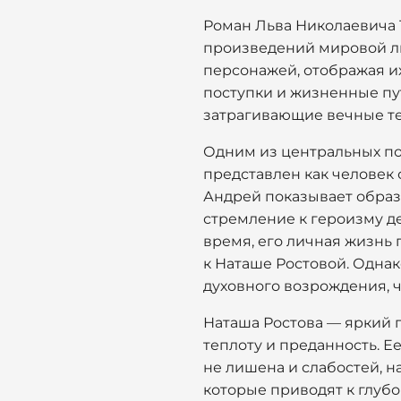
Роман Льва Николаевича 
произведений мировой ли
персонажей, отображая и
поступки и жизненные пу
затрагивающие вечные тем
Одним из центральных по
представлен как человек с
Андрей показывает образ
стремление к героизму де
время, его личная жизнь
к Наташе Ростовой. Однак
духовного возрождения, ч
Наташа Ростова — яркий 
теплоту и преданность. Е
не лишена и слабостей, н
которые приводят к глуб