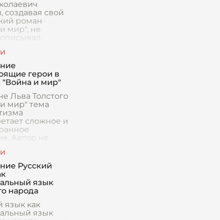
колаевич
, создавая свой
кий роман
и мир", не
 описывал
ческие события
 эпохи, но и
л свои
ение
енные взгляды и
оящие герои в
 через при
 "Война и мир"
не Льва Толстого
 и мир" тема
тизма
етает сложное и
ранное
е. Автор не
зирует это
, а показывает,
о может быть
ние Русский
зовано
ак
альный язык
го народа
й язык как
альный язык