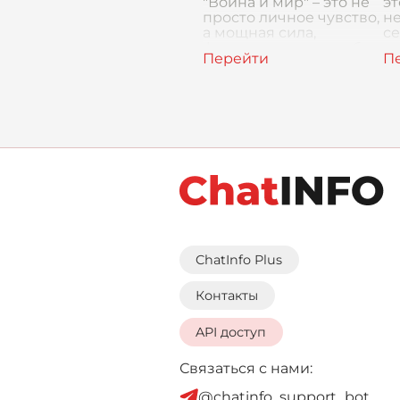
"Война и мир" – это не
эт
просто личное чувство,
не
а мощная сила,
с
формирующая судьбы
на
героев, определяющая
Э
их нравственные
по
ориентиры и
и
влияющая на ход
Ро
истории. На фоне гр
ChatInfo Plus
Контакты
API доступ
Связаться с нами:
@chatinfo_support_bot