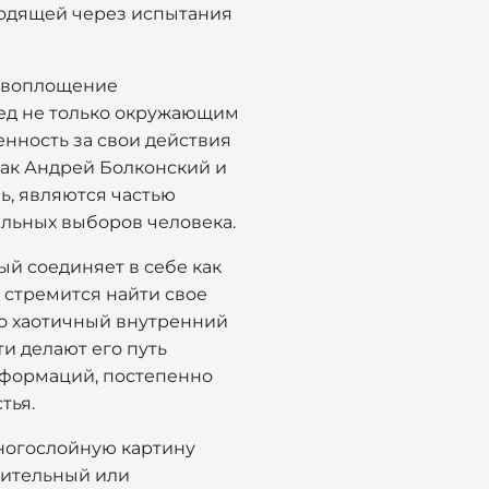
одящей через испытания
й воплощение
ред не только окружающим
енность за свои действия
как Андрей Болконский и
ль, являются частью
альных выборов человека.
й соединяет в себе как
 стремится найти свое
го хаотичный внутренний
и делают его путь
сформаций, постепенно
тья.
многослойную картину
жительный или