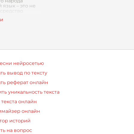
го народа
 язык – это не
 средство
икации, это
душа русского
 его
ческая память и
рное наследи
песни нейросетью
ть вывод по тексту
ть реферат онлайн
ть уникальность текста
 текста онлайн
имайзер онлайн
тор историй
ть на вопрос