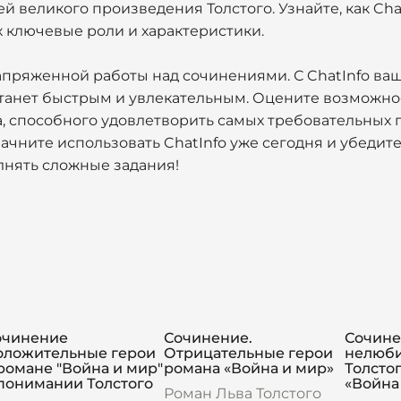
 великого произведения Толстого. Узнайте, как Cha
х ключевые роли и характеристики.
напряженной работы над сочинениями. С ChatInfo ва
танет быстрым и увлекательным. Оцените возможнос
а, способного удовлетворить самых требовательных
ачните использовать ChatInfo уже сегодня и убедитес
нять сложные задания!
очинение
Сочинение.
Сочине
оложительные герои
Отрицательные герои
нелюби
романе "Война и мир"
романа «Война и мир»
Толсто
понимании Толстого
«Война
Роман Льва Толстого