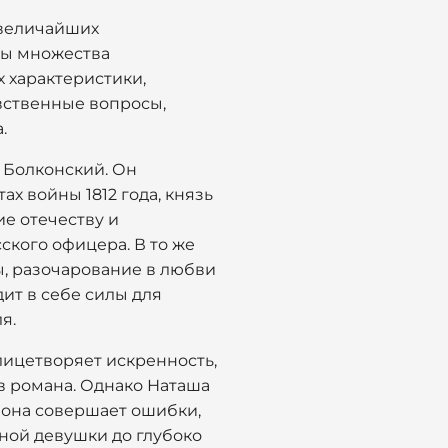
 величайших
зы множества
 характеристики,
вственные вопросы,
.
 Болконский. Он
ах войны 1812 года, князь
е отечеству и
ского офицера. В то же
ы, разочарование в любви
дит в себе силы для
я.
лицетворяет искренность,
в романа. Однако Наташа
 она совершает ошибки,
ной девушки до глубоко