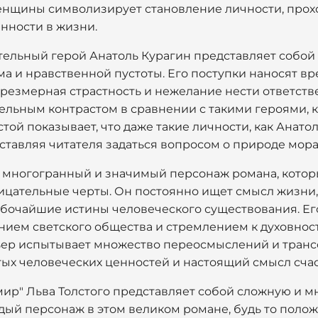
енщины символизирует становление личности, прох
нности в жизни.
ательный герой Анатоль Курагин представляет собо
ма и нравственной пустоты. Его поступки наносят в
Чрезмерная страстность и нежелание нести ответств
тельным контрастом в сравнении с такими героями, 
той показывает, что даже такие личности, как Анато
аставляя читателя задаться вопросом о природе мор
 многогранный и значимый персонаж романа, которы
рицательные черты. Он постоянно ищет смысл жизни,
лубочайшие истины человеческого существования. Е
нием светского общества и стремлением к духовност
ьер испытывает множество переосмыслений и тран
тых человеческих ценностей и настоящий смысл счас
 мир" Льва Толстого представляет собой сложную и 
дый персонаж в этом великом романе, будь то поло