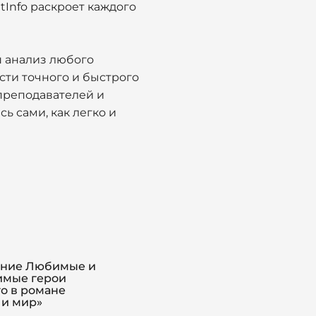
tInfo раскроет каждого
ш анализ любого
ти точного и быстрого
 преподавателей и
ь сами, как легко и
ние Любимые и
мые герои
го в романе
 и мир»