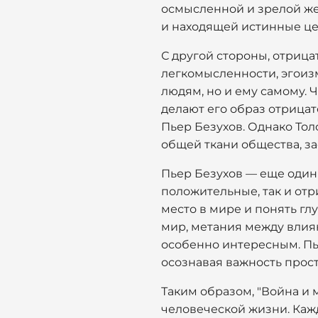
осмысленной и зрелой ж
и находящей истинные це
С другой стороны, отриц
легкомысленности, эгоиз
людям, но и ему самому. 
делают его образ отрица
Пьер Безухов. Однако Толс
общей ткани общества, з
Пьер Безухов — еще один
положительные, так и от
место в мире и понять г
мир, метания между влия
особенно интересным. П
осознавая важность прос
Таким образом, "Война и
человеческой жизни. Каж