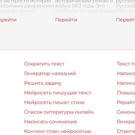
о не просто история
исторический роман о
русско
скольких дворянских
войне 1812 года. Это
Русский
емей во время
глубокое исследование
просто
полеоновских войн.
человеческой души, ее
коммун
то масштабное
изменчивости,
живая 
лотно,
противоречий и
народа,
зображающее жизнь
стремлени
истори
ссии, судьбу
культу
Сократить текст
Текст 
Генератор названий
Написа
Решить задачу
Написа
Нейросеть пишущая текст
Повыси
Нейросеть пишет стихи
Рерайт
Список литературы онлайн
Синон
Написать сочинение
Генера
Контент-план нейросетью
Ответи