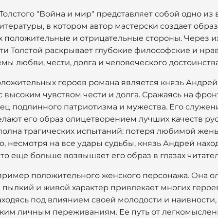
Толстого "Война и мир" представляет собой одно из
тературы, в котором автор мастерски создает обра
х положительные и отрицательные стороны. Через их
ти Толстой раскрывает глубокие философские и нра
ы любви, чести, долга и человеческого достоинства
ложительных героев романа является князь Андрей
 высоким чувством чести и долга. Сражаясь на фронт
ец подлинного патриотизма и мужества. Его служени
лают его образ олицетворением лучших качеств рус
 полна трагических испытаний: потеря любимой жен
о, несмотря на все удары судьбы, князь Андрей нахо
то еще больше возвышает его образ в глазах читател
пример положительного женского персонажа. Она о
е пылкий и живой характер привлекает многих герое
аходясь под влиянием своей молодости и наивности,
оким личным переживаниям. Ее путь от легкомыслен