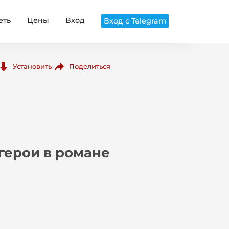
еть
Цены
Вход
Вход с Telegram
Поделиться
Установить
герои в романе