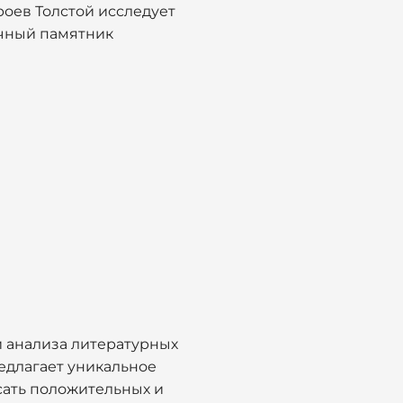
роев Толстой исследует
ечный памятник
и анализа литературных
едлагает уникальное
исать положительных и