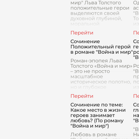
мир" Льва Толстого
О
положительные герои
а
выделяются своей
"В
духовной глубиной,
То
моральной
и
устойчивостью и
м
стремлением к поиску
п
высших ценностей.
ко
Сочинение
С
Толстой методично
в
Положительный герой
ге
стро
п
в романе "Война и мир"
ро
в 
"В
Роман-эпопея Льва
Толстого «Война и мир»
Ро
– это не просто
"В
масштабное
п
историческое полотно,
по
но и глубокое
и
исследование
и
человеческой души в
на
переломные моменты
г
Сочинение по теме:
С
истории. На фоне
ч
Какое место в жизни
гл
батальн
п
героев занимает
н
любовь? (По роману
"В
"Война и мир")
"В
Любовь в романе
Ни