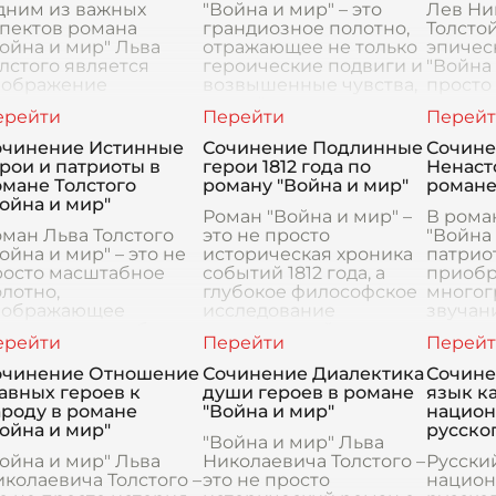
дним из важных
"Война и мир" – это
Лев Ни
спектов романа
грандиозное полотно,
Толстой
ойна и мир" Льва
отражающее не только
эпичес
лстого является
героические подвиги и
"Война 
зображение
возвышенные чувства,
просто
ножества различных
но и тёмные стороны
истори
ерсонажей, каждый из
человеческой натуры.
и нравы
торых по-своему
Наряду с полож
выража
очинение Истинные
Сочинение Подлинные
Сочин
оплощает идею
собств
рои и патриоты в
герои 1812 года по
Ненаст
оложительного героя
идеалы
мане Толстого
роману "Война и мир"
романе
п
ойна и мир"
Роман "Война и мир" –
В рома
ман Льва Толстого
это не просто
"Война
ойна и мир" – это не
историческая хроника
патрио
росто масштабное
событий 1812 года, а
приобр
лотно,
глубокое философское
многог
зображающее
исследование
звучани
сторические события
человеческой
идеали
чала XIX века. Это
природы, особенно
чувство
лубокое исследование
ярко проявляющейся в
как он
очинение Отношение
Сочинение Диалектика
Сочине
еловеческой
экстремальных ус
исполь
авных героев к
души героев в романе
язык к
рироды, нравственны
ароду в романе
"Война и мир"
национ
ойна и мир"
русско
"Война и мир" Льва
ойна и мир" Льва
Николаевича Толстого –
Русски
колаевича Толстого –
это не просто
национ