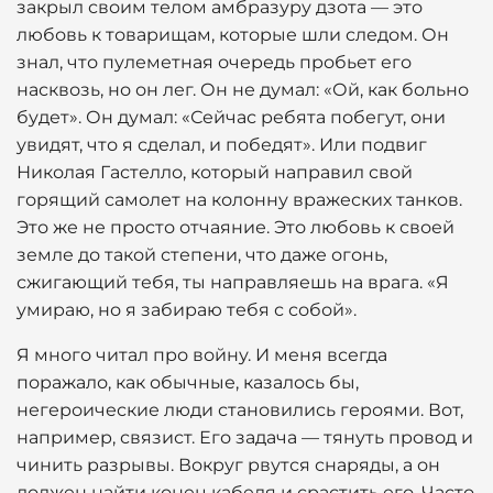
закрыл своим телом амбразуру дзота — это
любовь к товарищам, которые шли следом. Он
знал, что пулеметная очередь пробьет его
насквозь, но он лег. Он не думал: «Ой, как больно
будет». Он думал: «Сейчас ребята побегут, они
увидят, что я сделал, и победят». Или подвиг
Николая Гастелло, который направил свой
горящий самолет на колонну вражеских танков.
Это же не просто отчаяние. Это любовь к своей
земле до такой степени, что даже огонь,
сжигающий тебя, ты направляешь на врага. «Я
умираю, но я забираю тебя с собой».
Я много читал про войну. И меня всегда
поражало, как обычные, казалось бы,
негероические люди становились героями. Вот,
например, связист. Его задача — тянуть провод и
чинить разрывы. Вокруг рвутся снаряды, а он
должен найти конец кабеля и срастить его. Часто