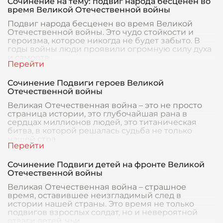
Сочинение на тему: подвиг народа бесценен во
время Великой Отечественной войны
Подвиг народа бесценен во время Великой
Отечественной войны. Это чудо стойкости и
героизма, которое никогда не будет забыто. В
годы войны люди проявили огромную силу духа
и самоотв
Сочинение Подвиги героев Великой
Отечественной войны
Великая Отечественная война – это не просто
страница истории, это глубочайшая рана в
сердцах миллионов людей, это титаническая
битва, в которой решалась судьба не только
нашей стра
Сочинение Подвиги детей на фронте Великой
Отечественной войны
Великая Отечественная война – страшное
время, оставившее неизгладимый след в
истории нашей страны. Это время не только
подвигов взрослых солдат, но и невероятной
отваги детей, чьи