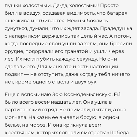
пушки холостыми. Да-да, холостыми! Просто
били в воздух, создавая видимость, что батарея
еще жива и отбивается. Немцы боялись
сунуться, думали, что их ждет засада. Прадедушка
с напарником держались так целый час. А потом,
когда последние свои ушли за холм, они бросили
орудие, подорвали его гранатой и ушли через
лес. Их могли убить каждую секунду. Но они
сделали это. Для меня это и есть настоящий
подвиг — не отступить, даже когда у тебя ничего
нет, кроме одного ствола и двух рук.
Еще я вспоминаю Зою Космодемьянскую. Ей
было всего восемнадцать лет. Она ушла в
партизанский отряд. Её поймали, пытали, а она
молчала. На казнь её вывели босую, в одном
белье, на мороз. И она крикнула всем
крестьянам, которых согнали смотреть: «Победа