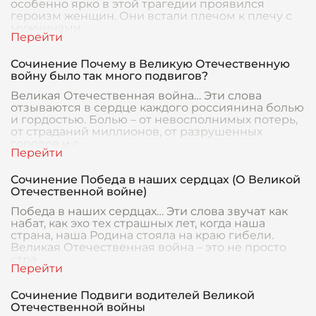
особенно ярко в этой трагедии проявился
героизм женщин. Они встали плечом к плечу с
мужчинами,
Сочинение Почему в Великую Отечественную
войну было так много подвигов?
Великая Отечественная война… Эти слова
отзываются в сердце каждого россиянина болью
и гордостью. Болью – от невосполнимых потерь,
от страданий миллионов, от разрушенных
городов и с
Сочинение Победа в наших сердцах (О Великой
Отечественной войне)
Победа в наших сердцах… Эти слова звучат как
набат, как эхо тех страшных лет, когда наша
страна, наша Родина стояла на краю гибели.
Великая Отечественная война – это не просто
стра
Сочинение Подвиги водителей Великой
Отечественной войны