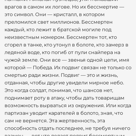
врагов в самом их логове. Но их бессмертие —
это символ. Они — кристалл, в котором
преломился свет миллионов. Бессмертен
каждый, кто лежит в братской могиле под
неизвестным номером. Бессмертен тот, кто
сгорел в танке, кто утонул в болоте, кто замерз в
ледяной воде, кто погиб от пули снайпера на
чужой земле. Они все — звенья одной цепи, имя
которой — Победа. Их подвиг связан не только со
смертью ради жизни. Подвиг — это и жизнь,
отданная, чтобы другие увидели мирное небо.
Это когда солдат, понимая, что шансов нет,
поднимает роту в атаку, чтобы дать товарищам
возможность вырваться из окружения. Или когда
партизан уводит карателей в болото, зная, что
сам не вернется. Эта жертвенность, эта
способность отдать последнее, не требуя ничего
взамен, — вот что делает подвиг бессмертным.