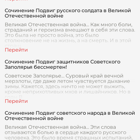
Сочинение Подвиг русского солдата в Великой
Отечественной войне
Великая Отечественная война… Как много боли,
страданий и героизма вмещают в себя эти слова.
Это была не просто война, это было
столкновение не на жизнь, а на смерть. И в этой
страш
Сочинение Подвиг защитников Советского
Заполярья бессмертен!
Советское Заполярье… Суровый край вечной
мерзлоты, где даже летом чувствуется дыхание
зимы. Кажется, здесь ничто не может выжить,
кроме неприхотливых мхов и лишайников. Но в
годы В
Сочинение Подвиг советского народа в Великой
Отечественной войне
Великая Отечественная война… Эти слова
отзываются болью в сердце каждого русского
человека. Это было время страшных испытаний,