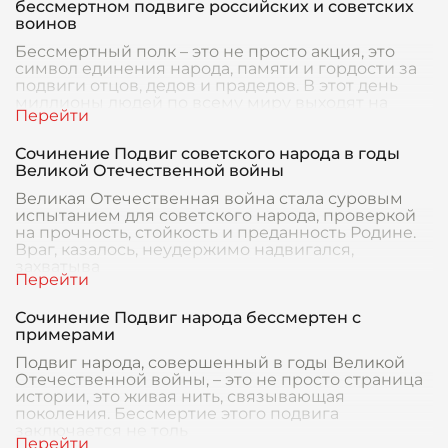
бессмертном подвиге российских и советских
воинов
Бессмертный полк – это не просто акция, это
символ единения народа, памяти и гордости за
подвиги отцов, дедов и прадедов. В этот день
миллионы людей по всему миру выходят на
улицы,
Сочинение Подвиг советского народа в годы
Великой Отечественной войны
Великая Отечественная война стала суровым
испытанием для советского народа, проверкой
на прочность, стойкость и преданность Родине.
Враг, казалось, неудержимо надвигался,
захватыва
Сочинение Подвиг народа бессмертен с
примерами
Подвиг народа, совершенный в годы Великой
Отечественной войны, – это не просто страница
истории, это живая нить, связывающая
поколения. Бессмертие этого подвига
заключается не толь