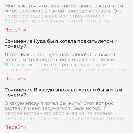
Мне кажется, что желание оставить след в этом
мире заложено в самой природе человека. Это
не просто тщеславие или стремление к
бессмертию, а глубокая потребность в том,
чтобы моя ж
Сочинение Куда бы я хотела поехать летом и
почему?
Лето… Какое это чудесное слово! Оно пахнет
солнцем, травой, речкой и приключениями.
Летом можно забыть про школу, уроки и
домашние задания. Летом можно целыми днями
гулять с друзья
Сочинение В какую эпоху вы хотели бы жить и
почему?
В какую эпоху я хотел бы жить? Этот вопрос
заставил меня задуматься. Ведь история
человечества – это огромная книга, полная
интересных, трагичных и удивительных страниц.
Каждая эпо