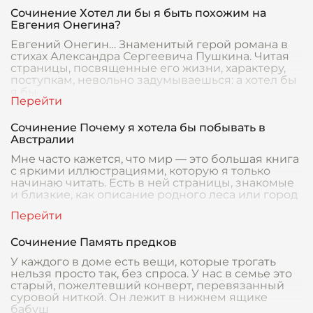
Сочинение Хотел ли бы я быть похожим на
Евгения Онегина?
Евгений Онегин… Знаменитый герой романа в
стихах Александра Сергеевича Пушкина. Читая
страницы, посвященные его жизни, характеру,
поступкам, невольно задумываешься: а хотел бы
я бы
Сочинение Почему я хотела бы побывать в
Австралии
Мне часто кажется, что мир — это большая книга
с яркими иллюстрациями, которую я только
начинаю читать. Есть в ней страницы, знакомые
и близкие, как описание родного леса или город
Сочинение Память предков
У каждого в доме есть вещи, которые трогать
нельзя просто так, без спроса. У нас в семье это
старый, пожелтевший конверт, перевязанный
суровой ниткой. Он лежит в нижнем ящике
бабуш