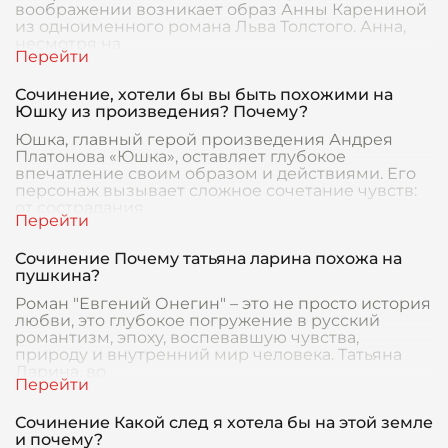
воображении возникает образ Анны Карениной
из одноименного романа Льва Толстого. Анна,
несмотря на
Сочинение, хотели бы вы быть похожими на
Юшку из произведения? Почему?
Юшка, главный герой произведения Андрея
Платонова «Юшка», оставляет глубокое
впечатление своим образом и действиями. Его
персонаж вызывает сложное сочетание чувств:
от сострадания
Сочинение Почему татьяна ларина похожа на
пушкина?
Роман "Евгений Онегин" – это не просто история
любви, это глубокое погружение в русский
романтизм, эпоху, воспевавшую чувства,
природу и внутренний мир человека. Татьяна
Ларина, во
Сочинение Какой след я хотела бы на этой земле
и почему?