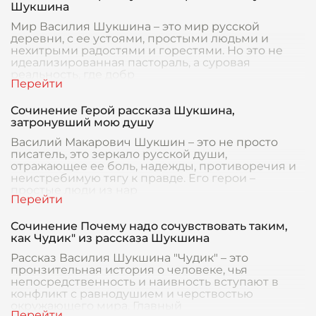
Шукшина
Мир Василия Шукшина – это мир русской
деревни, с ее устоями, простыми людьми и
нехитрыми радостями и горестями. Но это не
идеализированная пастораль, а суровая
реальность, где добр
Сочинение Герой рассказа Шукшина,
затронувший мою душу
Василий Макарович Шукшин – это не просто
писатель, это зеркало русской души,
отражающее ее боль, надежды, противоречия и
неистребимую тягу к правде. Его герои –
простые люди из нар
Сочинение Почему надо сочувствовать таким,
как Чудик" из рассказа Шукшина
Рассказ Василия Шукшина "Чудик" – это
пронзительная история о человеке, чья
непосредственность и наивность вступают в
конфликт с равнодушием и черствостью
окружающего мира. Главный