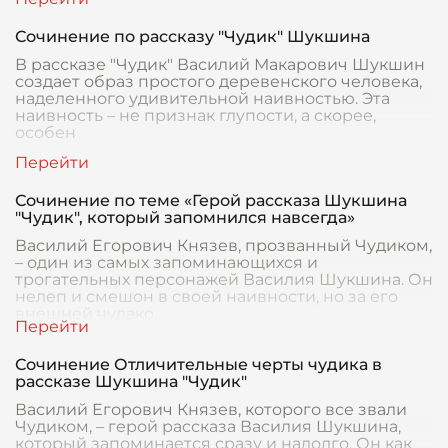
Сочинение по рассказу "Чудик" Шукшина
В рассказе "Чудик" Василий Макарович Шукшин
создает образ простого деревенского человека,
наделенного удивительной наивностью. Эта
наивность – не признак глупости, а скорее,
особен
Сочинение по теме «Герой рассказа Шукшина
"Чудик", который запомнился навсегда»
Василий Егорович Князев, прозванный Чудиком,
– один из самых запоминающихся и
трогательных персонажей Василия Шукшина. Он
нелеп и смешон в своей наивности, но за его
внешней чудако
Сочинение Отличительные черты чудика в
рассказе Шукшина "Чудик"
Василий Егорович Князев, которого все звали
Чудиком, – герой рассказа Василия Шукшина,
который запоминается сразу и надолго. Он как