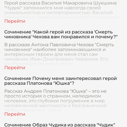
Герой рассказа Василия Макаровича Шукшина
"Чудик" запомнился мне навсегда своей
уникальностью и неповторимостью. Василий
Макарович с удивительным мастерством сумел
воплотить в этом
Сочинение "Какой герой из рассказа 'Смерть
чиновника' Чехова вам понравился и почему?"
В рассказе Антона Павловича Чехова "Смерть
чиновника" наиболее запоминающимся и
интересным героем для меня стал сам
чиновник, Иван Дмитриевич Червяков. Его
изображение Чеховым пора
Сочинение Почему меня заинтересовал герой
рассказа Платонова "Юшка"?
Рассказ Андрея Платонова "Юшка" – это не
просто история о странном, нелюдимом
человеке, это глубокое погружение в мир
человеческой жестокости и безграничной
любви. Читая его, невоз
Сочинение Образ Чудика из рассказа "Чудик"