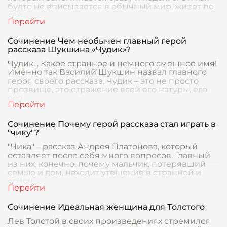
будто не вписывается в обычный мир, живет по
сво
Сочинение Чем необычен главный герой
рассказа Шукшина «Чудик»?
Чудик… Какое странное и немного смешное имя!
Именно так Василий Шукшин назвал главного
героя своего рассказа. Чудик – это не просто
прозвище, это отражение всей его натуры, его
осо
Сочинение Почему герой рассказа стал играть в
"чику"?
"Чика" – рассказ Андрея Платонова, который
оставляет после себя много вопросов. Главный
из них, конечно, почему мальчик, потерявший
семью и дом, находит утешение в странной и
опасн
Сочинение Идеальная женщина для Толстого
Лев Толстой в своих произведениях стремился