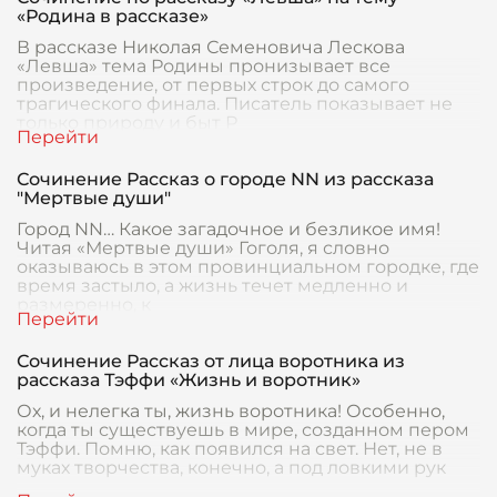
«Родина в рассказе»
В рассказе Николая Семеновича Лескова
«Левша» тема Родины пронизывает все
произведение, от первых строк до самого
трагического финала. Писатель показывает не
только природу и быт Р
Сочинение Рассказ о городе NN из рассказа
"Мертвые души"
Город NN… Какое загадочное и безликое имя!
Читая «Мертвые души» Гоголя, я словно
оказываюсь в этом провинциальном городке, где
время застыло, а жизнь течет медленно и
размеренно, к
Сочинение Рассказ от лица воротника из
рассказа Тэффи «Жизнь и воротник»
Ох, и нелегка ты, жизнь воротника! Особенно,
когда ты существуешь в мире, созданном пером
Тэффи. Помню, как появился на свет. Нет, не в
муках творчества, конечно, а под ловкими рук