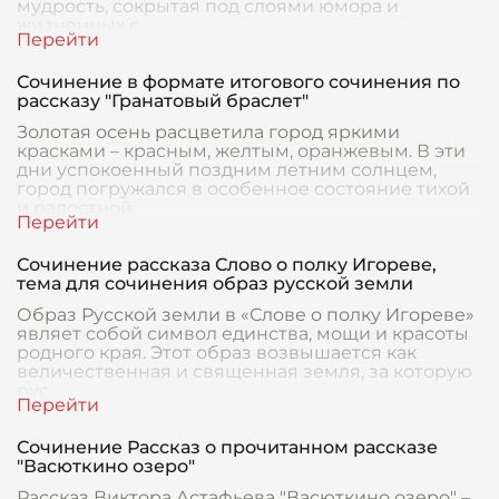
мудрость, сокрытая под слоями юмора и
жизненных с
Сочинение в формате итогового сочинения по
рассказу "Гранатовый браслет"
Золотая осень расцветила город яркими
красками – красным, желтым, оранжевым. В эти
дни успокоенный поздним летним солнцем,
город погружался в особенное состояние тихой
и радостной
Сочинение рассказа Слово о полку Игореве,
тема для сочинения образ русской земли
Образ Русской земли в «Слове о полку Игореве»
являет собой символ единства, мощи и красоты
родного края. Этот образ возвышается как
величественная и священная земля, за которую
рус
Сочинение Рассказ о прочитанном рассказе
"Васюткино озеро"
Рассказ Виктора Астафьева "Васюткино озеро" –