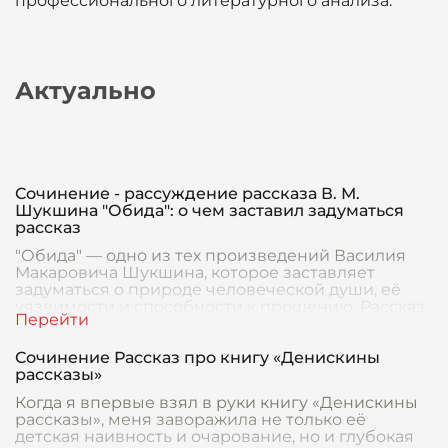
профессионального литературного анализа.
Актуально
Сочинение - рассуждение рассказа В. М.
Шукшина "Обида": о чем заставил задуматься
рассказ
"Обида" — одно из тех произведений Василия
Макаровича Шукшина, которое заставляет
задуматься о природе человеческой души, её
уязвимости и способности к прощению. Рассказ
раскрывает
Сочинение Рассказ про книгу «Денискины
рассказы»
Когда я впервые взял в руки книгу «Денискины
рассказы», меня заворажила не только её
детская наивность и очарование, но и глубокая