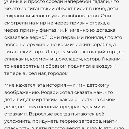
учёные и просто соседи наперебой гадали, что
же это за гигантский объект висит в небе, дети
сохранили ясность ума и любопытство. Они
смотрели на мир не через призму страха, а
через призму фантазии. И именно их догадка
оказалась верной. Они первыми поняли, что это
вовсе не оружие и не космический корабль, а
гигантский торт! Да-да, самый настоящий торт, со
сливками, кремом и шоколадом, который каким-
то невероятным образом поднялся в воздух и
теперь висел над городом.
Мне кажется, эта история — гимн детскому
воображению. Родари хотел сказать нам, что
дети видят мир таким, какой он есть на самом
деле, не замутнённым предрассудками и
страхами. Взрослые всегда пытаются всё
усложнить, придумать теорию заговора, найти
опасность. А дети просто верят в чудо. И это чудо