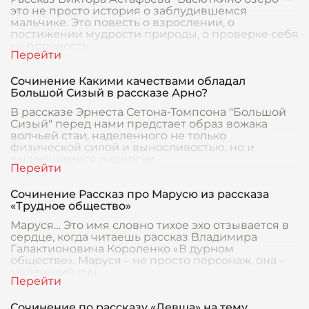
это не просто история о заблудившемся
мальчике. Это повесть о взрослении, о
постижении мудрости природы, о проверке себя
на прочность.
Сочинение Какими качествами обладал
Большой Сизый в рассказе Арно?
В рассказе Эрнеста Сетона-Томпсона "Большой
Сизый" перед нами предстает образ вожака
волчьей стаи, наделенного не только
физической силой и выносливостью, но и
выдающимися лидерски
Сочинение Рассказ про Марусю из рассказа
«Трудное общество»
Маруся… Это имя словно тихое эхо отзывается в
сердце, когда читаешь рассказ Владимира
Галактионовича Короленко «В дурном
обществе». Маруся – не просто персонаж, она –
маленький луч
Сочинение по рассказу «Левша» на тему