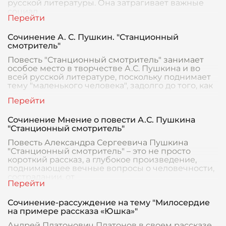
русской литературы. Она затрагивает важные
социал
Сочинение А. С. Пушкин. "Станционный
смотритель"
Повесть "Станционный смотритель" занимает
особое место в творчестве А.С. Пушкина и во
всей русской литературе, поскольку поднимает
тему "маленького человека", задолго до того, как
Сочинение Мнение о повести А.С. Пушкина
"Станционный смотритель"
Повесть Александра Сергеевича Пушкина
"Станционный смотритель" – это не просто
короткий рассказ, а глубокое произведение,
поднимающее вечные вопросы о человечности,
сострадании, от
Сочинение-рассуждение на тему "Милосердие
на примере рассказа «Юшка»"
Андрей Платонович Платонов в своем рассказе