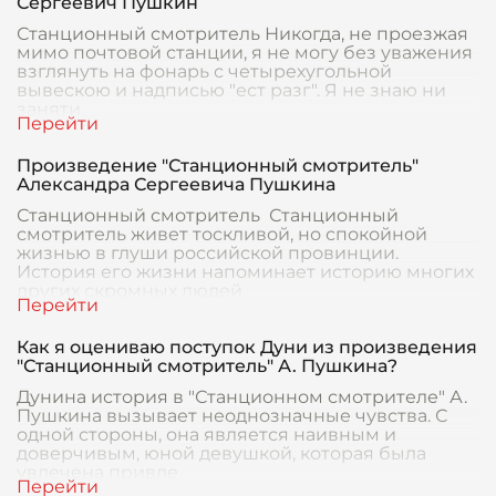
Сергеевич Пушкин
Станционный смотритель Никогда, не проезжая
мимо почтовой станции, я не могу без уважения
взглянуть на фонарь с четырехугольной
вывескою и надписью "ест разг". Я не знаю ни
заняти
Произведение "Станционный смотритель"
Александра Сергеевича Пушкина
Станционный смотритель Станционный
смотритель живет тоскливой, но спокойной
жизнью в глуши российской провинции.
История его жизни напоминает историю многих
других скромных людей
Как я оцениваю поступок Дуни из произведения
"Станционный смотритель" А. Пушкина?
Дунина история в "Станционном смотрителе" А.
Пушкина вызывает неоднозначные чувства. С
одной стороны, она является наивным и
доверчивым, юной девушкой, которая была
увлечена привле