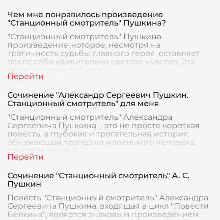
Чем мне понравилось произведение
"Станционный смотритель" Пушкина?
"Станционный смотритель" Пушкина –
произведение, которое, несмотря на
трагичность судьбы главного героя, оставляет
после себя удивительно светлое чувство. Эта
повесть о простой жиз
Сочинение "Александр Сергеевич Пушкин.
Станционный смотритель" для меня
"Станционный смотритель" Александра
Сергеевича Пушкина – это не просто короткая
повесть, а глубокая и трогательная история,
обнажающая трагедию маленького человека,
раздавленного б
Сочинение "Станционный смотритель" А. С.
Пушкин
Повесть "Станционный смотритель" Александра
Сергеевича Пушкина, входящая в цикл "Повести
Белкина", является знаковым произведением