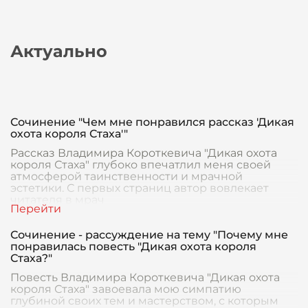
Актуально
Сочинение "Чем мне понравился рассказ 'Дикая
охота короля Стаха'"
Рассказ Владимира Короткевича "Дикая охота
короля Стаха" глубоко впечатлил меня своей
атмосферой таинственности и мрачной
эстетики. С первых страниц автор вовлекает
читателя в мрач
Сочинение - рассуждение на тему "Почему мне
понравилась повесть "Дикая охота короля
Стаха?"
Повесть Владимира Короткевича "Дикая охота
короля Стаха" завоевала мою симпатию
глубиной своих тем и мастерством, с которым