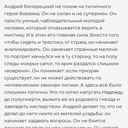
Андрей Белорецкий не похож на типичного
героя боевика. Он не силач и не супермен. Он
просто умный, наблюдательный молодой
человек, который отказывается верить в
мистику. И в этом его главная сила. Вместо того
чтобы сидеть и трястись от страха, он начинает
анализировать. Он замечает странные мелочи:
то портрет качнулся не в ту сторону, то на полу
следы мокрых сапог, то крик раздался слишком
«вовремя». Он понимает: если призрак
существует, он не может действовать по
человеческим законам логики. А здесь всё было
слишком логично. Кто-то хотел напугать Надежду
до полусмерти, выжить её из родового гнезда и
завладеть наследством. Андрей делает то, что не
делал до него никто из жителей усадьбы: он
начинает задавать вопросы. Он не боится
показаться глупым или навязчивым. Он копает