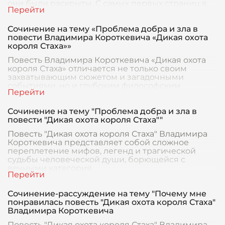
они были раскрыты. С самых первых страниц я
погрузился в
Сочинение на тему «Проблема добра и зла в
повести Владимира Короткевича «Дикая охота
короля Стаха»»
Повесть Владимира Короткевича «Дикая охота
короля Стаха» отличается не только своим
захватывающим сюжетом и загадочными
событиями, но и глубоким философским
содержанием, в частност
Сочинение на тему "Проблема добра и зла в
повести "Дикая охота короля Стаха""
Повесть "Дикая охота короля Стаха" Владимира
Короткевича представляет собой сложное
переплетение мифов, легенд и трагической
судьбы человеческой души, борющейся с
вечными категория
Сочинение-рассуждение на тему "Почему мне
понравилась повесть "Дикая охота короля Стаха"
Владимира Короткевича
Повесть "Дикая охота короля Стаха" Владимира