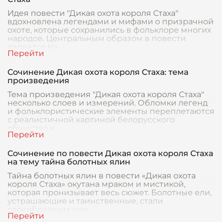
Идея повести "Дикая охота короля Стаха"
вдохновлена легендами и мифами о призрачной
охоте, которые сохранились в фольклоре многих
народов. Центральным образом в повести
является Ко
Сочинение Дикая охота короля Стаха: тема
произведения
Тема произведения "Дикая охота короля Стаха"
несколько слоев и измерений. Обломки легенд
и фольклористические элементы переплетаются
с реалистичной картиной белорусского
общества к
Сочинение по повести Дикая охота короля Стаха
на тему тайна болотных ялин
Тайна болотных ялин в повести «Дикая охота
короля Стаха» окутана мраком и мистикой,
которая пронизывает весь сюжет. Болотные ели,
устрашающие и таинственные, стали
своеобразным сим