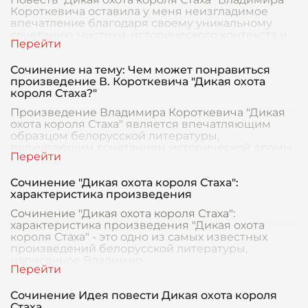
Короткевича оставила у меня неизгладимое
впечатление благодаря своему уникальному
сочетанию мистики, исторического контекста и
глубоких
Сочинение на тему: Чем может понравиться
произведение В. Короткевича "Дикая охота
короля Стаха?"
Произведение Владимира Короткевича "Дикая
охота короля Стаха" является впечатляющим
образцом белорусской литературы,
подкупающим сочетанием исторической драмы,
мистики и психологич
Сочинение "Дикая охота короля Стаха":
характеристика произведения
Сочинение "Дикая охота короля Стаха":
характеристика произведения "Дикая охота
короля Стаха" - это одно из самых известных
произведений белорусской литературы,
написанное Владимир
Сочинение Идея повести Дикая охота короля
Стаха