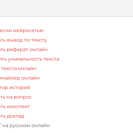
вающиеся с
нными п
песни нейросетью
ть вывод по тексту
ть реферат онлайн
ть уникальность текста
 текста онлайн
имайзер онлайн
тор историй
ть на вопрос
ть конспект
ть доклад
Т на русском онлайн