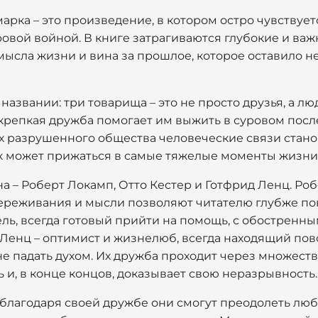
рка – это произведение, в котором остро чувствуетс
вой войной. В книге затрагиваются глубокие и важ
мысла жизни и вина за прошлое, которое оставило н
названии: три товарища – это не просто друзья, а л
 крепкая дружба помогает им выжить в суровом пос
иях разрушенного общества человеческие связи стан
ек может прижаться в самые тяжелые моменты жизни
 – Роберт Локамп, Отто Кестер и Готфрид Ленц. Ро
 переживания и мысли позволяют читателю глубже по
ель, всегда готовый прийти на помощь, с обостренн
Ленц – оптимист и жизнелюб, всегда находящий пово
е падать духом. Их дружба проходит через множест
 и, в конце концов, доказывает свою неразрывность.
 благодаря своей дружбе они смогут преодолеть люб