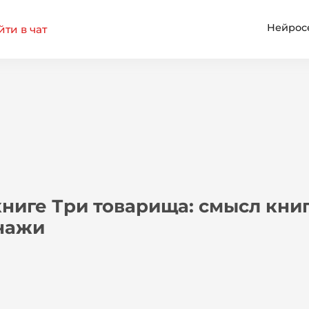
Нейрос
ти в чат
ниге Три товарища: смысл кни
нажи