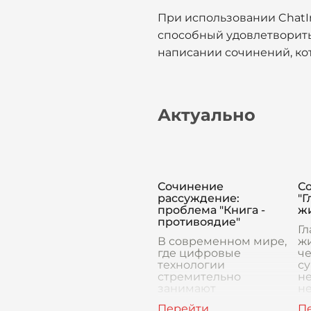
При использовании ChatIn
способный удовлетворить
написании сочинений, ко
Актуально
Сочинение
С
рассуждение:
"Г
проблема "Книга -
ж
противоядие"
Гл
В современном мире,
ж
где цифровые
ч
технологии
с
стремительно
не
занимают
не
главенствующие
пр