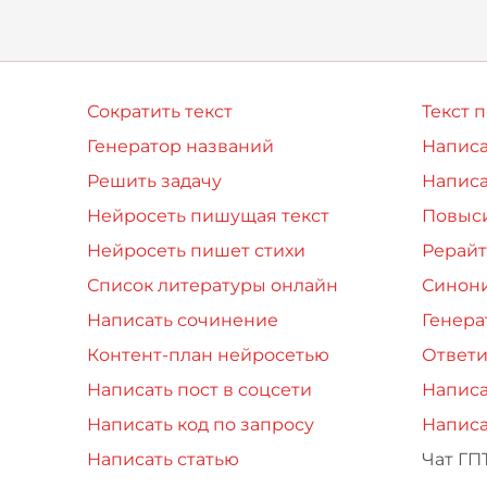
зни и о том, как
человека,
сталки
равильно пос
запутавшегося в соб
жизне
Сократить текст
Текст 
Генератор названий
Написа
Решить задачу
Написа
Нейросеть пишущая текст
Повыси
Нейросеть пишет стихи
Рерайт
Список литературы онлайн
Синон
Написать сочинение
Генера
Контент-план нейросетью
Ответи
Написать пост в соцсети
Написа
Написать код по запросу
Написа
Написать статью
Чат ГП