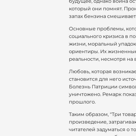
будущее, однако война ос
который они помнят. Прон
запах бензина смешивает
Основные проблемы, котор
социального кризиса в п
жизни, моральный упадок 
ориентиры. Их жизненные 
реальности, несмотря на 
Любовь, которая возникае
становится для него исто
Болезнь Патриции символи
уничтожено. Ремарк пока
прошлого.
Таким образом, "Три това
произведение, затрагива
читателей задуматься о т