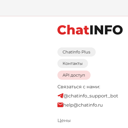
размышление о жизн
жи
п
ChatInfo Plus
Контакты
API доступ
Связаться с нами:
@chatinfo_support_bot
help@chatinfo.ru
Цены