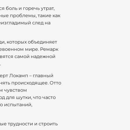
я боль и горечь утрат,
ные проблемы, такие как
еизгладимый след на
юди, которых объединяет
левоенном мире. Ремарк
овятся самой надежной
.
берт Локамп – главный
нять происходящее. Отто
ым чувством
д для шутки, что часто
во испытаний,
ые трудности и строить