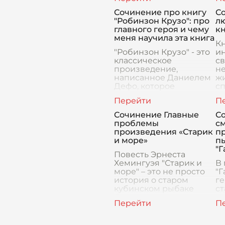
позиции, проблема
о
"Книга - противоядие"
п
Сочинение про книгу
С
становится все более
о
"Робинзон Крузо": про
л
актуальной.
вд
главного героя и чему
к
Ежедневное
меня научила эта книга
погружение в ви
Кн
"Робинзон Крузо" - это
ин
классическое
св
произведение,
н
написанное Даниелем
жи
Дефо, которое
с
рассказывает о
вд
приключениях
пр
молодого английского
С
Сочинение Главные
С
моряка, оказавшегося
п
проблемы
с
на необитаемом
произведения «Старик
п
острове. Гл
и море»
п
"Г
Повесть Эрнеста
Хемингуэя "Старик и
В
море" – это не просто
"Г
история о старом
ге
кубинском рыбаке
ст
Сантьяго, выходящем в
н
море за большой
и
рыбой. Это глубокое
за
философское
за