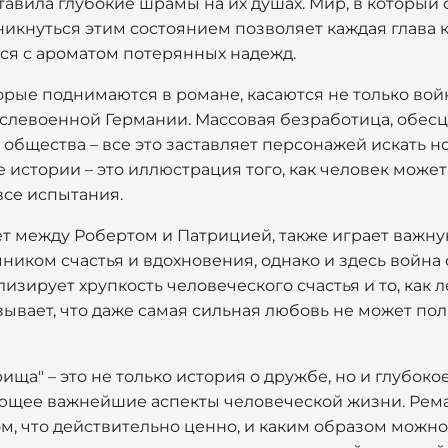
тавила глубокие шрамы на их душах. Мир, в который о
икнуться этим состоянием позволяет каждая глава кн
ся с ароматом потерянных надежд.
ые поднимаются в романе, касаются не только войн
ослевоенной Германии. Массовая безработица, обес
общества – все это заставляет персонажей искать 
истории – это иллюстрация того, как человек может
все испытания.
т между Робертом и Патрицией, также играет важну
чником счастья и вдохновения, однако и здесь война 
зирует хрупкость человеческого счастья и то, как 
зывает, что даже самая сильная любовь не может по
рища" – это не только история о дружбе, но и глубок
ющее важнейшие аспекты человеческой жизни. Рема
ом, что действительно ценно, и каким образом можн