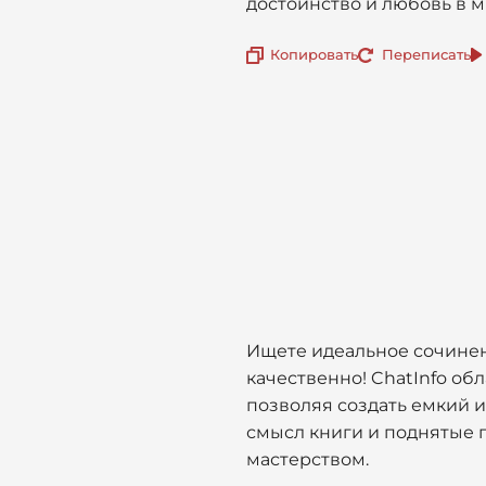
достоинство и любовь в 
Копировать
Переписать
Ищете идеальное сочинени
качественно! ChatInfo о
позволяя создать емкий 
смысл книги и поднятые 
мастерством.