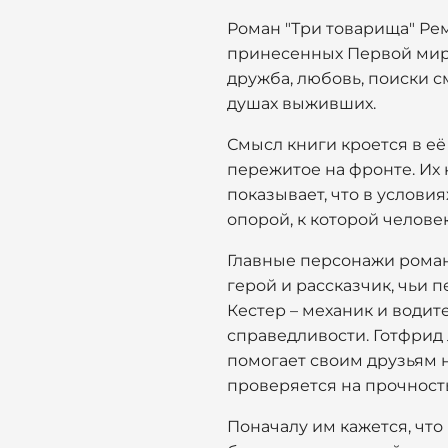
Роман "Три товарища" Рема
принесенных Первой миро
дружба, любовь, поиски с
душах выживших.
Смысл книги кроется в её 
пережитое на фронте. Их
показывает, что в услов
опорой, к которой челов
Главные персонажи романа
герой и рассказчик, чьи
Кестер – механик и водит
справедливости. Готфрид 
помогает своим друзьям н
проверяется на прочность
Поначалу им кажется, что