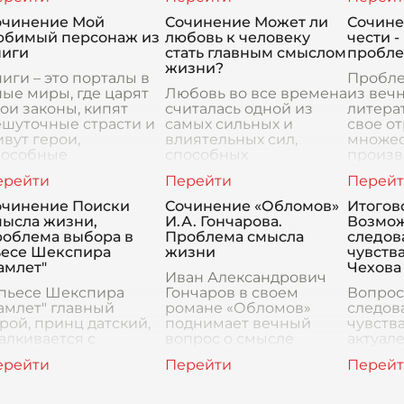
крыляет мысли и
мировой литературы,
провок
риносит давно
которое поднимает
которы
очинение Мой
Сочинение Может ли
Сочине
жидаемое
множество важных
читал. 
юбимый персонаж из
любовь к человеку
чести -
охновение. Д
вопрос
ниги
стать главным смыслом
пробле
жизни?
иги – это порталы в
Пробле
ые миры, где царят
Любовь во все времена
из веч
ои законы, кипят
считалась одной из
литера
ешуточные страсти и
самых сильных и
свое о
вут герои,
влиятельных сил,
множес
пособные
способных
произв
охновлять, учить и
кардинально изменить
Поняти
осто дарить радость.
жизнь человека. Она
и мног
реди сотен
часто ассоциируется с
включае
очинение Поиски
Сочинение «Обломов»
Итогов
рочитанных истори
компасом, который
аспекты
мысла жизни,
И.А. Гончарова.
Возмож
указывает напра
роблема выбора в
Проблема смысла
следов
ьесе Шекспира
жизни
чувств
амлет"
Чехова
Иван Александрович
 пьесе Шекспира
Гончаров в своем
Вопрос
амлет" главный
романе «Обломов»
следов
рой, принц датский,
поднимает вечный
чувств
алкивается с
вопрос о смысле
актуале
евероятными
жизни. Главный герой,
пьесы 
спытаниями, которые
Илья Ильич Обломов,
"Вишне
ставляют его глубоко
становится
центре
думаться о смысле
воплощением
произв