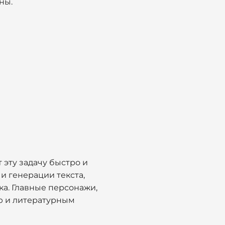
ны.
 эту задачу быстро и
и генерации текста,
а. Главные персонажи,
ю и литературным