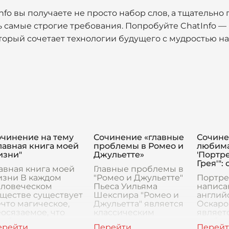
fo вы получаете не просто набор слов, а тщательно
 самые строгие требования. Попробуйте ChatInfo 
торый сочетает технологии будущего с мудростью на
очинение на тему
Сочинение «главные
Сочине
лавная книга моей
проблемы в Ромео и
любима
изни"
Джульетте»
'Портр
Грея'":
авная книга моей
Главные проблемы в
изни В каждом
"Ромео и Джульетте"
Портре
еловеческом
Пьеса Уильяма
написа
уществе существует
Шекспира "Ромео и
англий
что магическое,
Джульетта" является
Оскаро
осязаемое, что
классическим
являет
обуждает его душу,
произведением
наибол