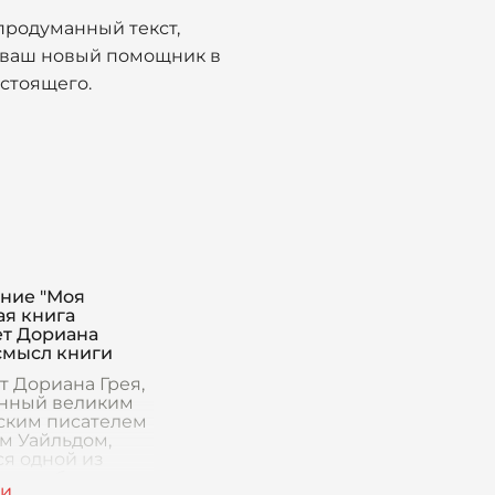
 продуманный текст,
— ваш новый помощник в
стоящего.
ние "Моя
я книга
ет Дориана
 смысл книги
т Дориана Грея,
нный великим
ским писателем
м Уайльдом,
ся одной из
ее глубоких и