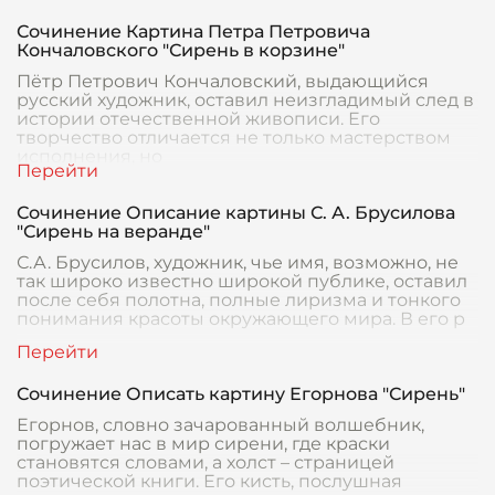
Сочинение Картина Петра Петровича
Кончаловского "Сирень в корзине"
Пётр Петрович Кончаловский, выдающийся
русский художник, оставил неизгладимый след в
истории отечественной живописи. Его
творчество отличается не только мастерством
исполнения, но
Сочинение Описание картины С. А. Брусилова
"Сирень на веранде"
С.А. Брусилов, художник, чье имя, возможно, не
так широко известно широкой публике, оставил
после себя полотна, полные лиризма и тонкого
понимания красоты окружающего мира. В его р
Сочинение Описать картину Егорнова "Сирень"
Егорнов, словно зачарованный волшебник,
погружает нас в мир сирени, где краски
становятся словами, а холст – страницей
поэтической книги. Его кисть, послушная