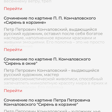
весеннему ветру, треп
Сочинение по картине П. П. Кончаловского
«Сирень в корзине»
Петр Петрович Кончаловский, выдающийся
русский художник, оставил после себя богатое
наследие, наполненное яркими красками и
живыми эмоциями. Его полотна – это не просто
изображения
Сочинение по картине П. Кончаловского
"Сирень в окне"
Петр Петрович Кончаловский – выдающийся
русский художник, мастер
импрессионистической живописи, способный
запечатлеть мимолетную красоту мира в ярких и
сочных красках. Его полотна
Сочинение по картине Петра Петровича
Кончаловского "Сирень в корзине"
Петр Петрович Кончаловский – художник, чье