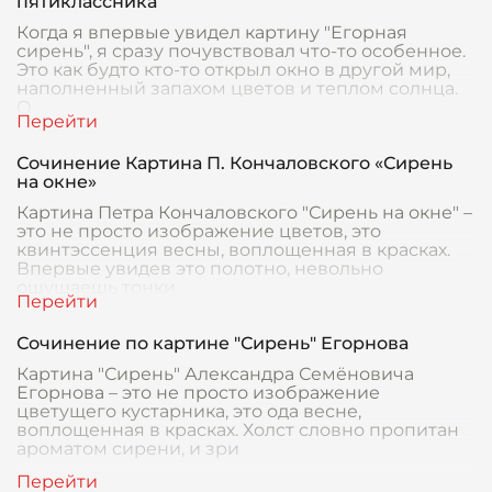
пятиклассника
Когда я впервые увидел картину "Егорная
сирень", я сразу почувствовал что-то особенное.
Это как будто кто-то открыл окно в другой мир,
наполненный запахом цветов и теплом солнца.
О
Сочинение Картина П. Кончаловского «Сирень
на окне»
Картина Петра Кончаловского "Сирень на окне" –
это не просто изображение цветов, это
квинтэссенция весны, воплощенная в красках.
Впервые увидев это полотно, невольно
ощущаешь тонки
Сочинение по картине "Сирень" Егорнова
Картина "Сирень" Александра Семёновича
Егорнова – это не просто изображение
цветущего кустарника, это ода весне,
воплощенная в красках. Холст словно пропитан
ароматом сирени, и зри