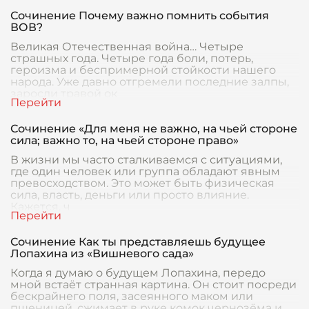
Сочинение Почему важно помнить события
ВОВ?
Великая Отечественная война… Четыре
страшных года. Четыре года боли, потерь,
героизма и беспримерной стойкости нашего
народа. Уже давно отгремели последние залпы,
заросли травой ок
Сочинение «Для меня не важно, на чьей стороне
сила; важно то, на чьей стороне право»
В жизни мы часто сталкиваемся с ситуациями,
где один человек или группа обладают явным
превосходством. Это может быть физическая
сила, власть, деньги или просто влияние.
Кажется, ч
Сочинение Как ты представляешь будущее
Лопахина из «Вишневого сада»
Когда я думаю о будущем Лопахина, передо
мной встаёт странная картина. Он стоит посреди
бескрайнего поля, засеянного маком или
пшеницей, сжимает в руке комок чернозёма и