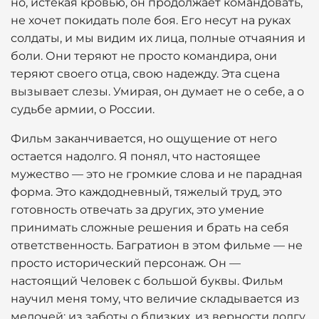
но, истекая кровью, он продолжает командовать,
не хочет покидать поле боя. Его несут на руках
солдаты, и мы видим их лица, полные отчаяния и
боли. Они теряют не просто командира, они
теряют своего отца, свою надежду. Эта сцена
вызывает слезы. Умирая, он думает не о себе, а о
судьбе армии, о России.
Фильм заканчивается, но ощущение от него
остается надолго. Я понял, что настоящее
мужество — это не громкие слова и не парадная
форма. Это каждодневный, тяжелый труд, это
готовность отвечать за других, это умение
принимать сложные решения и брать на себя
ответственность. Багратион в этом фильме — не
просто исторический персонаж. Он —
настоящий Человек с большой буквы. Фильм
научил меня тому, что величие складывается из
мелочей: из заботы о близких, из верности долгу,