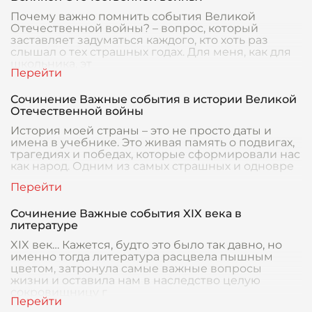
Почему важно помнить события Великой
Отечественной войны? – вопрос, который
заставляет задуматься каждого, кто хоть раз
слышал о тех страшных годах. Для меня, как для
школьника, эт
Сочинение Важные события в истории Великой
Отечественной войны
История моей страны – это не просто даты и
имена в учебнике. Это живая память о подвигах,
трагедиях и победах, которые сформировали нас
как народ. Одним из самых страшных и одновре
Сочинение Важные события XIX века в
литературе
XIX век… Кажется, будто это было так давно, но
именно тогда литература расцвела пышным
цветом, затронула самые важные вопросы
жизни и оставила нам в наследство целую
сокровищницу г