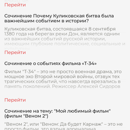
войны, но
Сочинение Почему Куликовская битва была
важнейшим событием в истории?
Куликовская битва, состоявшаяся 8 сентября
1380 года на берегах реки Дон, является одним
из важнейших событий русской истории,
имеющим глубокие политические, социальные и
культурны
Сочинение о событиях фильма «Т-34»
Фильм "Т-34" – это не просто военная драма, это
мощное эхо Второй мировой войны, отзвук тех
трагических событий, что навсегда врезались в
память поколений. Режиссер Алексей Сидоров
Сочинение на тему: "Мой любимый фильм"
(фильм "Веном 2")
"Веном 2", или "Веном: Да будет Карнаж" – это не
просто фильм, это взрыв адреналина,