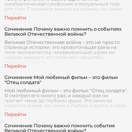
симбиотическая симфония и визуальный пир
для глаз. С момента выхода на экраны, он занял
особое
Сочинение Почему важно помнить о событиях
Великой Отечественной войны?
Великая Отечественная война – это не просто
страница истории, это кровоточащая рана на
теле человечества, незаживающий шрам на
сердце каждого, кто осознает масштабы
трагедии и вели
Сочинение Мой любимый фильм – это фильм
"Отец солдата"
Мой любимый фильм – это фильм "Отец солдата".
Я смотрел его много раз, и каждый раз он
трогает меня до глубины души. Это кино не
просто о войне, это кино о любви, о долге, о силе
д
Сочинение Почему важно помнить события
Великой Отечественной войны?