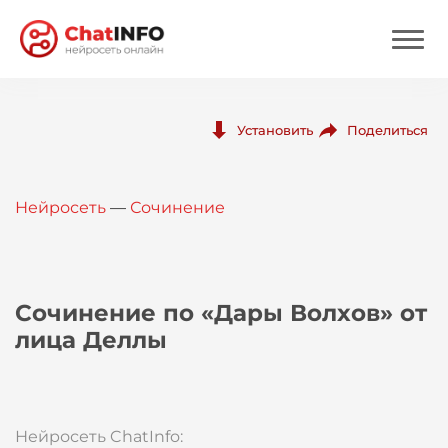
Нейросеть
Поделиться
Установить
Цены
Нейросеть
—
Сочинение
Вход
Вход с Telegram
Сочинение по «Дары Волхов» от
лица Деллы
Нейросеть ChatInfo: