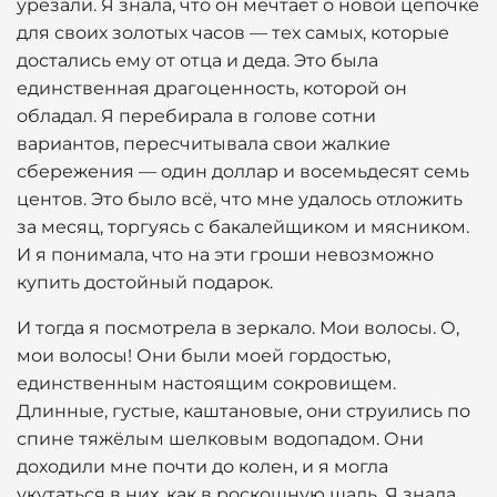
урезали. Я знала, что он мечтает о новой цепочке
для своих золотых часов — тех самых, которые
достались ему от отца и деда. Это была
единственная драгоценность, которой он
обладал. Я перебирала в голове сотни
вариантов, пересчитывала свои жалкие
сбережения — один доллар и восемьдесят семь
центов. Это было всё, что мне удалось отложить
за месяц, торгуясь с бакалейщиком и мясником.
И я понимала, что на эти гроши невозможно
купить достойный подарок.
И тогда я посмотрела в зеркало. Мои волосы. О,
мои волосы! Они были моей гордостью,
единственным настоящим сокровищем.
Длинные, густые, каштановые, они струились по
спине тяжёлым шелковым водопадом. Они
доходили мне почти до колен, и я могла
укутаться в них, как в роскошную шаль. Я знала,