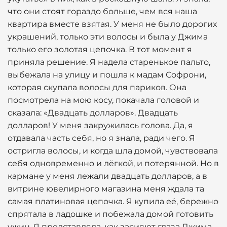
что они стоят гораздо больше, чем вся наша
квартира вместе взятая. У меня не было дорогих
украшений, только эти волосы и была у Джима
только его золотая цепочка. В тот момент я
приняла решение. Я надела старенькое пальто,
выбежала на улицу и пошла к мадам Софрони,
которая скупала волосы для париков. Она
посмотрела на мою косу, покачала головой и
сказала: «Двадцать долларов». Двадцать
долларов! У меня закружилась голова. Да, я
отдавала часть себя, но я знала, ради чего. Я
остригла волосы, и когда шла домой, чувствовала
себя одновременно и лёгкой, и потерянной. Но в
кармане у меня лежали двадцать долларов, а в
витрине ювелирного магазина меня ждала та
самая платиновая цепочка. Я купила её, бережно
спрятала в ладошке и побежала домой готовить
ужин. Я представляла, как засияют глаза Джима,