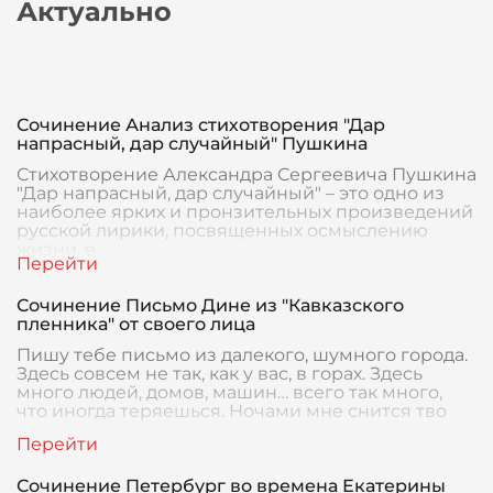
Актуально
Сочинение Анализ стихотворения "Дар
напрасный, дар случайный" Пушкина
Стихотворение Александра Сергеевича Пушкина
"Дар напрасный, дар случайный" – это одно из
наиболее ярких и пронзительных произведений
русской лирики, посвященных осмыслению
жизни, е
Сочинение Письмо Дине из "Кавказского
пленника" от своего лица
Пишу тебе письмо из далекого, шумного города.
Здесь совсем не так, как у вас, в горах. Здесь
много людей, домов, машин… всего так много,
что иногда теряешься. Ночами мне снится тво
Сочинение Петербург во времена Екатерины