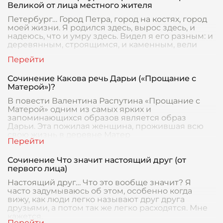
Великой от лица местного жителя
Петербург… Город Петра, город на костях, город
моей жизни. Я родился здесь, вырос здесь, и
надеюсь, что и умру здесь. Видел я его разным: и
деревянным, строящимся, и каменным, вели
Сочинение Какова речь Дарьи («Прощание с
Матерой»)?
В повести Валентина Распутина «Прощание с
Матерой» одним из самых ярких и
запоминающихся образов является образ
Дарьи. Эта пожилая женщина, прожившая всю
свою жизнь в деревне Матер
Сочинение Что значит настоящий друг (от
первого лица)
Настоящий друг… Что это вообще значит? Я
часто задумываюсь об этом, особенно когда
вижу, как люди легко называют друг друга
друзьями, а потом так же легко расходятся. Мне
кажется,