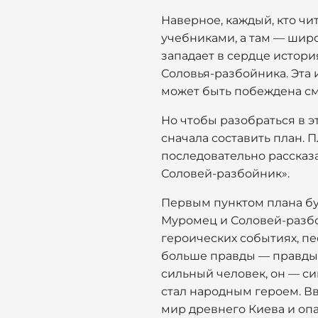
Наверное, каждый, кто чи
учебниками, а там — широ
западает в сердце истори
Соловья-разбойника. Эта и
может быть побеждена сме
Но чтобы разобраться в э
сначала составить план. П
последовательно рассказа
Соловей-разбойник».
Первым пунктом плана буд
Муромец и Соловей-разбо
героических событиях, пес
больше правды — правды о
сильный человек, он — с
стал народным героем. Вв
мир древнего Киева и опа