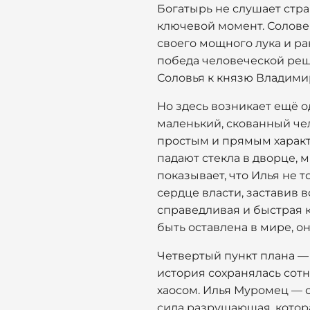
Богатырь не слушает стра
ключевой момент. Соловей
своего мощного лука и ра
победа человеческой реши
Соловья к князю Владимир
Но здесь возникает ещё о
маленький, скованный чел
простым и прямым характе
падают стекла в дворце, 
показывает, что Илья не 
сердце власти, заставив 
справедливая и быстрая к
быть оставлена в мире, о
Четвертый пункт плана — 
история сохранялась сотни
хаосом. Илья Муромец — 
сила разрушающая, котора