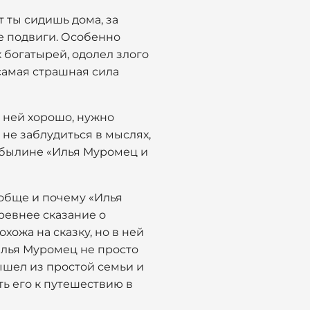
т ты сидишь дома, за
е подвиги. Особенно
х богатырей, одолел злого
 самая страшная сила
о ней хорошо, нужно
 не заблудиться в мыслях,
о былине «Илья Муромец и
ообще и почему «Илья
ревнее сказание о
хожа на сказку, но в ней
 Илья Муромец не просто
ышел из простой семьи и
ь его к путешествию в