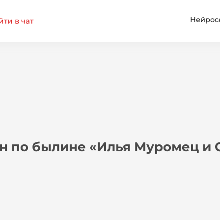
Нейрос
ти в чат
н по былине «Илья Муромец и 