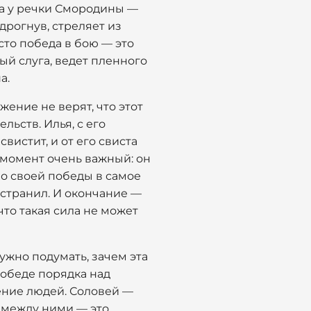
ча у речки Смородины —
дрогнув, стреляет из
сто победа в бою — это
ый слуга, ведет пленного
а.
жение не верят, что этот
ьств. Илья, с его
истит, и от его свиста
т момент очень важный: он
во своей победы в самое
устранил. И окончание —
что такая сила не может
ужно подумать, зачем эта
 победе порядка над
ение людей. Соловей —
а между ними — это