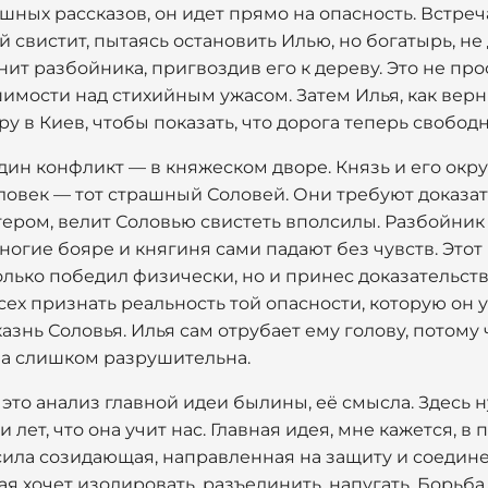
шных рассказов, он идет прямо на опасность. Встре
 свистит, пытаясь остановить Илью, но богатырь, не 
нит разбойника, пригвоздив его к дереву. Это не про
мости над стихийным ужасом. Затем Илья, как верн
у в Киев, чтобы показать, что дорога теперь свободн
дин конфликт — в княжеском дворе. Князь и его окру
овек — тот страшный Соловей. Они требуют доказател
ром, велит Соловью свистеть вполсилы. Разбойник св
многие бояре и княгиня сами падают без чувств. Это
только победил физически, но и принес доказательст
всех признать реальность той опасности, которую он 
азнь Соловья. Илья сам отрубает ему голову, потому 
на слишком разрушительна.
это анализ главной идеи былины, её смысла. Здесь н
 лет, что она учит нас. Главная идея, мне кажется, в
сила созидающая, направленная на защиту и соедин
я хочет изолировать, разъединить, напугать. Борьб