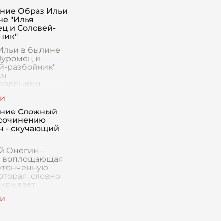
ние Образ Ильи
не "Илья
ц и Соловей-
ник"
Ильи в былине
Муромец и
й-разбойник"
ся
ворением
ва, силы и
ой мудрости.
уромец —
ение Сложный
рь, посвятивший
 сочинению
изнь защите
н - скучающий
 зем
й Онегин –
, воплощающая
 утонченную
которая, словно
скрывает
о
нившийся
. Он пресыщен
, светскими