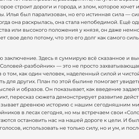
рое строит дороги и города, и злом, которое хочет 
ы. Илья был парализован, но его истинная сила — сил
огда она раскрылась, она стала непобедимой. Ещё о
тства или высокого положения у князя, он даже немн
т свое дело потому, что это его долг как самого сил
ю заключение. Здесь я суммирую всё сказанное и вы
Соловей-разбойник» — это не просто захватывающая
о том, как один человек, наделенный силой и чисто
ть для других. План по этой былине помогает увидет
ыслей и образов. Он показывает, как введение задает
икт, пересказ сюжета демонстрирует развитие дейст
связывает древнюю историю с нашим сегодняшним м
йников в лесах сегодня, но мы встречаем свои «Соло
аются остановить нас на нашей дороге к цели. И был
олосов, использовать не только силу, но и ум, и пос