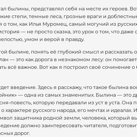
тал былины, представлял себя на месте их героев. Во
кие степи, темные леса, грозные враги и доблестны
я о том, как Илья Муромец, самый могучий из русски
стория — не просто сказка, это урок о том, что даже
лостью, умом и верой в правду.
той былине, понять её глубокий смысл и рассказать 
лан — это как дорога в незнакомом лесу: он помогает
ть всё важное. Вот как я построил своё сочинение 
ет введение. Здесь я расскажу, что такое былина в
йник» — одна из самых знаменитых. Былина — это д
ня-повесть, которую передавали из уст в уста. Она по
 характере русского народа, его мечтах и идеалах.
имвол защитника родной земли, человека, который в
едение должно заинтересовать читателя, подготовит
сных дорог.