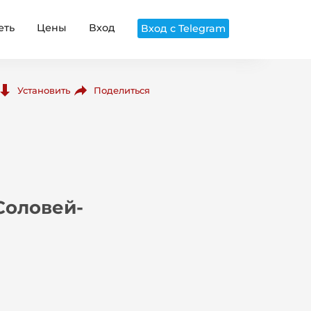
еть
Цены
Вход
Вход с Telegram
Поделиться
Установить
Соловей-