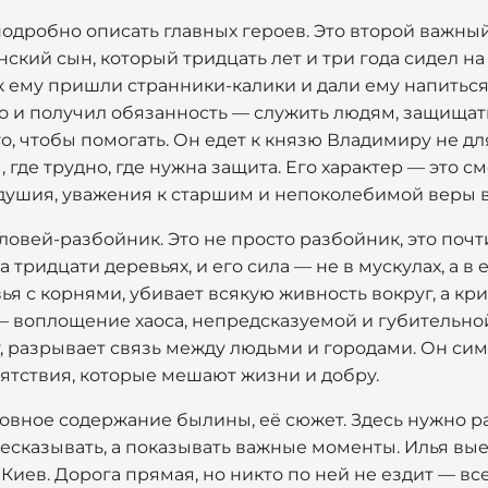
подробно описать главных героев. Это второй важный
ский сын, который тридцать лет и три года сидел на 
а к ему пришли странники-калики и дали ему напиться
о и получил обязанность — служить людям, защищать и
го, чтобы помогать. Он едет к князю Владимиру не дл
, где трудно, где нужна защита. Его характер — это 
душия, уважения к старшим и непоколебимой веры в
ловей-разбойник. Это не просто разбойник, это поч
тридцати деревьях, и его сила — не в мускулах, а в е
ья с корнями, убивает всякую живность вокруг, а кр
 — воплощение хаоса, непредсказуемой и губительн
, разрывает связь между людьми и городами. Он сим
ятствия, которые мешают жизни и добру.
овное содержание былины, её сюжет. Здесь нужно р
ресказывать, а показывать важные моменты. Илья вы
Киев. Дорога прямая, но никто по ней не ездит — все