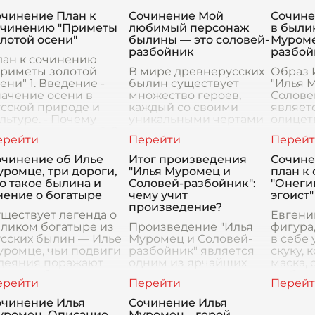
очинение План к
Сочинение Мой
Сочине
очинению "Приметы
любимый персонаж
в были
лотой осени"
былины — это соловей-
Муроме
разбойник
разбой
лан к сочинению
Приметы золотой
В мире древнерусских
Образ 
ени" 1. Введение -
былин существует
"Илья 
ачение осени в
множество героев,
Солове
сской природе и
каждый со своими
являет
льтуре. - Почему
уникальными чертами
олицет
ень зовут золотой. 2.
характера и подвигами.
мужест
новная часть -
Но среди них всех
народн
писание золотой ос
особенно выделяется
Илья М
очинение об Илье
Итог произведения
Сочин
один — это Соловей-
богаты
ромце, три дороги,
"Илья Муромец и
план к
разбойн
свою ж
о такое былина и
Соловей-разбойник":
"Онеги
родной
нение о богатыре
чему учит
эгоист"
произведение?
ществует легенда о
Евгени
еликом богатыре из
Произведение "Илья
фигура
усских былин — Илье
Муромец и Соловей-
в себе
уромце, чьи подвиги
разбойник" является
скуку, 
 деяния поражают
одним из ярчайших
маска, 
аше воображение и
примеров
глубок
тали неотъемлемой
древнерусских былин,
укоре
стью русской
и его уроки остаются
эгоизм
очинение Илья
Сочинение Илья
родной культуры. У
актуальными и в наше
жизнью
уромец. Описание
Муромец – герой