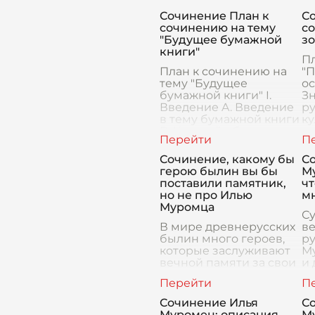
Сочинение План к
С
сочинению на тему
с
"Будущее бумажной
зо
книги"
П
План к сочинению на
"
тему "Будущее
ос
бумажной книги" I.
Зн
Введение A. Введение
ру
в тему бумажной книги
ку
B. Краткий обзор
ос
текущего состояния
Ос
бумажной книги в
О
Сочинение, какому бы
С
эпоху цифровых
герою былин вы бы
Му
технологи
поставили памятник,
чт
но не про Илью
м
Муромца
Су
В мире древнерусских
в
былин много героев,
р
которые заслуживают
М
вечной памяти за свои
и
подвиги, мудрость и
н
силу. Но если оставить
с
в стороне всем
ча
Сочинение Илья
С
известного Илью
на
Муромец: описания
М