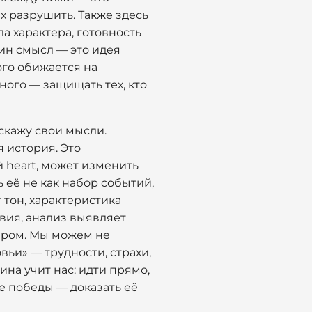
их разрушить. Также здесь
а характера, готовность
дин смысл — это идея
ого обижается на
ьного — защищать тех, кто
скажу свои мысли.
 история. Это
й heart, может изменить
ь её не как набор событий,
 тон, характеристика
вия, анализ выявляет
иром. Мы можем не
вьи» — трудности, страхи,
ина учит нас: идти прямо,
ле победы — доказать её