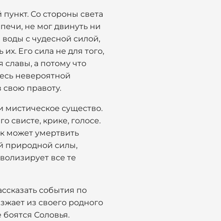
 пункт. Со стороны света
печи, не мог двинуть ни
 воды с чудесной силой,
х. Его сила не для того,
я славы, а потому что
смесь невероятной
 свою правоту.
ти мистическое существо.
го свисте, крике, голосе.
ик может умертвить
ой природной силы,
волизирует все те
ассказать события по
езжает из своего родного
 боятся Соловья.