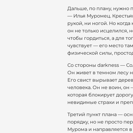
Дальше, по плану, нужно 
— Илья Муромец. Крестьян
рукой, ни ногой. Но когд
он не только исцелился, н
чтобы гордиться, а для то
чувствует — его место там
физической силы, просто
Со стороны darkness — Со
Он живет в темном лесу на 
Его свист вырывает дерев
человека. Он не воин, он
которая блокирует дорогу
невидимые страхи и преп
Третий пункт плана — осн
порядку, но не просто пе
Мурома и направляется в 