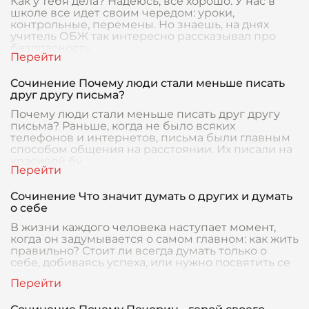
Как у тебя дела? Надеюсь, все хорошо. У нас в
школе все идет своим чередом: уроки,
контрольные, перемены. Но знаешь, на днях
учитель ОБЖ так интересно рассказывал про
безопасность,
Сочинение Почему люди стали меньше писать
друг другу письма?
Почему люди стали меньше писать друг другу
письма? Раньше, когда не было всяких
телефонов и интернетов, письма были главным
способом общения на расстоянии. Их писали на
красивой бу
Сочинение Что значит думать о других и думать
о себе
В жизни каждого человека наступает момент,
когда он задумывается о самом главном: как жить
правильно? Стоит ли всегда думать только о
себе, добиваясь успеха, или нужно посвятить се