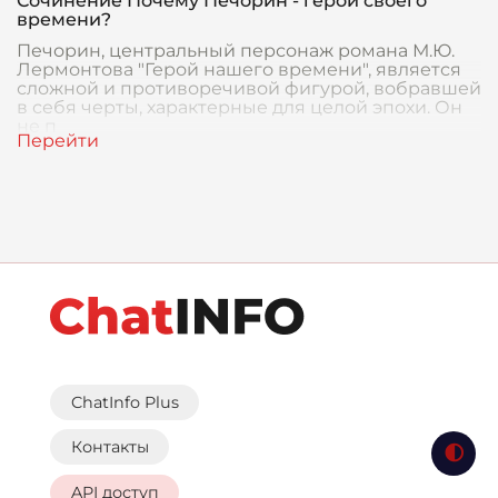
Сочинение Почему Печорин - герой своего
времени?
Печорин, центральный персонаж романа М.Ю.
Лермонтова "Герой нашего времени", является
сложной и противоречивой фигурой, вобравшей
в себя черты, характерные для целой эпохи. Он
не п
ChatInfo Plus
Контакты
API доступ